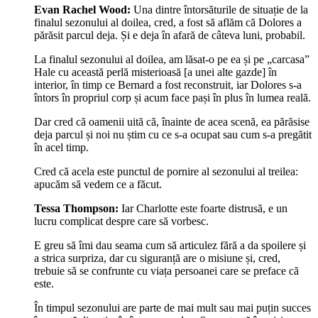
Evan Rachel Wood:
Una dintre întorsăturile de situație de la
finalul sezonului al doilea, cred, a fost să aflăm că Dolores a
părăsit parcul deja. Și e deja în afară de câteva luni, probabil.
La finalul sezonului al doilea, am lăsat-o pe ea și pe „carcasa”
Hale cu această perlă misterioasă [a unei alte gazde] în
interior, în timp ce Bernard a fost reconstruit, iar Dolores s-a
întors în propriul corp și acum face pași în plus în lumea reală.
Dar cred că oamenii uită că, înainte de acea scenă, ea părăsise
deja parcul și noi nu știm cu ce s-a ocupat sau cum s-a pregătit
în acel timp.
Cred că acela este punctul de pornire al sezonului al treilea:
apucăm să vedem ce a făcut.
Tessa Thompson:
Iar Charlotte este foarte distrusă, e un
lucru complicat despre care să vorbesc.
E greu să îmi dau seama cum să articulez fără a da spoilere și
a strica surpriza, dar cu siguranță are o misiune și, cred,
trebuie să se confrunte cu viața persoanei care se preface că
este.
În timpul sezonului are parte de mai mult sau mai puțin succes