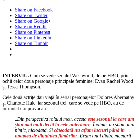
Share on Facebook
Share on Twitter
Share on Google+
Share on Reddit
Share on Pinterest
Share on Linkedin
Share on Tumblr
INTERVIU.
Cum se vede serialul Westworld, de pe HBO, prin
ochii celor doua personaje principale feminine: Evan Rachel Wood
și Tessa Thompson.
Cele două actrițe dau viață în serial personajelor Dolores Abernathy
și Charlotte Hale, iar sezonul trei, care se vede pe HBO, au de
înfruntat noi provocări.
„
Din perspectiva rolului meu, acesta
este sezonul la care am
știut mai mult decât în cele anterioare
. Înainte, nu știam mai
nimic, niciodată. Și
câteodată nu aflam lucruri până în
noaptea de dinaintea filmărilor
. Eram unul dintre membrii