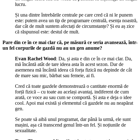
lucru.
Și una dintre întrebările centrale pe care cred că ni le punem
este: putem avea un tip de programare centrală, esența noastră,
dar cât de mult suntem afectați de circumstanțe? Și eu aș zice
că răspunsul este: destul de mult.
Pare din ce în ce mai clar că, pe măsură ce seria avansează, într-
un fel corpurile de gazdă nu au un gen anume?
Evan
Rachel Wood
: Da, și asta e din ce în ce mai clar. Da,
mă încântă atât de tare ideea asta în acest sezon. Dar de
asemenea mă încântă ideea că forța fizică nu depinde de cât
de mare sau mic, bărbat sau femeie, ai fi.
Cred că toate gazdele demonstrează o cantitate enormă de
forță fizică – cu toate au același avantaj, indiferent de cum
arată, ce voce au sau cum se comportă. Și asta e deja o idee
cool. Apoi mai există și elementul că gazdele nu au neapărat
gen.
Se poate să aibă unul programat, dar până la urmă, ele sunt
mașini, așa că transcend genul într-un fel. Și noțiunile de
sexualitate.