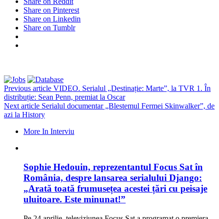
Share on Reddit
Share on Pinterest
Share on Linkedin
Share on Tumblr
Previous article
VIDEO. Serialul „Destinație: Marte”, la TVR 1. În
distribuție: Sean Penn, premiat la Oscar
Next article
Serialul documentar „Blestemul Fermei Skinwalker”, de
azi la History
More In Interviu
Sophie Hedouin, reprezentantul Focus Sat în
România, despre lansarea serialului Django:
„Arată toată frumusețea acestei țări cu peisaje
uluitoare. Este minunat!”
Pe 24 aprilie, televiziunea Focus Sat a programat o premiera