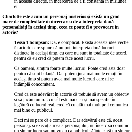
în această direcție, în încercarea de a fi constantă în misiunea
ei.
Charlotte este acum un personaj misterios și există un grad
mare de complexitate în încercarea de a interpreta două
personalități în același timp, ceea ce poate fi o provocare în
actorie?
Tessa Thompson
: Da, e complicat. Există această idee veche
în actorie care spune că nu poți interpreta două lucruri
distincte în același timp, cu care nu sunt în totalitate de acord,
pentru că eu cred că putem face acest lucru.
Ca oameni, simțim foarte multe lucruri. Poate cred asta doar
pentru că sunt balanță. Dar putem juca mai multe emoții în
același timp și putem avea mai multe lucruri care ni se
întâmplă concomitent.
Cred că este adevărat în actorie că trebuie să avem un obiectiv
și să jucăm un rol; cu cât ești mai clar și mai specific în
legătură cu lucrul real, cred că cu atât mai mult poți comunica
mai bine cu publicul.
Deci mi se pare că e complicat. Dar adevărul este că, acest
personaj, și execuția mea a personajului, nu încerc să comunic
un singur lucru sau nu vreau ca publicul să înțeleagă un singur