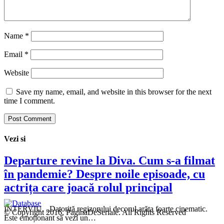
Name
*
Email
*
Website
Save my name, email, and website in this browser for the next
time I comment.
Vezi si
Departure revine la Diva. Cum s-a filmat
în pandemie? Despre noile episoade, cu
actrița care joacă rolul principal
INTERVIU. „Datorită regizorului decorul arăta foarte cinematic.
© Copyright 2016, PaginaDeSeriale. All Rights Reserved
Este emoționant să vezi un…