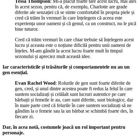
Tessa Thompson
: Mi-a plăcut foarte tare acest lucru, mai ales
în acest sezon, pentru că, de exemplu, Charlotte are grade
diferite ale senzației că se simte comfortabil în propria piele și
cred că trăim în vremuri în care înțelegem că aceea este
experiența unor oameni și că genul, ca un construct, nu le pică
bine tuturor.
Cred că trăim vremuri în care chiar trebuie să înțelegem acest
lucru și aceasta este o noțiune dificilă pentru unii oameni de
înțeles. M-am gândit la acest lucru foarte mult în timpul
sezonului și apreciez mult această idee.
Iar caracteristicile și trăsăturile și comportamentele nu au un
gen esențial.
Evan
Rachel Wood
: Rolurile de gen sunt foarte diferite de
gen, cred, și unul dintre acestea poate fi redus la felul în care
suntem socializați și celălalt sunt lucruri autentice pe care
bărbații și femeile le au, care sunt diferite, sunt biologice, dar
în mare parte cred că felurile în care suntem socializați să ne
gândim la o femeie sau la un bărbat se schimbă foarte des, în
fiecare zi.
Dar, în acea notă, costumele joacă un rol important pentru
personaje.