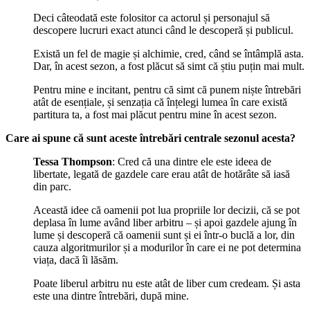
Deci câteodată este folositor ca actorul și personajul să
descopere lucruri exact atunci când le descoperă și publicul.
Există un fel de magie și alchimie, cred, când se întâmplă asta.
Dar, în acest sezon, a fost plăcut să simt că știu puțin mai mult.
Pentru mine e incitant, pentru că simt că punem niște întrebări
atât de esențiale, și senzația că înțelegi lumea în care există
partitura ta, a fost mai plăcut pentru mine în acest sezon.
Care ai spune că sunt aceste întrebări centrale sezonul acesta?
Tessa
Thompson
: Cred că una dintre ele este ideea de
libertate, legată de gazdele care erau atât de hotărâte să iasă
din parc.
Această idee că oamenii pot lua propriile lor decizii, că se pot
deplasa în lume având liber arbitru – și apoi gazdele ajung în
lume și descoperă că oamenii sunt și ei într-o buclă a lor, din
cauza algoritmurilor și a modurilor în care ei ne pot determina
viața, dacă îi lăsăm.
Poate liberul arbitru nu este atât de liber cum credeam. Și asta
este una dintre întrebări, după mine.