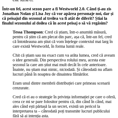
Într-un fel, acest sezon pare a fi Westworld 2.0. Când ți-au zis
Jonathan Nolan și Lisa Joy că vor apărea personaje noi, dar și
că peisajul din sezonul al treilea va fi atât de diferit? Știai la
finalul sezonului al doilea că în acest peisaj o să vă regăsim?
Tessa Thompson
: Cred că știam, într-o anumită măsură,
pentru că știm că am plecat din parc, așa că, într-un fel, cred
că întotdeauna am știut că vom înțelege contextul mai larg în
care există Westworld, în forma lumii reale.
Chit că știam sau nu exact cum va arăta lumea, cred că aveam
o idee generală. Din perspectiva rolului meu, acesta este
sezonul la care am știut mai mult decât în cele anterioare.
Înainte, nu știam mai nimic, niciodată. Și câteodată nu aflam
lucruri până în noaptea de dinaintea filmărilor.
Eram unul dintre membrii distribuției care primeau scenarii
cenzurate.
Cred că ei au o strategie în privința informației pe care o oferă,
ceea ce mi se pare folositor pentru că, din când în când, mai
ales când ești părtașă la un secret, există un pericol la
interpretarea ta – câteodată poți transmite lucruri publicului
fără să ai intenția asta.