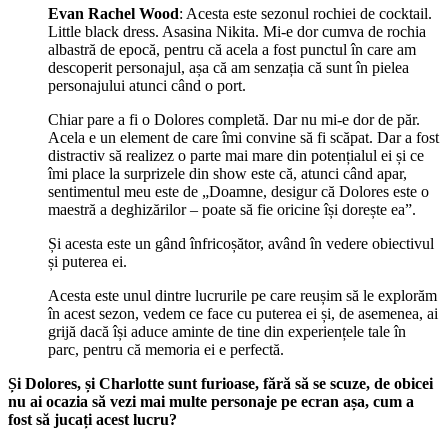
Evan Rachel Wood
: Acesta este sezonul rochiei de cocktail.
Little black dress. Asasina Nikita. Mi-e dor cumva de rochia
albastră de epocă, pentru că acela a fost punctul în care am
descoperit personajul, așa că am senzația că sunt în pielea
personajului atunci când o port.
Chiar pare a fi o Dolores completă. Dar nu mi-e dor de păr.
Acela e un element de care îmi convine să fi scăpat. Dar a fost
distractiv să realizez o parte mai mare din potențialul ei și ce
îmi place la surprizele din show este că, atunci când apar,
sentimentul meu este de „Doamne, desigur că Dolores este o
maestră a deghizărilor – poate să fie oricine își dorește ea”.
Și acesta este un gând înfricoșător, având în vedere obiectivul
și puterea ei.
Acesta este unul dintre lucrurile pe care reușim să le explorăm
în acest sezon, vedem ce face cu puterea ei și, de asemenea, ai
grijă dacă își aduce aminte de tine din experiențele tale în
parc, pentru că memoria ei e perfectă.
Și Dolores, și Charlotte sunt furioase, fără să se scuze, de obicei
nu ai ocazia să vezi mai multe personaje pe ecran așa, cum a
fost să jucați acest lucru?