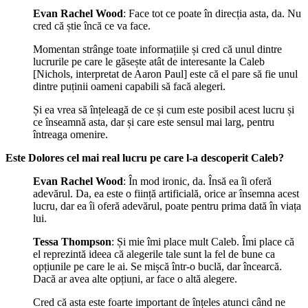
Evan Rachel Wood
: Face tot ce poate în direcția asta, da. Nu
cred că știe încă ce va face.
Momentan strânge toate informațiile și cred că unul dintre
lucrurile pe care le găsește atât de interesante la Caleb
[Nichols, interpretat de Aaron Paul] este că el pare să fie unul
dintre puținii oameni capabili să facă alegeri.
Și ea vrea să înțeleagă de ce și cum este posibil acest lucru și
ce înseamnă asta, dar și care este sensul mai larg, pentru
întreaga omenire.
Este Dolores cel mai real lucru pe care l-a descoperit Caleb?
Evan Rachel Wood
: În mod ironic, da. Însă ea îi oferă
adevărul. Da, ea este o ființă artificială, orice ar însemna acest
lucru, dar ea îi oferă adevărul, poate pentru prima dată în viața
lui.
Tessa
Thompson
: Și mie îmi place mult Caleb. Îmi place că
el reprezintă ideea că alegerile tale sunt la fel de bune ca
opțiunile pe care le ai. Se mișcă într-o buclă, dar încearcă.
Dacă ar avea alte opțiuni, ar face o altă alegere.
Cred că asta este foarte important de înțeles atunci când ne