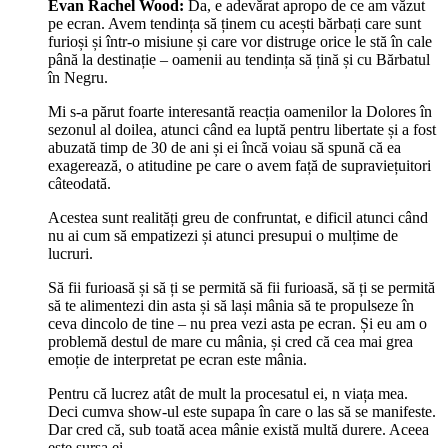
Evan Rachel Wood:
Da, e adevărat apropo de ce am văzut
pe ecran. Avem tendința să ținem cu acești bărbați care sunt
furioși și într-o misiune și care vor distruge orice le stă în cale
până la destinație – oamenii au tendința să țină și cu Bărbatul
în Negru.
Mi s-a părut foarte interesantă reacția oamenilor la Dolores în
sezonul al doilea, atunci când ea luptă pentru libertate și a fost
abuzată timp de 30 de ani și ei încă voiau să spună că ea
exagerează, o atitudine pe care o avem față de supraviețuitori
câteodată.
Acestea sunt realități greu de confruntat, e dificil atunci când
nu ai cum să empatizezi și atunci presupui o mulțime de
lucruri.
Să fii furioasă și să ți se permită să fii furioasă, să ți se permită
să te alimentezi din asta și să lași mânia să te propulseze în
ceva dincolo de tine – nu prea vezi asta pe ecran. Și eu am o
problemă destul de mare cu mânia, și cred că cea mai grea
emoție de interpretat pe ecran este mânia.
Pentru că lucrez atât de mult la procesatul ei, n viața mea.
Deci cumva show-ul este supapa în care o las să se manifeste.
Dar cred că, sub toată acea mânie există multă durere. Aceea
este sursa ei.