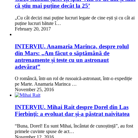
că știu mai puține decât la 25’
„Cu cât decizi mai puține lucruri legate de cine ești și cu cât ai
puține lucruri bătute î…
February 20, 2017
INTERVIU. Anamaria Marinca, despre rolul
din Mars: „Am făcut o săptămână de
antrenamente și teste cu un astronaut
adevărat”
O româncă, într-un rol de rusoaică-astronaut, într-o expediție
pe Marte. Anamaria Marinca …
November 25, 2016
INTERVIU. Mihai Rait despre Dorel din Las
Fierbinţi: a evoluat dar și-a păstrat naivitatea
“Buna, Dorel! Eu sunt Mihai, încântat de cunoștință”, au fost
primele cuvinte spuse de act…
November 12, 2016