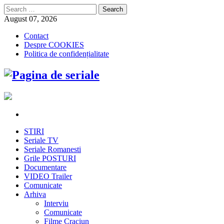
Search
for:
August 07, 2026
Contact
Despre COOKIES
Politica de confidențialitate
STIRI
Seriale TV
Seriale Romanesti
Grile POSTURI
Documentare
VIDEO Trailer
Comunicate
Arhiva
Interviu
Comunicate
Filme Craciun