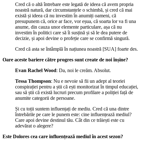
Cred că o altă întrebare este legată de ideea că avem propria
noastră natură, dar circumstanțele o schimbă, și cred că mai
există și ideea că nu investim în anumiți oameni, că
presupunem că, orice ar face, vor eșua, că soarta lor va fi una
anume, din cauza unor elemente particulare, așa că nu
investim în politici care să îi susțină și să le dea putere de
decizie, și apoi devine o profeție care se confirmă singură.
Cred că asta se întâmplă în națiunea noastră [SUA] foarte des.
Oare aceste bariere către progres sunt create de noi înșine?
Evan Rachel Wood
: Da, noi le creăm. Absolut.
Tessa
Thompson
: Nu e nevoie să fii un adept al teoriei
conspirației pentru a știi că ești monitorizat în timpul educației,
sau să știi că există lucruri precum profilare a poliției față de
anumite categorii de persoane.
Și cu toții suntem influențați de mediu. Cred că una dintre
întrebările pe care le punem este: cine influențează mediul?
Care apoi devine destinul tău. Cât din ce trăiești este cu
adevărat o alegere?
Este Dolores cea care influențează mediul în acest sezon?