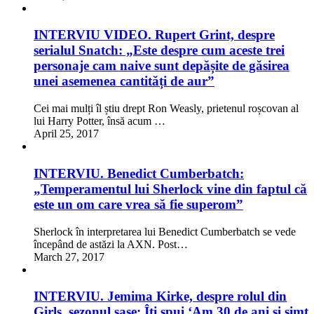
INTERVIU VIDEO. Rupert Grint, despre
serialul Snatch: „Este despre cum aceste trei
personaje cam naive sunt depășite de găsirea
unei asemenea cantități de aur”
Cei mai mulți îl știu drept Ron Weasly, prietenul roșcovan al
lui Harry Potter, însă acum …
April 25, 2017
INTERVIU. Benedict Cumberbatch:
„Temperamentul lui Sherlock vine din faptul că
este un om care vrea să fie superom”
Sherlock în interpretarea lui Benedict Cumberbatch se vede
începând de astăzi la AXN. Post…
March 27, 2017
INTERVIU. Jemima Kirke, despre rolul din
Girls, sezonul șase: Îți spui ‘Am 30 de ani și simt