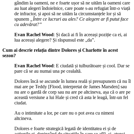
gândim la oameni, ne e foarte ușor să ne uităm la oameni care
au luat alegeri îndoielnice, care poate s-au refugiat într-o viață
de infractor, și apoi să ne uităm la circumstanțele lor și să
spunem
„Între ce lucruri au ales? Ce alegere ar fi putut face
cu adevărat?”
Evan Rachel Wood
: Și dacă ai fi în aceeași poziție ca ei, ai
lua aceeași alegere? Și răspunsul este „da”.
Cum ai descrie relația dintre Dolores și Charlotte în acest
sezon?
Evan Rachel Wood
: E ciudată și tulburătoare și cool. Dar se
pare că se au numai una pe cealaltă.
Dolores încă se ascunde în lumea reală și presupunem că nu îl
mai are pe Teddy [Flood, interpretat de James Marsden] sau
nu are o gardă de corp sau nu are pe altcineva, așa că o are pe
această versiune a lui Hale și cred că asta le leagă, într-un fel
ciudat.
Au o intimitate a lor, pe care nu o pot avea cu nimeni
altcineva.
Dolores e foarte strategică legată de identitatea ei și de
acțiunile ei, depinzând de situațiile în care se află, și, atunci