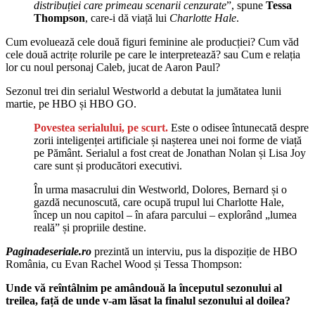
distribuției care primeau scenarii cenzurate
”, spune
Tessa
Thompson
, care-i dă viață lui
Charlotte Hale
.
Cum evoluează cele două figuri feminine ale producției? Cum văd
cele două actrițe rolurile pe care le interpretează? sau Cum e relația
lor cu noul personaj Caleb, jucat de Aaron Paul?
Sezonul trei din serialul Westworld a debutat la jumătatea lunii
martie, pe HBO și HBO GO.
Povestea serialului, pe scurt.
Este o odisee întunecată despre
zorii inteligenței artificiale și nașterea unei noi forme de viață
pe Pământ. Serialul a fost creat de Jonathan Nolan și Lisa Joy
care sunt și producători executivi.
În urma masacrului din Westworld, Dolores, Bernard și o
gazdă necunoscută, care ocupă trupul lui Charlotte Hale,
încep un nou capitol – în afara parcului – explorând „lumea
reală” și propriile destine.
Paginadeseriale.ro
prezintă un interviu, pus la dispoziție de HBO
România, cu Evan Rachel Wood și Tessa Thompson:
Unde vă reîntâlnim pe amândouă la începutul sezonului al
treilea, față de unde v-am lăsat la finalul sezonului al doilea?