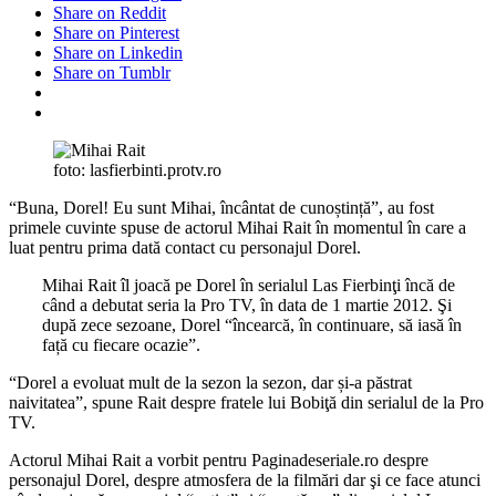
Share on Reddit
Share on Pinterest
Share on Linkedin
Share on Tumblr
foto: lasfierbinti.protv.ro
“Buna, Dorel! Eu sunt Mihai, încântat de cunoștință”, au fost
primele cuvinte spuse de actorul Mihai Rait în momentul în care a
luat pentru prima dată contact cu personajul Dorel.
Mihai Rait îl joacă pe Dorel în serialul Las Fierbinţi încă de
când a debutat seria la Pro TV, în data de
1 martie 2012. Şi
după zece sezoane, Dorel “încearcă, în continuare, să iasă în
față cu fiecare ocazie”.
“Dorel a evoluat mult de la sezon la sezon, dar și-a păstrat
naivitatea”, spune Rait despre fratele lui Bobiţă din serialul de la Pro
TV.
Actorul Mihai Rait a vorbit pentru Paginadeseriale.ro despre
personajul Dorel, despre atmosfera de la filmări dar şi ce face atunci