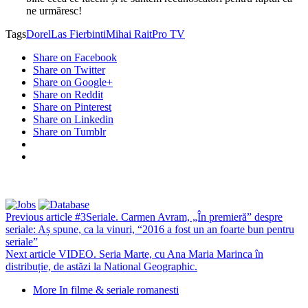
ne urmăresc!
Tags
Dorel
Las Fierbinti
Mihai Rait
Pro TV
Share on Facebook
Share on Twitter
Share on Google+
Share on Reddit
Share on Pinterest
Share on Linkedin
Share on Tumblr
Previous article
#3Seriale. Carmen Avram, „În premieră” despre
seriale: Aș spune, ca la vinuri, “2016 a fost un an foarte bun pentru
seriale”
Next article
VIDEO. Seria Marte, cu Ana Maria Marinca în
distribuție, de astăzi la National Geographic.
More In filme & seriale romanesti