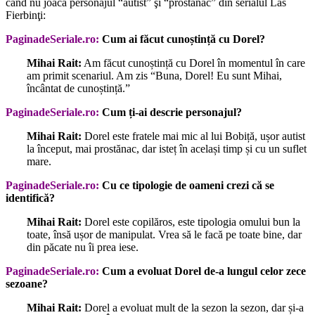
când nu joacă personajul “autist” şi “prostănac” din serialul Las
Fierbinţi:
PaginadeSeriale.ro:
Cum ai făcut cunoștință cu Dorel?
Mihai Rait:
Am făcut cunoștință cu Dorel în momentul în care
am primit scenariul. Am zis “Buna, Dorel! Eu sunt Mihai,
încântat de cunoștință.”
PaginadeSeriale.ro:
Cum ți-ai descrie personajul?
Mihai Rait:
Dorel este fratele mai mic al lui Bobiță, ușor autist
la început, mai prostănac, dar isteț în același timp și cu un suflet
mare.
PaginadeSeriale.ro:
Cu ce tipologie de oameni crezi că se
identifică?
Mihai Rait:
Dorel este copilăros, este tipologia omului bun la
toate, însă ușor de manipulat. Vrea să le facă pe toate bine, dar
din păcate nu îi prea iese.
PaginadeSeriale.ro:
Cum a evoluat Dorel de-a lungul celor zece
sezoane?
Mihai Rait:
Dorel a evoluat mult de la sezon la sezon, dar și-a