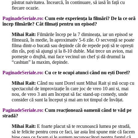
păstrat naivitatea. Încearcă, în continuare, să iasă în față cu
fiecare ocazie.
PaginadeSeriale.ro:
Cum este experiența la filmări? De la ce oră
încep filmările? Cât filmați pentru un episod?
Mihai Rait:
Filmările încep pe la 7 dimineața, iar un episod se
filmează, în medie, în aproximativ 5-6 zile.
O secvență se poate
filma dintr-o bucată sau depinde cât de repede poți să te oprești
din râs, poți să ajungi și la 8-10 duble. Mai trece un avion, mai
pornește o drujbă, mai face vecinul un chef și dă drumul la
“cashtan” la maxim, depinde.
PaginadeSeriale.ro:
Cu ce te ocupi atunci când nu ești Dorel?
Mihai Rait:
Când nu sunt Dorel sunt Mihai Rait și mă ocup cu
spectacolul de improvizație în care joc de vreo 10 ani si, mai
nou, de vreo 3 ani am început să fac stand-up comedy, unde
consider că sunt la început și mai am tot timpul de învățat.
PaginadeSeriale.ro:
Cum reacționează oamenii când te văd pe
stradă?
Mihai Rait:
E foarte placut să te recunoască lumea pe stradă,
să te felicite pentru ceea ce faci, iar asta îmi spune mie că facem
bine ceea ce facem și le suntem recunoscători pentru faptul că