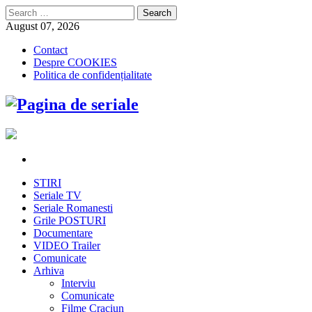
Search
for:
August 07, 2026
Contact
Despre COOKIES
Politica de confidențialitate
STIRI
Seriale TV
Seriale Romanesti
Grile POSTURI
Documentare
VIDEO Trailer
Comunicate
Arhiva
Interviu
Comunicate
Filme Craciun