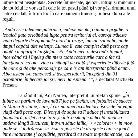
iubire total neaşteptată. Secrete întunecate, gelozii, intrigi şi minciuni
de tot felul le vor sta în cale la tot pasul până îşi vor găsi drumul unul
către celălalt, într-un loc în care oamenii trăiesc şi iubesc după alte
reguli.
„
Anda este o femeie puternică, independentă, o mamă grijulie, o
leoaică gata oricând să lupte pentru teritoriul ei, care-şi trăieste
viaţa departe de zgomotele marilor oraşe, într-un sat idilic, unde
timpul capătă alte valenţe. Lumea îi este complet dată peste cap
odată cu apariţia lui Ştefan. Pe Anda mea o descopăr treptat,
încercând să-i înţeleg din mers toate resorturile care o fac să
funcţioneze ca om. Vine cu situaţii de viaţă şi experienţe diferite faţă
de mine şi de alte personaje pe care le-am interpretat până acum.
Abia aştept s-o cunoască şi telespectatorii, începând din 31
octombrie, în fiecare joi şi vineri, la Antena 1”
, a declarat Michaela
Prosan.
La rândul lui, Adi Nartea, interpretul lui Ştefan spune: „
În
Iubire cu parfum de lavandă îl joc pe Ştefan, un fotbalist de succes
în Marea Britanie, care, în urma unei accidentări, îşi vede întreaga
viaţă dată peste cap. Divorţul de soţia sa îi aduce şi instabilitatea
financiară, astfel că se trezeşte într-o situaţie delicată, undeva
undeva lângă București, ȋntr-un sătuc idilic, <<colorat>> în mov,
unde se și ȋndrăgostește. Este o poveste de dragoste care se joacă
între maturitate şi copilărie, presărată cu toate impedimentele, care