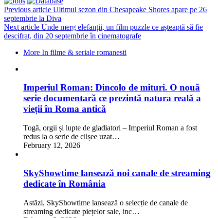
Previous article
Ultimul sezon din Chesapeake Shores apare pe 26
septembrie la Diva
Next article
Unde merg elefanții, un film puzzle ce așteaptă să fie
descifrat, din 20 septembrie în cinematografe
More In filme & seriale romanesti
Imperiul Roman: Dincolo de mituri. O nouă
serie documentară ce prezintă natura reală a
vieții în Roma antică
Togă, orgii și lupte de gladiatori – Imperiul Roman a fost
redus la o serie de clișee uzat…
February 12, 2026
SkyShowtime lansează noi canale de streaming
dedicate în România
Astăzi, SkyShowtime lansează o selecție de canale de
streaming dedicate piețelor sale, inc…