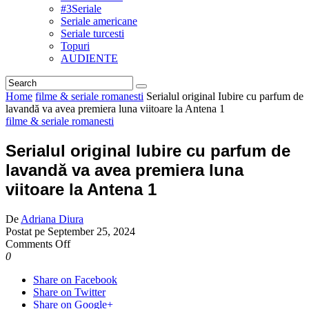
#3Seriale
Seriale americane
Seriale turcesti
Topuri
AUDIENTE
Home
filme & seriale romanesti
Serialul original Iubire cu parfum de
lavandă va avea premiera luna viitoare la Antena 1
filme & seriale romanesti
Serialul original Iubire cu parfum de
lavandă va avea premiera luna
viitoare la Antena 1
De
Adriana Diura
Postat pe
September 25, 2024
on
Comments Off
Serialul
0
original
Share on Facebook
Iubire
Share on Twitter
cu
Share on Google+
parfum