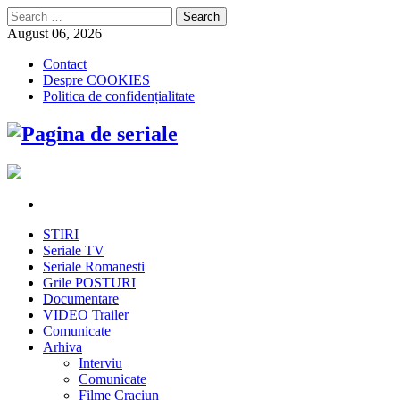
Search
for:
August 06, 2026
Contact
Despre COOKIES
Politica de confidențialitate
STIRI
Seriale TV
Seriale Romanesti
Grile POSTURI
Documentare
VIDEO Trailer
Comunicate
Arhiva
Interviu
Comunicate
Filme Craciun