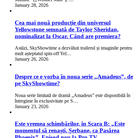
January 28, 2026
Cea mai nouă producție din universul
Yellowstone semnată de Taylor Sheridan,
nominalizat la Oscar. Când are premiera?
Astăzi, SkyShowtime a dezvăluit trailerul și imaginile pentru
mult așteptatul spin-off Yel…
January 26, 2026
Despre ce e vorba în noua serie „Amadeus”, de
pe SkyShowtime?
Noua serie limitată de dramă „Amadeus” este disponibilă în
întregime în exclusivitate pe S…
January 23, 2026
Este vremea schimbărilor, în Scara B: „Este
momentul să renaști, Șerbane, ca Pasărea
Phoenix”. Episod nou la Pro TV