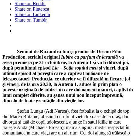
Share on Reddit
de
Share on Pinterest
lavandă
Share on Linkedin
va
Share on Tumblr
avea
premiera
luna
viitoare
la
Antena
Semnat de Ruxandra Ion şi produs de Dream Film
1
Production, serialul original
Iubire cu parfum de lavandă
va
avea premiera pe 31 octombrie, la Antena 1 şi va fi difuzat joi,
după penultimul episod
Lia – Soţia soţului meu
şi vineri, după
ultimul episod al poveştii care a captivat milioane de
telespectatori. Producţia, ce ulterior va fi difuzată în fiecare joi
şi vineri, de la ora 20.30, la Antena 1, aduce
în prim plan o
poveste originală de iubire, în care doi oameni maturi, captivi în
lumi complet diferite, au şansa unui nou început împreună,
dincolo de toate greutăţile din vieţile lor.
Ştefan Lungu (Adi Nartea), fost fotbalist la o echipă de top
din Marea Britanie, obişnuit cu ritmul vieţii luxoase de la oraş, dar
divorţat şi tată de copil adolescent, ajunge în satul idilic în care
trăieşte Anda (Michaela Prosan), mamă singură, medic respectat în
comunitatea în care viaţa are un alt ritm. Cei doi ajung să trăiască o