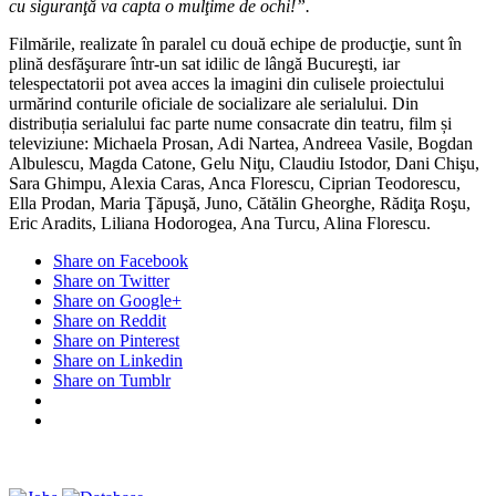
cu siguranţă va capta o mulţime de ochi!”.
Filmările, realizate în paralel cu două echipe de producţie, sunt în
plină desfăşurare într-un sat idilic de lângă Bucureşti, iar
telespectatorii pot avea acces la imagini din culisele proiectului
urmărind conturile oficiale de socializare ale serialului. Din
distribuția serialului fac parte nume consacrate din teatru, film și
televiziune: Michaela Prosan, Adi Nartea, Andreea Vasile, Bogdan
Albulescu, Magda Catone, Gelu Niţu, Claudiu Istodor, Dani Chişu,
Sara Ghimpu, Alexia Caras, Anca Florescu, Ciprian Teodorescu,
Ella Prodan, Maria Ţăpuşă, Juno, Cătălin Gheorghe, Rădiţa Roşu,
Eric Aradits, Liliana Hodorogea, Ana Turcu, Alina Florescu.
Share on Facebook
Share on Twitter
Share on Google+
Share on Reddit
Share on Pinterest
Share on Linkedin
Share on Tumblr