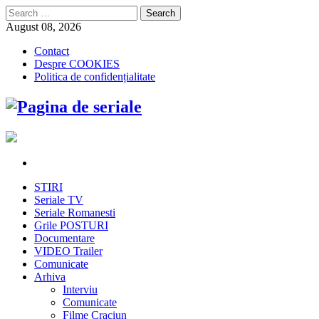
Search
for:
August 08, 2026
Contact
Despre COOKIES
Politica de confidențialitate
STIRI
Seriale TV
Seriale Romanesti
Grile POSTURI
Documentare
VIDEO Trailer
Comunicate
Arhiva
Interviu
Comunicate
Filme Craciun