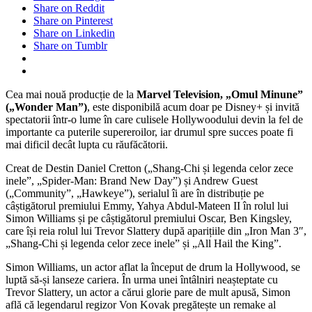
Share on Reddit
Share on Pinterest
Share on Linkedin
Share on Tumblr
Cea mai nouă producție de la
Marvel Television, „Omul Minune”
(„Wonder Man”)
, este disponibilă acum doar pe Disney+ și invită
spectatorii într-o lume în care culisele Hollywoodului devin la fel de
importante ca puterile supereroilor, iar drumul spre succes poate fi
mai dificil decât lupta cu răufăcătorii.
Creat de Destin Daniel Cretton („Shang-Chi și legenda celor zece
inele”, „Spider-Man: Brand New Day”) și Andrew Guest
(„Community”, „Hawkeye”), serialul îi are în distribuție pe
câștigătorul premiului Emmy, Yahya Abdul-Mateen II în rolul lui
Simon Williams și pe câștigătorul premiului Oscar, Ben Kingsley,
care își reia rolul lui Trevor Slattery după aparițiile din „Iron Man 3″,
„Shang-Chi și legenda celor zece inele” și „All Hail the King”.
Simon Williams, un actor aflat la început de drum la Hollywood, se
luptă să-și lanseze cariera. În urma unei întâlniri neașteptate cu
Trevor Slattery, un actor a cărui glorie pare de mult apusă, Simon
află că legendarul regizor Von Kovak pregătește un remake al