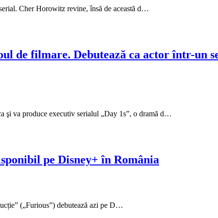
 serial. Cher Horowitz revine, însă de această d…
l de filmare. Debutează ca actor într-un ser
uca şi va produce executiv serialul „Day 1s”, o dramă d…
 disponibil pe Disney+ în România
 seducție” („Furious”) debutează azi pe D…