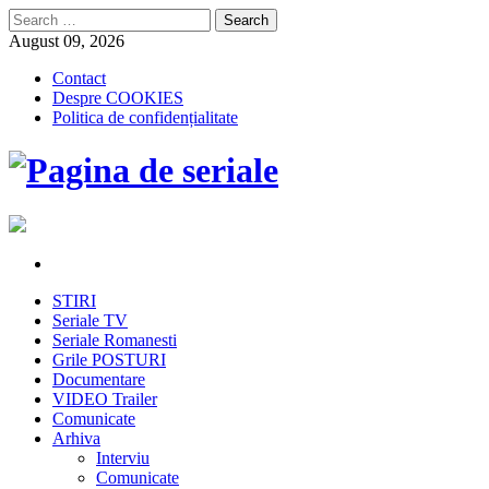
Search
for:
August 09, 2026
Contact
Despre COOKIES
Politica de confidențialitate
STIRI
Seriale TV
Seriale Romanesti
Grile POSTURI
Documentare
VIDEO Trailer
Comunicate
Arhiva
Interviu
Comunicate