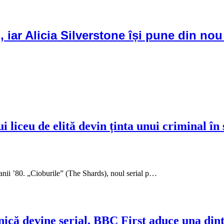
 iar Alicia Silverstone își pune din nou
i liceu de elită devin ținta unui criminal în
anii ’80. „Cioburile” (The Shards), noul serial p…
anică devine serial. BBC First aduce una din