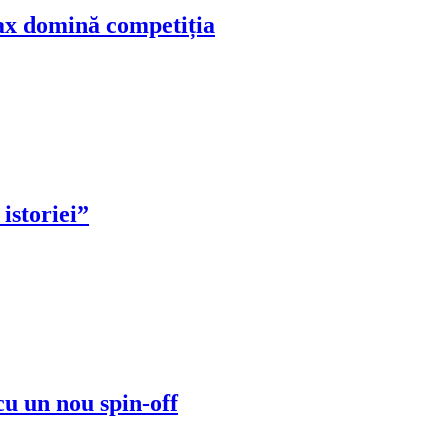
ax domină competiția
istoriei”
cu un nou spin-off