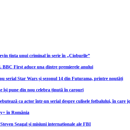
devin ținta unui criminal în serie în „Cioburile”
al. BBC First aduce una dintre premierele anului
 serial Star Wars și sezonul 14 din Futurama, printre noutăți
ne își pune din nou celebra ținută în carouri
utează ca actor într-un serial despre culisele fotbalului, în care j
sney+ în România
teven Seagal și misiuni internaționale ale FBI