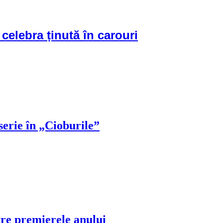
 celebra ținută în carouri
 serie în „Cioburile”
tre premierele anului