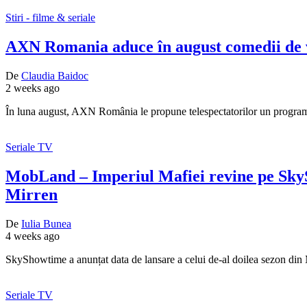
Stiri - filme & seriale
AXN Romania aduce în august comedii de va
De
Claudia Baidoc
2 weeks ago
În luna august, AXN România le propune telespectatorilor un program
Seriale TV
MobLand – Imperiul Mafiei revine pe Sky
Mirren
De
Iulia Bunea
4 weeks ago
SkyShowtime a anunțat data de lansare a celui de-al doilea sezon di
Seriale TV