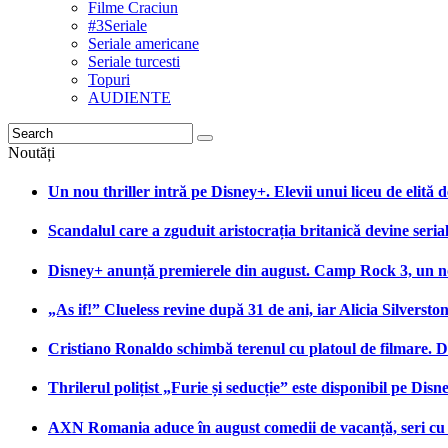
Filme Craciun
#3Seriale
Seriale americane
Seriale turcesti
Topuri
AUDIENTE
Noutăți
Un nou thriller intră pe Disney+. Elevii unui liceu de elită 
Scandalul care a zguduit aristocrația britanică devine seri
Disney+ anunță premierele din august. Camp Rock 3, un nou
„As if!” Clueless revine după 31 de ani, iar Alicia Silversto
Cristiano Ronaldo schimbă terenul cu platoul de filmare. Deb
Thrilerul polițist „Furie și seducție” este disponibil pe Di
AXN Romania aduce în august comedii de vacanță, seri cu S