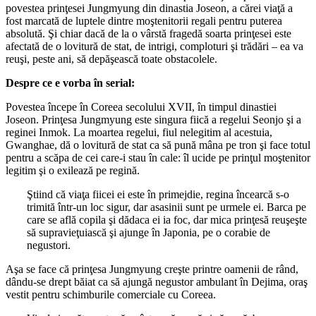
povestea prinţesei Jungmyung din dinastia Joseon, a cărei viaţă a
fost marcată de luptele dintre moştenitorii regali pentru puterea
absolută. Şi chiar dacă de la o vârstă fragedă soarta prinţesei este
afectată de o lovitură de stat, de intrigi, comploturi şi trădări – ea va
reuşi, peste ani, să depăşească toate obstacolele.
Despre ce e vorba în serial:
Povestea începe în Coreea secolului XVII, în timpul dinastiei
Joseon. Prinţesa Jungmyung este singura fiică a regelui Seonjo şi a
reginei Inmok. La moartea regelui, fiul nelegitim al acestuia,
Gwanghae, dă o lovitură de stat ca să pună mâna pe tron şi face totul
pentru a scăpa de cei care-i stau în cale: îl ucide pe prinţul moştenitor
legitim şi o exilează pe regină.
Ştiind că viaţa fiicei ei este în primejdie, regina încearcă s-o
trimită într-un loc sigur, dar asasinii sunt pe urmele ei. Barca pe
care se află copila şi dădaca ei ia foc, dar mica prinţesă reuşeşte
să supravieţuiască şi ajunge în Japonia, pe o corabie de
negustori.
Aşa se face că prinţesa Jungmyung creşte printre oamenii de rând,
dându-se drept băiat ca să ajungă negustor ambulant în Dejima, oraş
vestit pentru schimburile comerciale cu Coreea.