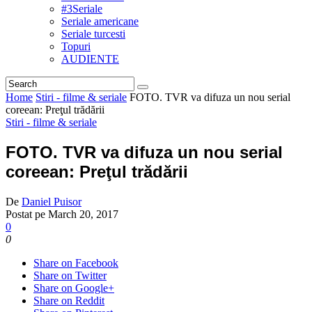
#3Seriale
Seriale americane
Seriale turcesti
Topuri
AUDIENTE
Home
Stiri - filme & seriale
FOTO. TVR va difuza un nou serial
coreean: Preţul trădării
Stiri - filme & seriale
FOTO. TVR va difuza un nou serial
coreean: Preţul trădării
De
Daniel Puisor
Postat pe
March 20, 2017
0
0
Share on Facebook
Share on Twitter
Share on Google+
Share on Reddit