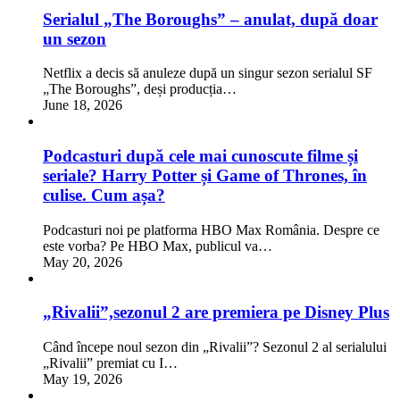
Serialul „The Boroughs” – anulat, după doar
un sezon
Netflix a decis să anuleze după un singur sezon serialul SF
„The Boroughs”, deși producția…
June 18, 2026
Podcasturi după cele mai cunoscute filme și
seriale? Harry Potter și Game of Thrones, în
culise. Cum așa?
Podcasturi noi pe platforma HBO Max România. Despre ce
este vorba? Pe HBO Max, publicul va…
May 20, 2026
„Rivalii”,sezonul 2 are premiera pe Disney Plus
Când începe noul sezon din „Rivalii”? Sezonul 2 al serialului
„Rivalii” premiat cu I…
May 19, 2026