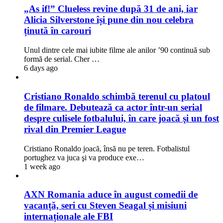
„As if!” Clueless revine după 31 de ani, iar
Alicia Silverstone își pune din nou celebra
ținută în carouri
Unul dintre cele mai iubite filme ale anilor ’90 continuă sub
formă de serial. Cher …
6 days ago
Cristiano Ronaldo schimbă terenul cu platoul
de filmare. Debutează ca actor într-un serial
despre culisele fotbalului, în care joacă şi un fost
rival din Premier League
Cristiano Ronaldo joacă, însă nu pe teren. Fotbalistul
portughez va juca şi va produce exe…
1 week ago
AXN Romania aduce în august comedii de
vacanță, seri cu Steven Seagal și misiuni
internaționale ale FBI