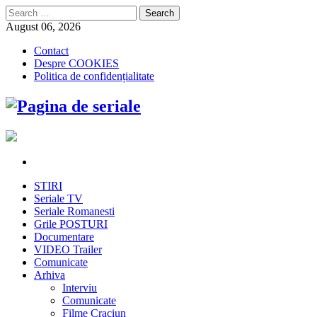
Search
for:
August 06, 2026
Contact
Despre COOKIES
Politica de confidențialitate
STIRI
Seriale TV
Seriale Romanesti
Grile POSTURI
Documentare
VIDEO Trailer
Comunicate
Arhiva
Interviu
Comunicate
Filme Craciun