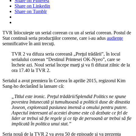
Share on Pinterest
Share on Linkedin
Share on Tumblr
TVR înlocuieşte un serial coreean cu un al serial coreean. Postul de
Stat continuă seria producţiilor coreene, care i-au adus
audienţe
semnificative în anii trecuţi.
TVR 2 va difuza seria coreeană „Preţul trădării”, în locul
serialului coreean “Destinul Printesei OK-Nyeo”, care se
încheie azi. Noul serial începe marţi şi va fi difuzat zilnic de la
ora 17.40 la TVR 2.
Serialul a avut premiera în Coreea în aprilie 2015, regizorul Kim
Sang-ho declarând la lansare că:
„Titlul este ironic. Preţul trădării/Splendid Politics ne spune
povestea întunecată şi tumultuoasă a politicii duse de dinastia
Joseon, explorează pasiunea imensă a omului pentru putere.
Aspectul interesant al acestei drame este că dezbate ce fel de
lider ar trebui să fie regele şi ce tip de persoană ar trebui să fie
implicată în politica unui stat.”
Seria nouă de la TVR 2 va avea 50 de episoade şi va prezenta