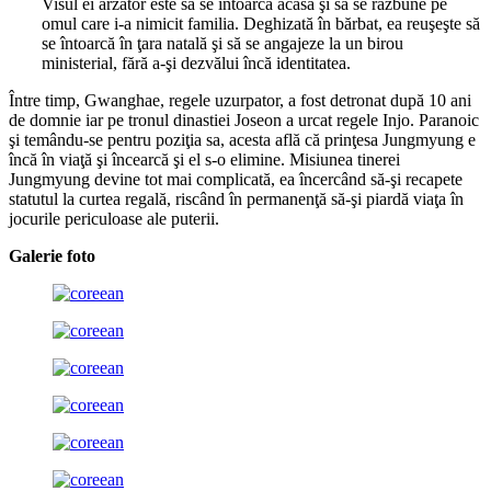
Visul ei arzător este să se întoarcă acasă şi să se răzbune pe
omul care i-a nimicit familia. Deghizată în bărbat, ea reuşeşte să
se întoarcă în ţara natală şi să se angajeze la un birou
ministerial, fără a-şi dezvălui încă identitatea.
Între timp, Gwanghae, regele uzurpator, a fost detronat după 10 ani
de domnie iar pe tronul dinastiei Joseon a urcat regele Injo. Paranoic
şi temându-se pentru poziţia sa, acesta află că prinţesa Jungmyung e
încă în viaţă şi încearcă şi el s-o elimine. Misiunea tinerei
Jungmyung devine tot mai complicată, ea încercând să-şi recapete
statutul la curtea regală, riscând în permanenţă să-şi piardă viaţa în
jocurile periculoase ale puterii.
Galerie foto