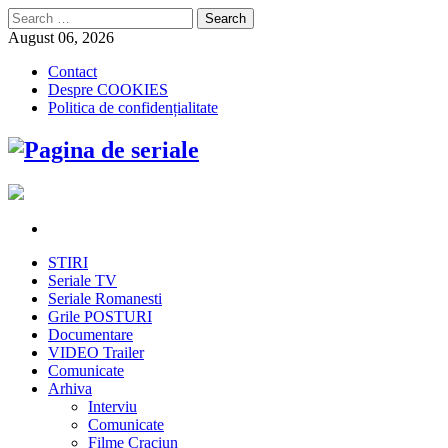
Search
for:
August 06, 2026
Contact
Despre COOKIES
Politica de confidențialitate
STIRI
Seriale TV
Seriale Romanesti
Grile POSTURI
Documentare
VIDEO Trailer
Comunicate
Arhiva
Interviu
Comunicate
Filme Craciun