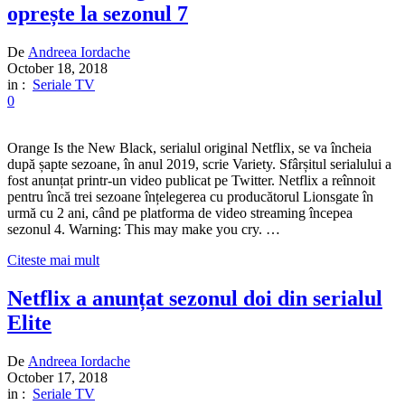
oprește la sezonul 7
De
Andreea Iordache
October 18, 2018
in :
Seriale TV
0
Orange Is the New Black, serialul original Netflix, se va încheia
după șapte sezoane, în anul 2019, scrie Variety. Sfârșitul serialului a
fost anunțat printr-un video publicat pe Twitter. Netflix a reînnoit
pentru încă trei sezoane înțelegerea cu producătorul Lionsgate în
urmă cu 2 ani, când pe platforma de video streaming începea
sezonul 4. Warning: This may make you cry. …
Citeste mai mult
Netflix a anunțat sezonul doi din serialul
Elite
De
Andreea Iordache
October 17, 2018
in :
Seriale TV