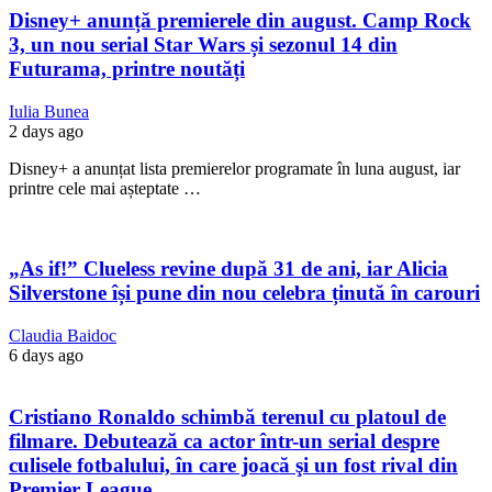
Disney+ anunță premierele din august. Camp Rock
3, un nou serial Star Wars și sezonul 14 din
Futurama, printre noutăți
Iulia Bunea
2 days ago
Disney+ a anunțat lista premierelor programate în luna august, iar
printre cele mai așteptate …
„As if!” Clueless revine după 31 de ani, iar Alicia
Silverstone își pune din nou celebra ținută în carouri
Claudia Baidoc
6 days ago
Cristiano Ronaldo schimbă terenul cu platoul de
filmare. Debutează ca actor într-un serial despre
culisele fotbalului, în care joacă şi un fost rival din
Premier League