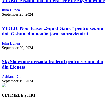
VIDEO. Sezonul doi din Frasier e pe SkyShowtime
Iulia Bunea
September 23, 2024
VIDEO. Noul teaser „Squid Game” pentru sezonul
doi. Gi-hun, din nou în jocul supraviețuirii
Iulia Bunea
September 20, 2024
SkyShowtime prezintă trailerul pentru sezonul doi
din Lioness
Adriana Diura
September 19, 2024
ULTIMELE ȘTIRI