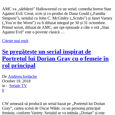
AMC va „sărbători” Halloweenul cu un serial: comedia horror Stan
Against Evil. Creat, scris și co-produs de Dana Gould („Familia
Simpson”), serialul cu John C. McGinley („Scrubs”) și Janet Varney
(„You’re the Worst”) va fi difuzat integral pe 30 și 31 octombrie.
Primul sezon, difuzat de AMC, are opt episoade a câte o oră „Stan
Against Evil” este o poveste clasică …
Citeste mai mult
Se pregătește un serial inspirat de
Portretul lui Dorian Gray cu o femeie în
rol principal
De
Andreea Iordache
October 19, 2018
in :
Seriale TV
0
CW urmează să producă un serial bazat pe „Portretul lui Dorian
Gray”, cartea scrisă de Oscar Wilde, cu un personaj principal
feminin, conform Variety. Serialul se va intitula „Dorian” și este