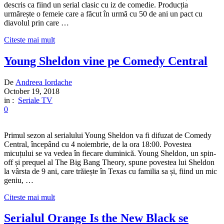
descris ca fiind un serial clasic cu iz de comedie. Producția
urmărește o femeie care a făcut în urmă cu 50 de ani un pact cu
diavolul prin care …
Citeste mai mult
Young Sheldon vine pe Comedy Central
De
Andreea Iordache
October 19, 2018
in :
Seriale TV
0
Primul sezon al serialului Young Sheldon va fi difuzat de Comedy
Central, începând cu 4 noiembrie, de la ora 18:00. Povestea
micuțului se va vedea în fiecare duminică. Young Sheldon, un spin-
off și prequel al The Big Bang Theory, spune povestea lui Sheldon
la vârsta de 9 ani, care trăiește în Texas cu familia sa și, fiind un mic
geniu, …
Citeste mai mult
Serialul Orange Is the New Black se