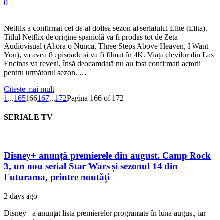
0
Netflix a confirmat cel de-al doilea sezon al serialului Elite (Elita).
Titlul Netflix de origine spaniolă va fi produs tot de Zeta
Audiovisual (Ahora o Nunca, Three Steps Above Heaven, I Want
You), va avea 8 episoade și va fi filmat în 4K. Viața elevilor din Las
Encinas va reveni, însă deocamdată nu au fost confirmați actorii
pentru următorul sezon. …
Citeste mai mult
1
...
165
166
167
...
172
Pagina 166 of 172
SERIALE TV
Disney+ anunță premierele din august. Camp Rock
3, un nou serial Star Wars și sezonul 14 din
Futurama, printre noutăți
2 days ago
Disney+ a anunțat lista premierelor programate în luna august, iar