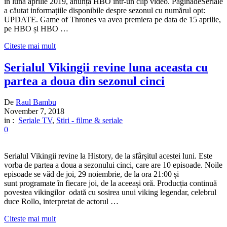
în luna aprilie 2019, anunță HBO într-un clip video. PaginadeSeriale
a căutat informațiile disponibile despre sezonul cu numărul opt:
UPDATE. Game of Thrones va avea premiera pe data de 15 aprilie,
pe HBO și HBO …
Citeste mai mult
Serialul Vikingii revine luna aceasta cu
partea a doua din sezonul cinci
De
Raul Bambu
November 7, 2018
in :
Seriale TV
,
Stiri - filme & seriale
0
Serialul Vikingii revine la History, de la sfârșitul acestei luni. Este
vorba de partea a doua a sezonului cinci, care are 10 episoade. Noile
episoade se văd de joi, 29 noiembrie, de la ora 21:00 și
sunt programate în fiecare joi, de la aceeași oră. Producția continuă
povestea vikingilor odată cu sosirea unui viking legendar, celebrul
duce Rollo, interpretat de actorul …
Citeste mai mult