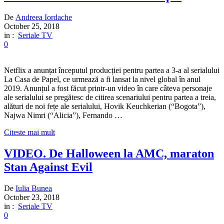
De
Andreea Iordache
October 25, 2018
in :
Seriale TV
0
Netflix a anunțat începutul producției pentru partea a 3-a al serialului
La Casa de Papel, ce urmează a fi lansat la nivel global în anul
2019. Anunțul a fost făcut printr-un video în care câteva personaje
ale serialului se pregătesc de citirea scenariului pentru partea a treia,
alături de noi fețe ale serialului, Hovik Keuchkerian (“Bogota”),
Najwa Nimri (“Alicia”), Fernando …
Citeste mai mult
VIDEO. De Halloween la AMC, maraton
Stan Against Evil
De
Iulia Bunea
October 23, 2018
in :
Seriale TV
0