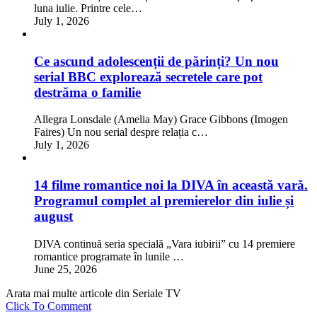
luna iulie. Printre cele…
July 1, 2026
Ce ascund adolescenții de părinți? Un nou
serial BBC explorează secretele care pot
destrăma o familie
Allegra Lonsdale (Amelia May) Grace Gibbons (Imogen
Faires) Un nou serial despre relația c…
July 1, 2026
14 filme romantice noi la DIVA în această vară.
Programul complet al premierelor din iulie și
august
DIVA continuă seria specială „Vara iubirii” cu 14 premiere
romantice programate în lunile …
June 25, 2026
Arata mai multe articole din Seriale TV
Click To Comment