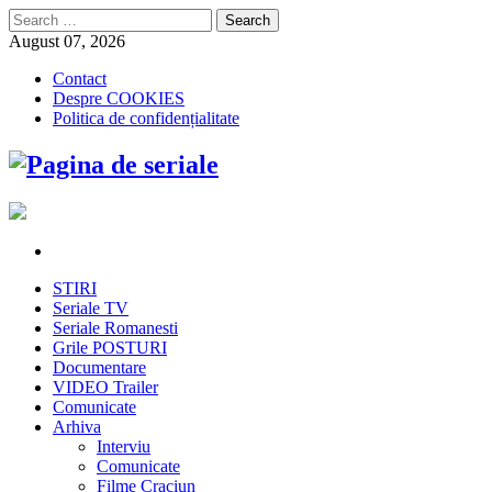
Search
for:
August 07, 2026
Contact
Despre COOKIES
Politica de confidențialitate
STIRI
Seriale TV
Seriale Romanesti
Grile POSTURI
Documentare
VIDEO Trailer
Comunicate
Arhiva
Interviu
Comunicate
Filme Craciun