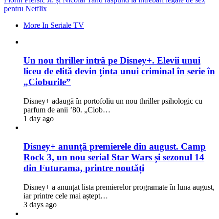
pentru Netflix
More In Seriale TV
Un nou thriller intră pe Disney+. Elevii unui
liceu de elită devin ținta unui criminal în serie în
„Cioburile”
Disney+ adaugă în portofoliu un nou thriller psihologic cu
parfum de anii ’80. „Ciob…
1 day ago
Disney+ anunță premierele din august. Camp
Rock 3, un nou serial Star Wars și sezonul 14
din Futurama, printre noutăți
Disney+ a anunțat lista premierelor programate în luna august,
iar printre cele mai aștept…
3 days ago