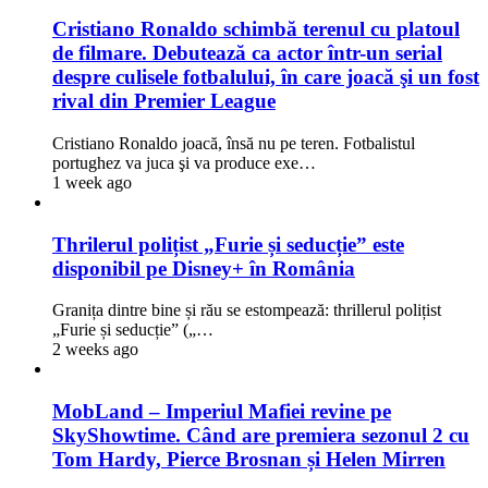
Cristiano Ronaldo schimbă terenul cu platoul
de filmare. Debutează ca actor într-un serial
despre culisele fotbalului, în care joacă şi un fost
rival din Premier League
Cristiano Ronaldo joacă, însă nu pe teren. Fotbalistul
portughez va juca şi va produce exe…
1 week ago
Thrilerul polițist „Furie și seducție” este
disponibil pe Disney+ în România
Granița dintre bine și rău se estompează: thrillerul polițist
„Furie și seducție” („…
2 weeks ago
MobLand – Imperiul Mafiei revine pe
SkyShowtime. Când are premiera sezonul 2 cu
Tom Hardy, Pierce Brosnan și Helen Mirren