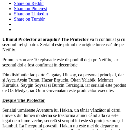
Share on Reddit
Share on Pinterest
Share on Linkedin
Share on Tumblr
Ultimul Protector al orașului/ The Protector
va fi continuat și cu
sezonul trei și patru. Serialul este primul de origine turcească de pe
Netflix.
Primul sezon are 10 episoade este disponibil deja pe Netflix, iar
sezonul doi a fost confirmat în decembrie.
Din distribuție fac parte Cagatay Ulusoy, ca personaj principal, dar
și Ayca Aysin Turan, Hazar Erguclu, Okan Yalabik, Mehmet
Kurtulus, Saygin Soysal și Burcin Terzioglu, iar serialul este produs
de O3 Medya, iar Onur Guvenatam este producător executiv.
Despre The Protector
Serialul urmărește Aventura lui Hakan, un tânăr vânzător al cărui
univers din lumea modernă se trasformă atunci când află că este
legat de o lume veche, secretă și scopul lui este să protejeze orașul
Istanbul. La începutul poveștii, Hakan nu este nici de departe un