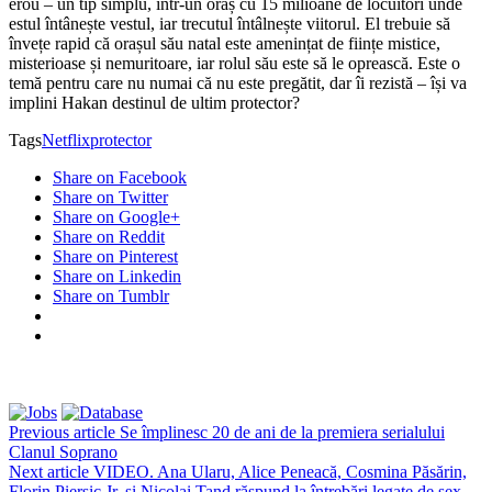
erou – un tip simplu, într-un oraș cu 15 milioane de locuitori unde
estul întânește vestul, iar trecutul întâlnește viitorul. El trebuie să
învețe rapid că orașul său natal este amenințat de ființe mistice,
misterioase și nemuritoare, iar rolul său este să le oprească. Este o
temă pentru care nu numai că nu este pregătit, dar îi rezistă – își va
implini Hakan destinul de ultim protector?
Tags
Netflix
protector
Share on Facebook
Share on Twitter
Share on Google+
Share on Reddit
Share on Pinterest
Share on Linkedin
Share on Tumblr
Previous article
Se împlinesc 20 de ani de la premiera serialului
Clanul Soprano
Next article
VIDEO. Ana Ularu, Alice Peneacă, Cosmina Păsărin,
Florin Piersic Jr. și Nicolai Tand răspund la întrebări legate de sex