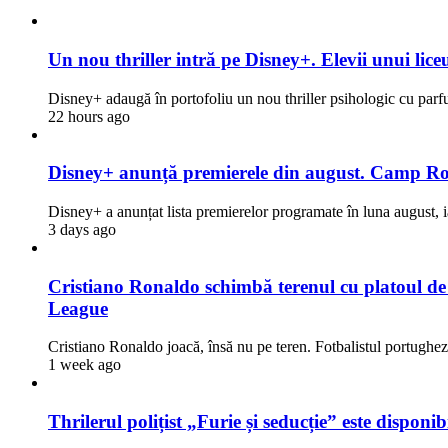
Un nou thriller intră pe Disney+. Elevii unui liceu
Disney+ adaugă în portofoliu un nou thriller psihologic cu par
22 hours ago
Disney+ anunță premierele din august. Camp Rock
Disney+ a anunțat lista premierelor programate în luna august, i
3 days ago
Cristiano Ronaldo schimbă terenul cu platoul de fi
League
Cristiano Ronaldo joacă, însă nu pe teren. Fotbalistul portugh
1 week ago
Thrilerul polițist „Furie și seducție” este dispon