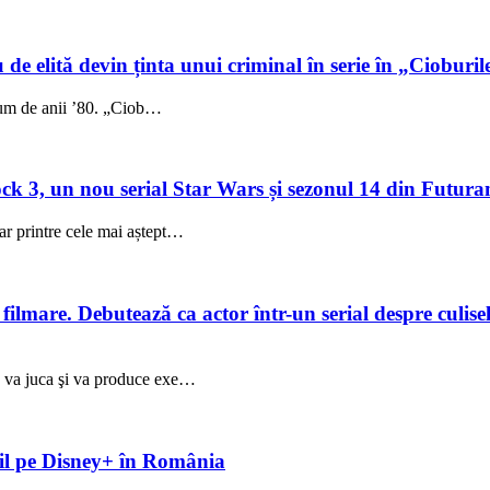
 de elită devin ținta unui criminal în serie în „Cioburil
fum de anii ’80. „Ciob…
 3, un nou serial Star Wars și sezonul 14 din Futuram
ar printre cele mai aștept…
lmare. Debutează ca actor într-un serial despre culisele
ez va juca şi va produce exe…
ibil pe Disney+ în România