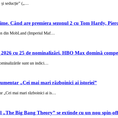
ie și seducție” („…
me. Când are premiera sezonul 2 cu Tom Hardy, Pierc
sezon din MobLand (Imperiul Maf…
 2026 cu 25 de nominalizări. HBO Max domină compet
ominalizările sunt un indici…
umentar „Cei mai mari războinici ai istoriei”
 „Cei mai mari războinici ai is…
ul „The Big Bang Theory” se extinde cu un nou spin-of