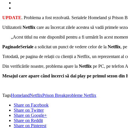
UPDATE
. Problema a fost rezolvată. Serialele Homeland și Prison B
Utilizatorii
Netflix
care au încercat zilele acestea să vadă primele sez
„Acest titlul nu este disponibil pentru a fi urmărit în acest moment
PaginadeSeriale
a solicitat un punct de vedere celor de la
Netflix
, pe
Totodată, pe pagina de relații cu clienții a Netflix, un reprezentant al
Din verificările noastre, problema apare la
Netflix
pe PC, pe telefon A
Mesajul care apare când încerci să dai play pe primul sezon din
Tags
Homeland
Netflix
Prison Break
probleme Netflix
Share on Facebook
Share on Twitter
Share on Google+
Share on Reddit
Share on Pinterest