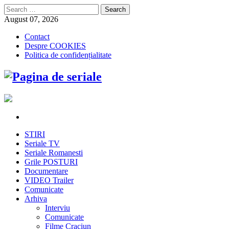
Search
for:
August 07, 2026
Contact
Despre COOKIES
Politica de confidențialitate
STIRI
Seriale TV
Seriale Romanesti
Grile POSTURI
Documentare
VIDEO Trailer
Comunicate
Arhiva
Interviu
Comunicate
Filme Craciun