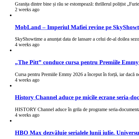
Granița dintre bine și rău se estompează: thrillerul polițist „Fur
2 weeks ago
MobLand – Imperiul Mafiei revine pe SkyShowti
SkyShowtime a anunțat data de lansare a celui de-al doilea 
4 weeks ago
„The Pitt” conduce cursa pentru Premiile Emmy
Cursa pentru Premiile Emmy 2026 a început în forță, iar dacă n
4 weeks ago
History Channel aduce pe micile ecrane seria-doc
HISTORY Channel aduce în grila de programe seria-documentar
4 weeks ago
HBO Max dezvăluie serialele lunii iulie. Univers