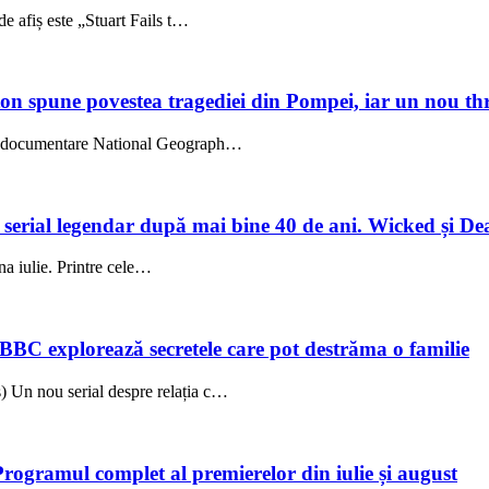
e afiș este „Stuart Fails t…
on spune povestea tragediei din Pompei, iar un nou thri
l, documentare National Geograph…
un serial legendar după mai bine 40 de ani. Wicked și De
una iulie. Printre cele…
 BBC explorează secretele care pot destrăma o familie
 Un nou serial despre relația c…
Programul complet al premierelor din iulie și august