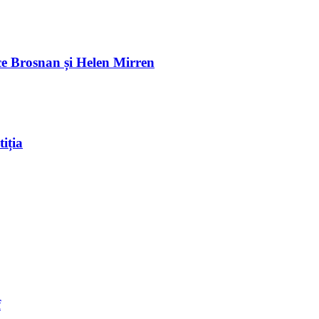
e Brosnan și Helen Mirren
iția
f