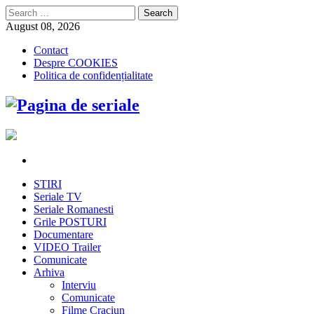
Search
for:
August 08, 2026
Contact
Despre COOKIES
Politica de confidențialitate
STIRI
Seriale TV
Seriale Romanesti
Grile POSTURI
Documentare
VIDEO Trailer
Comunicate
Arhiva
Interviu
Comunicate
Filme Craciun