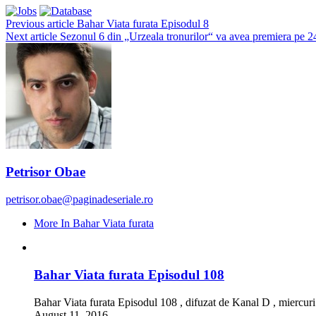
Previous article
Bahar Viata furata Episodul 8
Next article
Sezonul 6 din „Urzeala tronurilor“ va avea premiera pe 24
Petrisor Obae
petrisor.obae@paginadeseriale.ro
More In Bahar Viata furata
Bahar Viata furata Episodul 108
Bahar Viata furata Episodul 108 , difuzat de Kanal D , miercur
August 11, 2016