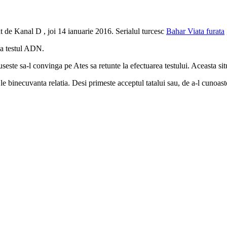
t de Kanal D , joi 14 ianuarie 2016. Serialul turcesc
Bahar Viata furata
aca testul ADN.
este sa-l convinga pe Ates sa retunte la efectuarea testului. Aceasta sit
a le binecuvanta relatia. Desi primeste acceptul tatalui sau, de a-l cunoa