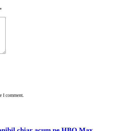
*
me I comment.
ponibil chiar acum pe HBO Max