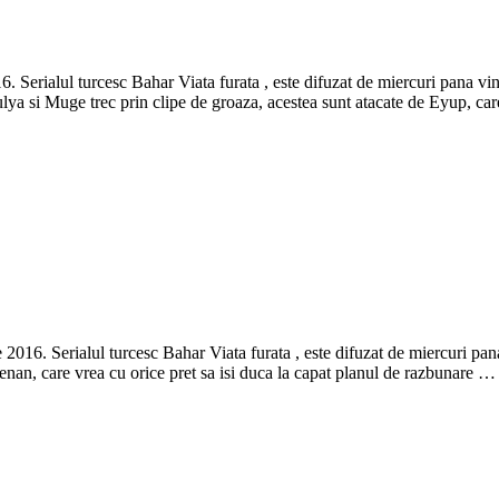
6. Serialul turcesc Bahar Viata furata , este difuzat de miercuri pana v
Hulya si Muge trec prin clipe de groaza, acestea sunt atacate de Eyup, ca
 2016. Serialul turcesc Bahar Viata furata , este difuzat de miercuri pana
Kenan, care vrea cu orice pret sa isi duca la capat planul de razbunare …