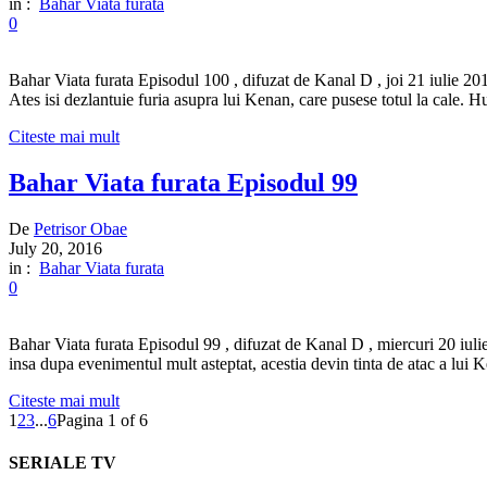
in :
Bahar Viata furata
0
Bahar Viata furata Episodul 100 , difuzat de Kanal D , joi 21 iulie 201
Ates isi dezlantuie furia asupra lui Kenan, care pusese totul la cale. 
Citeste mai mult
Bahar Viata furata Episodul 99
De
Petrisor Obae
July 20, 2016
in :
Bahar Viata furata
0
Bahar Viata furata Episodul 99 , difuzat de Kanal D , miercuri 20 iulie
insa dupa evenimentul mult asteptat, acestia devin tinta de atac a lui 
Citeste mai mult
1
2
3
...
6
Pagina 1 of 6
SERIALE TV