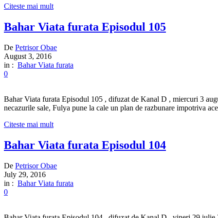
Citeste mai mult
Bahar Viata furata Episodul 105
De
Petrisor Obae
August 3, 2016
in :
Bahar Viata furata
0
Bahar Viata furata Episodul 105 , difuzat de Kanal D , miercuri 3 augu
necazurile sale, Fulya pune la cale un plan de razbunare impotriva aces
Citeste mai mult
Bahar Viata furata Episodul 104
De
Petrisor Obae
July 29, 2016
in :
Bahar Viata furata
0
Bahar Viata furata Episodul 104 , difuzat de Kanal D , vineri 29 iulie 