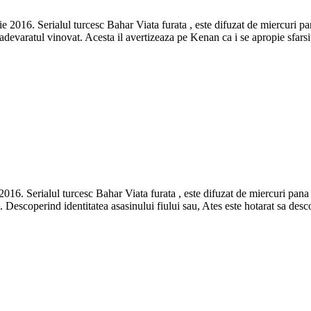
e 2016. Serialul turcesc Bahar Viata furata , este difuzat de miercuri p
 adevaratul vinovat. Acesta il avertizeaza pe Kenan ca i se apropie sfars
2016. Serialul turcesc Bahar Viata furata , este difuzat de miercuri pana
a. Descoperind identitatea asasinului fiului sau, Ates este hotarat sa de