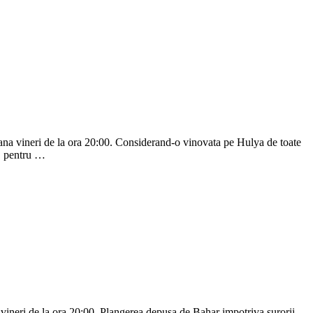
pana vineri de la ora 20:00. Considerand-o vinovata pe Hulya de toate
e, pentru …
a vineri de la ora 20:00. Plangerea depusa de Bahar impotriva surorii