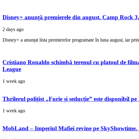
Disney+ anunță premierele din august. Camp Rock 3, 
2 days ago
Disney+ a anunțat lista premierelor programate în luna august, iar pri
Cristiano Ronaldo schimbă terenul cu platoul de filmare
League
1 week ago
Thrilerul polițist „Furie și seducție” este disponibil 
1 week ago
MobLand – Imperiul Mafiei revine pe SkyShowtime. 