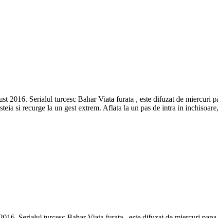
st 2016. Serialul turcesc Bahar Viata furata , este difuzat de miercuri 
teia si recurge la un gest extrem. Aflata la un pas de intra in inchisoar
2016. Serialul turcesc Bahar Viata furata , este difuzat de miercuri pan