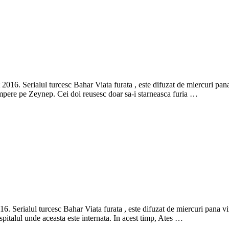
2016. Serialul turcesc Bahar Viata furata , este difuzat de miercuri pana 
cumpere pe Zeynep. Cei doi reusesc doar sa-i starneasca furia …
6. Serialul turcesc Bahar Viata furata , este difuzat de miercuri pana vin
a spitalul unde aceasta este internata. In acest timp, Ates …