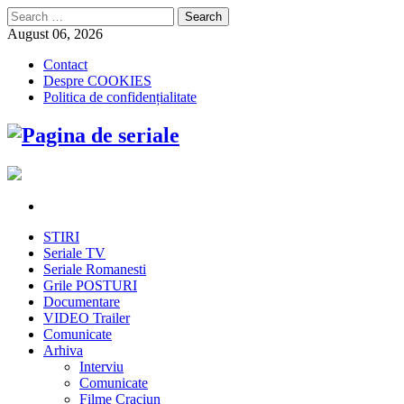
Search
for:
August 06, 2026
Contact
Despre COOKIES
Politica de confidențialitate
STIRI
Seriale TV
Seriale Romanesti
Grile POSTURI
Documentare
VIDEO Trailer
Comunicate
Arhiva
Interviu
Comunicate
Filme Craciun