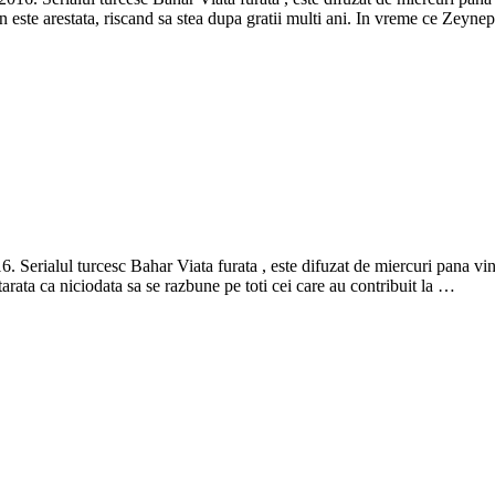
fsun este arestata, riscand sa stea dupa gratii multi ani. In vreme ce Zeyn
. Serialul turcesc Bahar Viata furata , este difuzat de miercuri pana vin
tarata ca niciodata sa se razbune pe toti cei care au contribuit la …