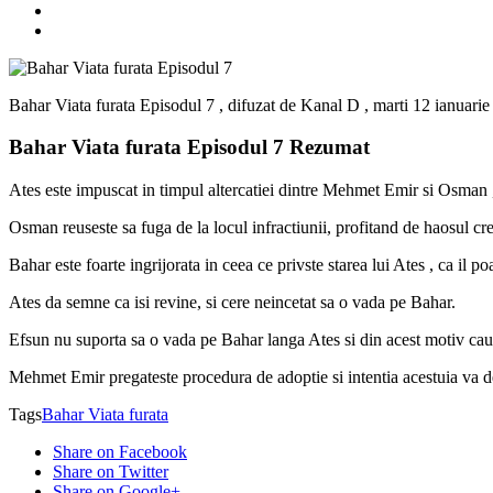
Bahar Viata furata Episodul 7 , difuzat de Kanal D , marti 12 ianuarie
Bahar Viata furata Episodul 7 Rezumat
Ates este impuscat in timpul altercatiei dintre Mehmet Emir si Osman , 
Osman reuseste sa fuga de la locul infractiunii, profitand de haosul crea
Bahar este foarte ingrijorata in ceea ce privste starea lui Ates , ca il p
Ates da semne ca isi revine, si cere neincetat sa o vada pe Bahar.
Efsun nu suporta sa o vada pe Bahar langa Ates si din acest motiv cauta 
Mehmet Emir pregateste procedura de adoptie si intentia acestuia va d
Tags
Bahar Viata furata
Share on Facebook
Share on Twitter
Share on Google+