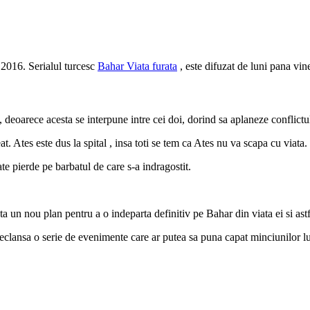
 2016. Serialul turcesc
Bahar Viata furata
, este difuzat de luni pana vine
deoarece acesta se interpune intre cei doi, dorind sa aplaneze conflictu
t. Ates este dus la spital , insa toti se tem ca Ates nu va scapa cu viata.
oate pierde pe barbatul de care s-a indragostit.
un nou plan pentru a o indeparta definitiv pe Bahar din viata ei si astfe
eclansa o serie de evenimente care ar putea sa puna capat minciunilor l