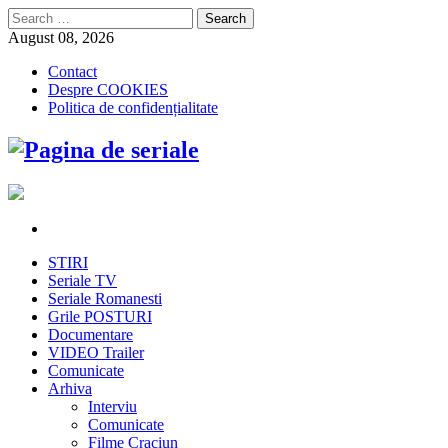
Search
for:
August 08, 2026
Contact
Despre COOKIES
Politica de confidențialitate
STIRI
Seriale TV
Seriale Romanesti
Grile POSTURI
Documentare
VIDEO Trailer
Comunicate
Arhiva
Interviu
Comunicate
Filme Craciun