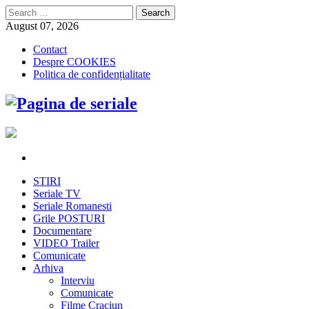
Search
for:
August 07, 2026
Contact
Despre COOKIES
Politica de confidențialitate
STIRI
Seriale TV
Seriale Romanesti
Grile POSTURI
Documentare
VIDEO Trailer
Comunicate
Arhiva
Interviu
Comunicate
Filme Craciun