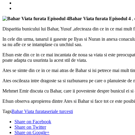
Bahar Viata furata Episodul 4
,
Disparitia bunicului lui Bahar, Yusuf ,afecteaza din ce in ce mai mult 
In cele din urma, tanarul ii gaseste pe Ilyas si Nuran in anexa conacul
sa nu afle ce se intamplase cu unchiul sau.
Efsun este din ce in ce mai incantata de noua sa viata si este preocupat
poate adapta cu usurinta la acest stil de viata.
Ates se simte din ce in ce mai atras de Bahar si isi petrece mai mult timp
Ates oscileaza intre dragoste sa si razbunarea pe care o planuieste de 
Mehmet Emir discuta cu Bahar, care ii povesteste despre bunicul ei si 
Efsun observa apropierea dintre Ates si Bahar si face tot ce este posibil
Tags
Bahar Viata furata
seriale turcesti
Share on Facebook
Share on Twitter
Share on Google+