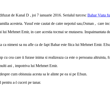
 difuzat de Kanal D , joi 7 ianuarie 2016. Serialul turcesc
Bahar Viata fu
familia acesteia. Yusuf este cautat de catre nepotul sau,Osman , care ince
ui lui Mehmet Emir, in care acestia tocmai se mutasera. Inspaimantata de
a ca nimeni sa nu afle ca de fapt Bahar este fiica lui Mehmet Emir. Efsun
 cu cea care ii furase inima si realizeaza ca este o persoana altruista, fo
multi ani , impotriva lui Mehmet Emir.
despre cum obisnuia acesta sa le alinte pe ea si pe Efsun.
 pentru a-l cuceri pe tanar.