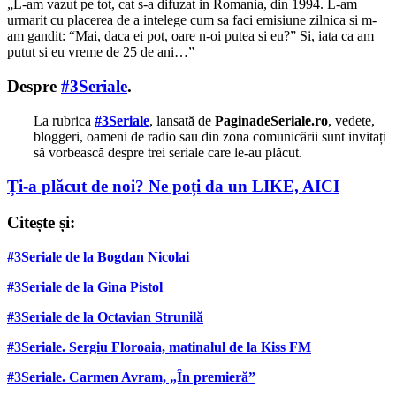
„L-am vazut pe tot, cat s-a difuzat in Romania, din 1994. L-am
urmarit cu placerea de a intelege cum sa faci emisiune zilnica si m-
am gandit: “Mai, daca ei pot, oare n-oi putea si eu?” Si, iata ca am
putut si eu vreme de 25 de ani…”
Despre
#3Seriale
.
La rubrica
#3Seriale
, lansată de
PaginadeSeriale.ro
, vedete,
bloggeri, oameni de radio sau din zona comunicării sunt invitați
să vorbească despre trei seriale care le-au plăcut.
Ți-a plăcut de noi? Ne poți da un LIKE, AICI
Citește și:
#3Seriale de la Bogdan Nicolai
#3Seriale de la Gina Pistol
#3Seriale de la Octavian Strunilă
#3Seriale. Sergiu Floroaia, matinalul de la Kiss FM
#3Seriale. Carmen Avram, „În premieră”