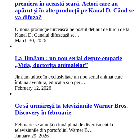
premiera în această seară. Actori care au
apărut şi în alte producţii pe Kanal D. Când se
va difuza?
O nouă producţie turcească pe postul deţinut de turcii de la
Kanal D. Canalul difuzează se…
March 30, 2026
La JimJam : un nou serial despre empatie
„Vida, doctorița animalelor”
JimJam aduce în exclusivitate un nou serial animat care
îmbină aventura, educația și o per…
February 12, 2026
Ce să urmărești la televiziunile Warner Bros.
Discovery în februarie
Februarie se anunță o lună plină de divertisment la
televiziunile din portofoliul Warner B…
January 29, 2026