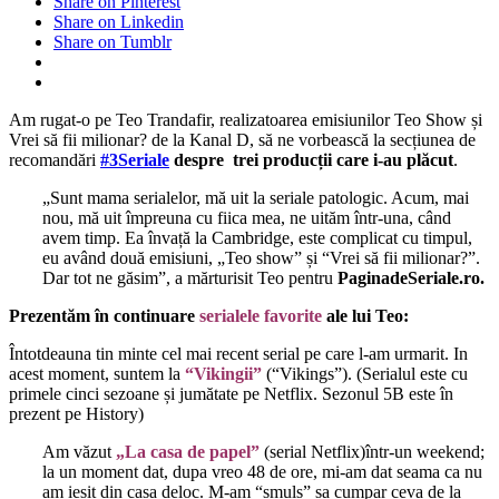
Share on Pinterest
Share on Linkedin
Share on Tumblr
Am rugat-o pe Teo Trandafir, realizatoarea emisiunilor Teo Show și
Vrei să fii milionar? de la Kanal D, să ne vorbească la secțiunea de
recomandări
#3Seriale
despre trei producții care i-au plăcut
.
„Sunt mama serialelor, mă uit la seriale patologic. Acum, mai
nou, mă uit împreuna cu fiica mea, ne uităm într-una, când
avem timp. Ea învață la Cambridge, este complicat cu timpul,
eu având două emisiuni, „Teo show” și “Vrei să fii milionar?”.
Dar tot ne găsim”, a mărturisit Teo pentru
PaginadeSeriale.ro.
Prezentăm în continuare
serialele favorite
ale lui Teo:
Întotdeauna tin minte cel mai recent serial pe care l-am urmarit. In
acest moment, suntem la
“Vikingii”
(“Vikings”). (Serialul este cu
primele cinci sezoane și jumătate pe Netflix. Sezonul 5B este în
prezent pe History)
Am văzut
„La casa de papel”
(serial Netflix)într-un weekend;
la un moment dat, dupa vreo 48 de ore, mi-am dat seama ca nu
am iesit din casa deloc. M-am “smuls” sa cumpar ceva de la