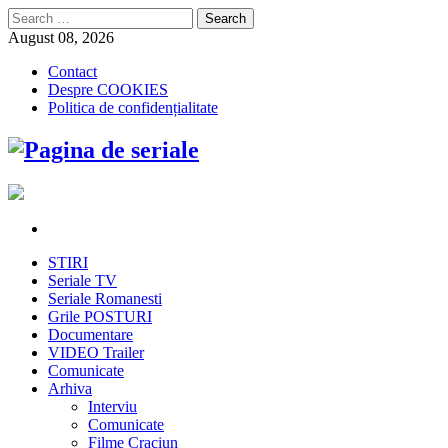
Search
for:
August 08, 2026
Contact
Despre COOKIES
Politica de confidențialitate
STIRI
Seriale TV
Seriale Romanesti
Grile POSTURI
Documentare
VIDEO Trailer
Comunicate
Arhiva
Interviu
Comunicate
Filme Craciun