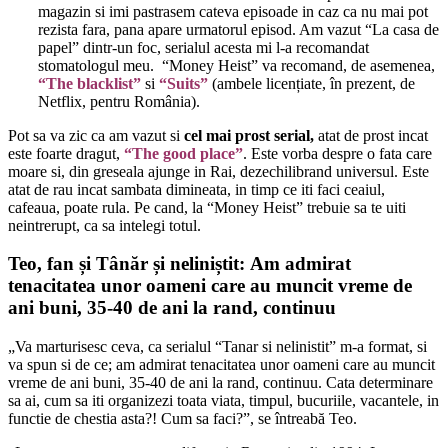
magazin si imi pastrasem cateva episoade in caz ca nu mai pot
rezista fara, pana apare urmatorul episod. Am vazut “La casa de
papel” dintr-un foc, serialul acesta mi l-a recomandat
stomatologul meu. “Money Heist” va recomand, de asemenea,
“The blacklist”
si
“Suits”
(ambele licențiate, în prezent, de
Netflix, pentru România)
.
Pot sa va zic ca am vazut si
cel mai prost serial,
atat de prost incat
este foarte dragut,
“The good place”
. Este vorba despre o fata care
moare si, din greseala ajunge in Rai, dezechilibrand universul. Este
atat de rau incat sambata dimineata, in timp ce iti faci ceaiul,
cafeaua, poate rula. Pe cand, la “Money Heist” trebuie sa te uiti
neintrerupt, ca sa intelegi totul.
Teo, fan și Tânăr și neliniștit: Am admirat
tenacitatea unor oameni care au muncit vreme de
ani buni, 35-40 de ani la rand, continuu
„Va marturisesc ceva, ca serialul “Tanar si nelinistit” m-a format, si
va spun si de ce; am admirat tenacitatea unor oameni care au muncit
vreme de ani buni, 35-40 de ani la rand, continuu. Cata determinare
sa ai, cum sa iti organizezi toata viata, timpul, bucuriile, vacantele, in
functie de chestia asta?! Cum sa faci?”, se întreabă Teo.