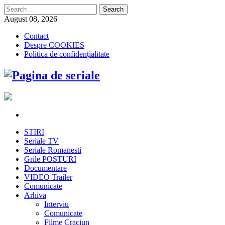
Search
for:
August 08, 2026
Contact
Despre COOKIES
Politica de confidențialitate
STIRI
Seriale TV
Seriale Romanesti
Grile POSTURI
Documentare
VIDEO Trailer
Comunicate
Arhiva
Interviu
Comunicate
Filme Craciun