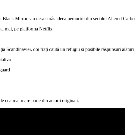
din Black Mirror sau ne-a surâs ideea nemuririi din serialul Altered Carbo
una mai, pe platforma Netflix:
Scandinaviei, doi frați caută un refugiu și posibile răspunsuri alături de
talivo
gaard
de cea mai mare parte din actorii originali.