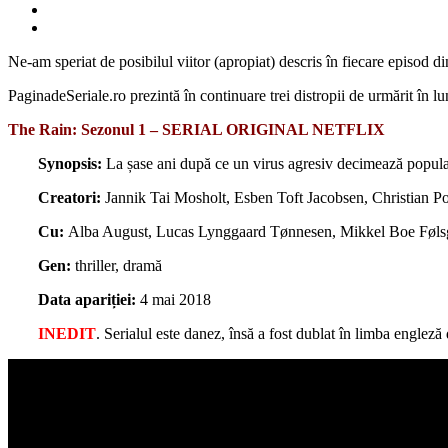
Ne-am speriat de posibilul viitor (apropiat) descris în fiecare episod 
PaginadeSeriale.ro prezintă în continuare trei distropii de urmărit în l
The Rain: Sezonul 1 – SERIAL ORIGINAL NETFLIX
Synopsis:
La șase ani după ce un virus agresiv decimează populația 
Creatori:
Jannik Tai Mosholt, Esben Toft Jacobsen, Christian Po
Cu:
Alba August, Lucas Lynggaard Tønnesen, Mikkel Boe Føls
Gen:
thriller, dramă
Data apariției:
4 mai 2018
INEDIT
. Serialul este danez, însă a fost dublat în limba engleză 