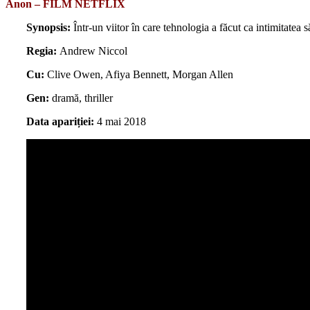
Anon – FILM NETFLIX
Synopsis:
Într-un viitor în care tehnologia a făcut ca intimitatea s
Regia:
Andrew Niccol
Cu:
Clive Owen, Afiya Bennett, Morgan Allen
Gen:
dramă, thriller
Data apariției:
4 mai 2018