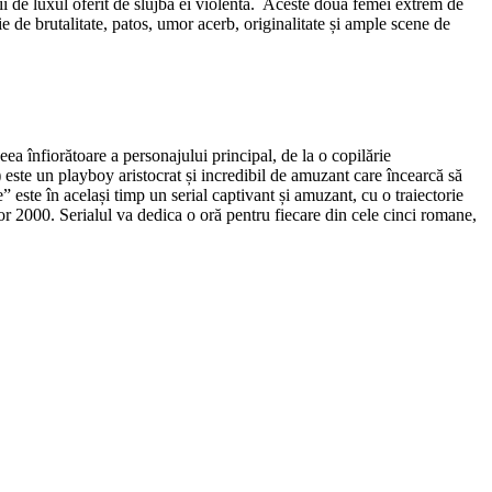
nții de luxul oferit de slujba ei violentă. Aceste două femei extrem de
ție de brutalitate, patos, umor acerb, originalitate și ample scene de
a înfiorătoare a personajului principal, de la o copilărie
este un playboy aristocrat și incredibil de amuzant care încearcă să
ste în același timp un serial captivant și amuzant, cu o traiectorie
or 2000. Serialul va dedica o oră pentru fiecare din cele cinci romane,