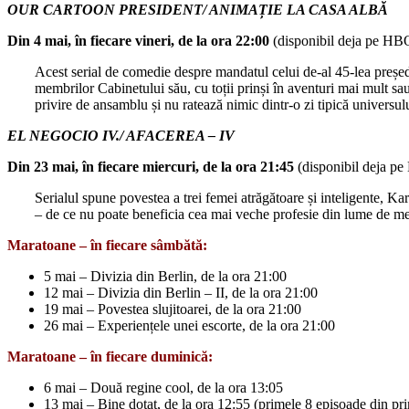
OUR CARTOON PRESIDENT/ ANIMAȚIE LA CASA ALBĂ
Din 4 mai, în fiecare vineri, de la ora 22:00
(disponibil deja pe H
Acest serial de comedie despre mandatul celui de-al 45-lea președi
membrilor Cabinetului său, cu toții prinși în aventuri mai mult sa
privire de ansamblu și nu ratează nimic dintr-o zi tipică universu
EL NEGOCIO IV./ AFACEREA – IV
Din 23 mai, în fiecare miercuri, de la ora 21:45
(disponibil deja 
Serialul spune povestea a trei femei atrăgătoare și inteligente, K
– de ce nu poate beneficia cea mai veche profesie din lume de m
Maratoane – în fiecare sâmbătă:
5 mai – Divizia din Berlin, de la ora 21:00
12 mai – Divizia din Berlin – II, de la ora 21:00
19 mai – Povestea slujitoarei, de la ora 21:00
26 mai – Experiențele unei escorte, de la ora 21:00
Maratoane – în fiecare duminică:
6 mai – Două regine cool, de la ora 13:05
13 mai – Bine dotat, de la ora 12:55 (primele 8 episoade din pr