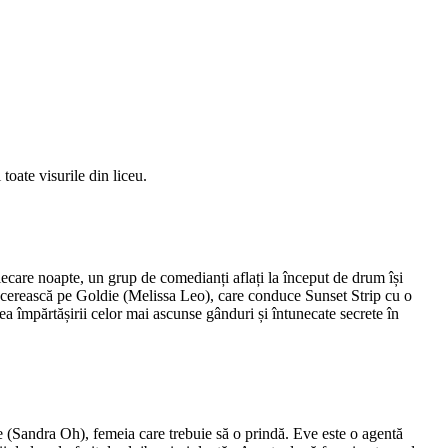
toate visurile din liceu.
ecare noapte, un grup de comedianți aflați la început de drum își
o cucerească pe Goldie (Melissa Leo), care conduce Sunset Strip cu o
ea împărtășirii celor mai ascunse gânduri și întunecate secrete în
ve (Sandra Oh), femeia care trebuie să o prindă. Eve este o agentă