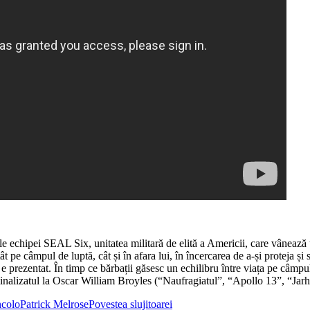
e echipei SEAL Six, unitatea militară de elită a Americii, care vânează un
atât pe câmpul de luptă, cât și în afara lui, în încercarea de a-și proteja 
 prezentat. În timp ce bărbații găsesc un echilibru între viața pe câmpul
ominalizatul la Oscar William Broyles (“Naufragiatul”, “Apollo 13”, “Jarh
ncolo
Patrick Melrose
Povestea slujitoarei