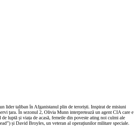
 lider taliban în Afganistanul plin de teroriști. Inspirat de misiuni
și servi țara. În sezonul 2, Olivia Munn interpretează un agent CIA care e
 de luptă și viața de acasă, femeile din poveste ating noi culmi ale
ead”) și David Broyles, un veteran al operațiunilor militare speciale.