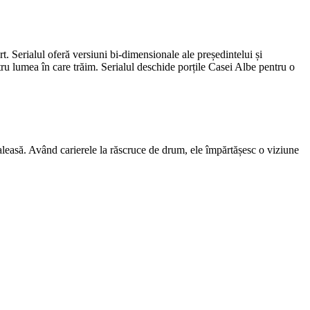
. Serialul oferă versiuni bi-dimensionale ale președintelui și
tru lumea în care trăim. Serialul deschide porțile Casei Albe pentru o
 aleasă. Având carierele la răscruce de drum, ele împărtășesc o viziune