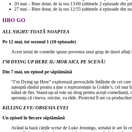
20 mai – Bine dotat, de la ora 13:00 (ultimele 2 episoade din p
27 mai – Bine dotat, de la ora 12:55 (ultimele 4 episoade din s
HBO GO
ALL NIGHT/ TOATĂ NOAPTEA
Pe 12 mai, tot sezonul 1 (10 episoade)
Acest serial de comedie spune povestea unui grup de tineri aflați la
I’M DYING UP HERE II./ MOR AICI, PE SCENĂ!
Din 7 mai, un episod pe săptămână
“I’m Dying up Here” explorează provocările întâlnite de cei care v
așteaptă rândul pentru a ține o reprezentație la Goldie’s, cel mai
mână de fier. Stand-up-ul este un drog pentru acești comedianți, ca
speranța că cineva, oricine, va râde. Proiectul îl are ca producăto
KILLING EVE/ OBSESIA EVEI
Un episod în fiecare săptămână
Având la bază cărțile scrise de Luke Jennings, serialul le are în 