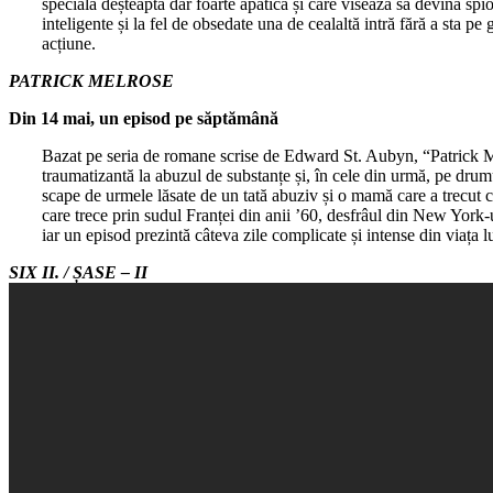
specială deșteaptă dar foarte apatică și care visează să devină spio
inteligente și la fel de obsedate una de cealaltă intră fără a sta pe
acțiune.
PATRICK MELROSE
Din 14 mai, un episod pe săptămână
Bazat pe seria de romane scrise de Edward St. Aubyn, “Patrick Melr
traumatizantă la abuzul de substanțe și, în cele din urmă, pe drum
scape de urmele lăsate de un tată abuziv și o mamă care a trecut 
care trece prin sudul Franței din anii ’60, desfrâul din New York-
iar un episod prezintă câteva zile complicate și intense din viața lu
SIX II. / ȘASE – II