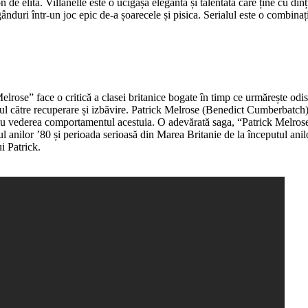
n de elită. Villanelle este o ucigașă elegantă și talentată care ține cu di
 gânduri într-un joc epic de-a șoarecele și pisica. Serialul este o combina
ose” face o critică a clasei britanice bogate în timp ce urmărește odisee
ul către recuperare și izbăvire. Patrick Melrose (Benedict Cumberbatch) 
cu vederea comportamentul acestuia. O adevărată saga, “Patrick Melrose” e
ul anilor ’80 și perioada serioasă din Marea Britanie de la începutul anil
i Patrick.