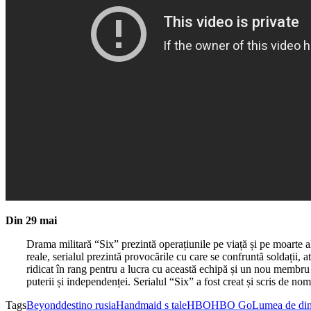
Din 29 mai
Drama militară “Six” prezintă operațiunile pe viață și pe moarte al
reale, serialul prezintă provocările cu care se confruntă soldații, 
ridicat în rang pentru a lucra cu această echipă și un nou membru e
puterii și independenței. Serialul “Six” a fost creat și scris de n
Tags
Beyond
destino rusia
Handmaid s tale
HBO
HBO Go
Lumea de di