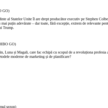
BO GO)
nte al Statelor Unite îl are drept producător executiv pe Stephen Colbert
u mai puțin adevărate – dar toate, fără excepție, extrem de relevante pen
lui Trump.
pe HBO GO)
arin, Luna și Magali, care fac echipă cu scopul de a revoluționa profesia
etodele moderne de marketing și de planificare?
imul sezon)