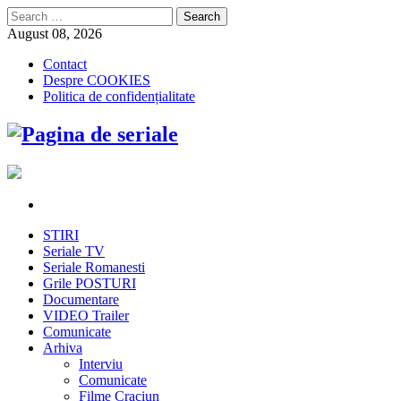
Search
for:
August 08, 2026
Contact
Despre COOKIES
Politica de confidențialitate
STIRI
Seriale TV
Seriale Romanesti
Grile POSTURI
Documentare
VIDEO Trailer
Comunicate
Arhiva
Interviu
Comunicate
Filme Craciun