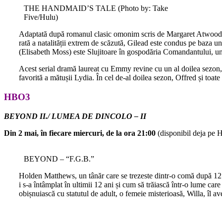
THE HANDMAID’S TALE (Photo by: Take
Five/Hulu)
Adaptată după romanul clasic omonim scris de Margaret Atwood, seri
rată a natalității extrem de scăzută, Gilead este condus pe baza un
(Elisabeth Moss) este Slujitoare în gospodăria Comandantului, und
Acest serial dramă laureat cu Emmy revine cu un al doilea sezon, a
favorită a mătușii Lydia. În cel de-al doilea sezon, Offred și toate
HBO3
BEYOND II./ LUMEA DE DINCOLO – II
Din 2 mai, în fiecare miercuri, de la ora 21:00
(disponibil deja p
BEYOND – “F.G.B.”
Holden Matthews, un tânăr care se trezeste dintr-o comă după 12 an
i s-a întâmplat în ultimii 12 ani și cum să trăiască într-o lume ca
obișnuiască cu statutul de adult, o femeie misterioasă, Willa, îl av