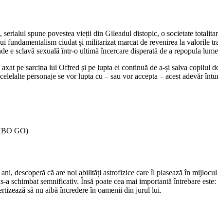
alul spune povestea vieții din Gileadul distopic, o societate totalitară
ui fundamentalism ciudat și militarizat marcat de revenirea la valorile tr
e e sclavă sexuală într-o ultimă încercare disperată de a repopula lume
xat pe sarcina lui Offred și pe lupta ei continuă de a-și salva copilul de
 celelalte personaje se vor lupta cu – sau vor accepta – acest adevăr întu
e HBO GO)
i, descoperă că are noi abilități astrofizice care îl plasează în mijloc
re s-a schimbat semnificativ. Însă poate cea mai importantă întrebare este:
ertizează să nu aibă încredere în oamenii din jurul lui.