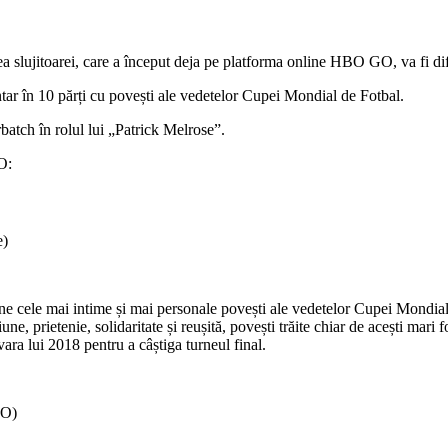
slujitoarei, care a început deja pe platforma online HBO GO, va fi di
în 10 părți cu povești ale vedetelor Cupei Mondial de Fotbal.
atch în rolul lui „Patrick Melrose”.
O:
e)
ele mai intime și mai personale povești ale vedetelor Cupei Mondial
prietenie, solidaritate și reușită, povești trăite chiar de acești mari fot
vara lui 2018 pentru a câștiga turneul final.
GO)