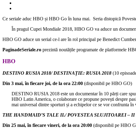
Ce seriale aduc HBO și HBO Go în luna mai. Seria distopică Povestea 
În pragul Cupei Mondiale 2018, HBO GO va aduce un documentar 
HBO GO aduce un serial ce-l are în rol principal pe Benedict Cumberb
PaginadeSeriale.ro
prezintă noutățile programate de platformele HB
HBO
DESTINO RUSIA 2018/ DESTINAȚIE: RUSIA 2018
(10 episoad
Din 3 mai, în fiecare joi, de la ora 22:00
(disponibil pe HBO GO)
DESTINO RUSIA 2018 este un documentar în 10 părți care spune c
HBO Latin America, o colaborare ce propune povești despre pasiune, 
mai universal dintre sporturi și a echipelor ce se vor confrunta în 
THE HANDMAID’S TALE II./ POVESTEA SLUJITOAREI – II
Din 25 mai, în fiecare vineri, de la ora 20:00
(disponibil pe HBO 