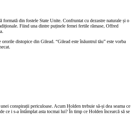
 formată din fostele State Unite. Confruntat cu dezastre naturale și o
adiționale. Fiind una dintre puținele femei fertile rămase, Offred
a.
 ororile distopice din Gilead. “Gilead este înăuntrul tău” este vorba
necat.
ul unei conspirații periculoase. Acum Holden trebuie să-și dea seama ce
 de ce i s-a întâmplat asta tocmai lui? În timp ce Holden încearcă să se