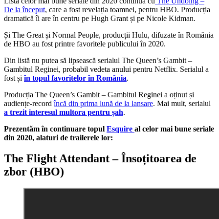
Lista celor mai bune seriale din 2020 continuă cu
The Undoing –
De la început
, care a fost revelația toamnei, pentru HBO. Producția
dramatică îi are în centru pe Hugh Grant și pe Nicole Kidman.
Și The Great și Normal People, producții Hulu, difuzate în România
de HBO au fost printre favoritele publicului în 2020.
Din listă nu putea să lipsească serialul The Queen’s Gambit –
Gambitul Reginei, probabil vedeta anului pentru Netflix. Serialul a
fost și
în topul favoritelor în România
.
Producția The Queen’s Gambit – Gambitul Reginei a oținut și
audiențe-record
încă din prima lună de la lansare
. Mai mult, serialul
a trezit interesul multora pentru șah
.
Prezentăm în continuare topul
Esquire
al celor mai bune seriale
din 2020, alaturi de trailerele lor:
The Flight Attendant – Însoțitoarea de
zbor (HBO)