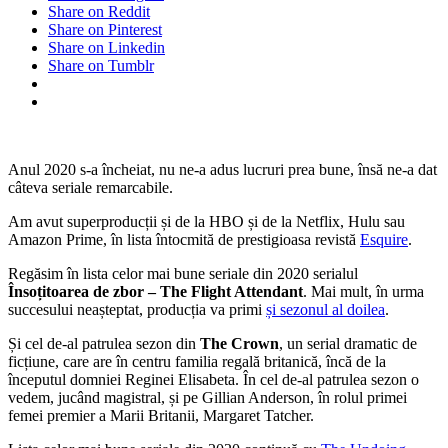
Share on Reddit
Share on Pinterest
Share on Linkedin
Share on Tumblr
Anul 2020 s-a încheiat, nu ne-a adus lucruri prea bune, însă ne-a dat
câteva seriale remarcabile.
Am avut superproducții și de la HBO și de la Netflix, Hulu sau
Amazon Prime, în lista întocmită de prestigioasa revistă
Esquire
.
Regăsim în lista celor mai bune seriale din 2020 serialul
Însoțitoarea de zbor – The Flight Attendant
. Mai mult, în urma
succesului neașteptat, producția va primi
și sezonul al doilea
.
Și cel de-al patrulea sezon din
The Crown
, un serial dramatic de
ficțiune, care are în centru familia regală britanică, încă de la
începutul domniei Reginei Elisabeta. În cel de-al patrulea sezon o
vedem, jucând magistral, și pe Gillian Anderson, în rolul primei
femei premier a Marii Britanii, Margaret Tatcher.