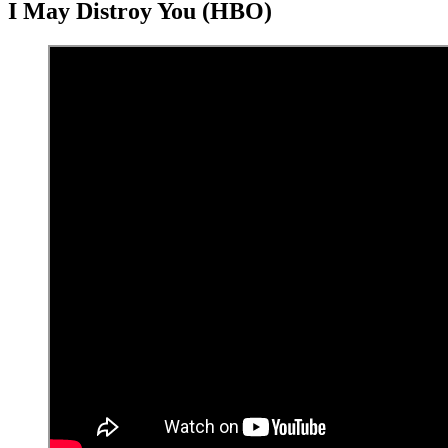
I May Distroy You (HBO)