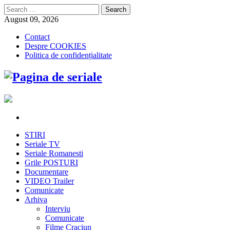
Search
for:
August 09, 2026
Contact
Despre COOKIES
Politica de confidențialitate
STIRI
Seriale TV
Seriale Romanesti
Grile POSTURI
Documentare
VIDEO Trailer
Comunicate
Arhiva
Interviu
Comunicate
Filme Craciun