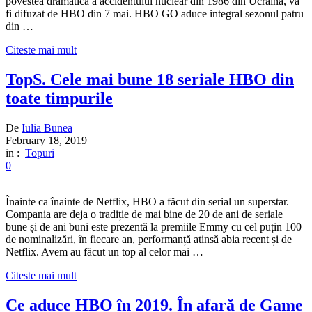
povestea dramatică a accidentului nuclear din 1986 din Ucraina, va
fi difuzat de HBO din 7 mai. HBO GO aduce integral sezonul patru
din …
Citeste mai mult
TopS. Cele mai bune 18 seriale HBO din
toate timpurile
De
Iulia Bunea
February 18, 2019
in :
Topuri
0
Înainte ca înainte de Netflix, HBO a făcut din serial un superstar.
Compania are deja o tradiție de mai bine de 20 de ani de seriale
bune și de ani buni este prezentă la premiile Emmy cu cel puțin 100
de nominalizări, în fiecare an, performanță atinsă abia recent și de
Netflix. Avem au făcut un top al celor mai …
Citeste mai mult
Ce aduce HBO în 2019. În afară de Game