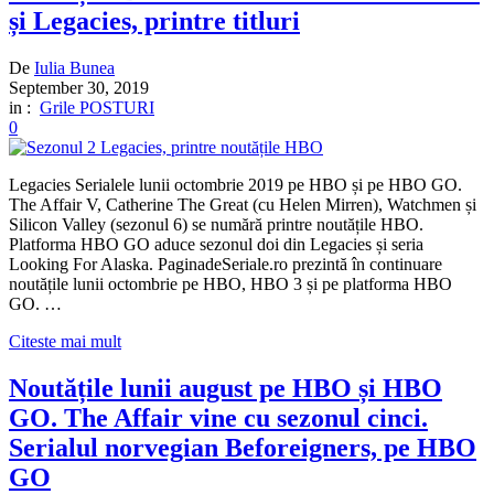
și Legacies, printre titluri
De
Iulia Bunea
September 30, 2019
in :
Grile POSTURI
0
Legacies Serialele lunii octombrie 2019 pe HBO și pe HBO GO.
The Affair V, Catherine The Great (cu Helen Mirren), Watchmen și
Silicon Valley (sezonul 6) se numără printre noutățile HBO.
Platforma HBO GO aduce sezonul doi din Legacies și seria
Looking For Alaska. PaginadeSeriale.ro prezintă în continuare
noutățile lunii octombrie pe HBO, HBO 3 și pe platforma HBO
GO. …
Citeste mai mult
Noutățile lunii august pe HBO și HBO
GO. The Affair vine cu sezonul cinci.
Serialul norvegian Beforeigners, pe HBO
GO