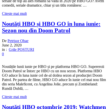
seriale de top au ales românii să vadă în 2020 pe HBO GO? Avem
comedii, seriale dramatice, chiar și un titlu românesc …
Citeste mai mult
Noutăți HBO și HBO GO în luna iunie:
Sezon nou din Doom Patrol
De
Petrisor Obae
June 2, 2020
in :
Grile POSTURI
0
Noutățile lunii iunie pe HBO și pe platforma HBO GO. Supereroii
Doom Patrol se întorc pe HBO cu un nou sezon. Platforma HBO
GO aduce în luna iunie cel de-al doilea sezon al producției Doom
Patrol. Pe partea de filme, HBO GO aduce în iunie cel mai nou film
din seria Maleficent, cu Angelina Jolie, precum și Zombieland:
Rundă Dublă, …
Citeste mai mult
Noutăți HBO octombrie 2019: Watchmen