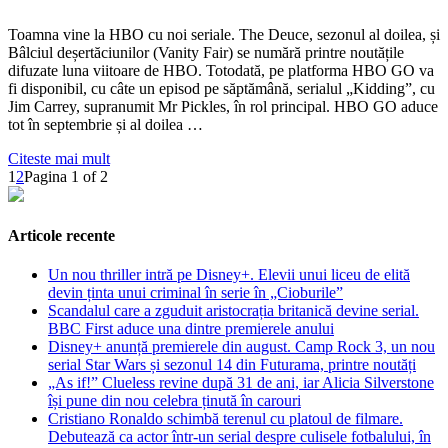
Toamna vine la HBO cu noi seriale. The Deuce, sezonul al doilea, și
Bâlciul deșertăciunilor (Vanity Fair) se numără printre noutățile
difuzate luna viitoare de HBO. Totodată, pe platforma HBO GO va
fi disponibil, cu câte un episod pe săptămână, serialul „Kidding”, cu
Jim Carrey, supranumit Mr Pickles, în rol principal. HBO GO aduce
tot în septembrie și al doilea …
Citeste mai mult
1
2
Pagina 1 of 2
Articole recente
Un nou thriller intră pe Disney+. Elevii unui liceu de elită
devin ținta unui criminal în serie în „Cioburile”
Scandalul care a zguduit aristocrația britanică devine serial.
BBC First aduce una dintre premierele anului
Disney+ anunță premierele din august. Camp Rock 3, un nou
serial Star Wars și sezonul 14 din Futurama, printre noutăți
„As if!” Clueless revine după 31 de ani, iar Alicia Silverstone
își pune din nou celebra ținută în carouri
Cristiano Ronaldo schimbă terenul cu platoul de filmare.
Debutează ca actor într-un serial despre culisele fotbalului, în