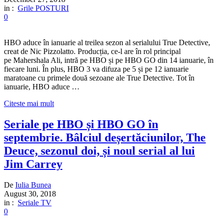
in :
Grile POSTURI
0
HBO aduce în ianuarie al treilea sezon al serialului True Detective,
creat de Nic Pizzolatto. Producția, ce-l are în rol principal
pe Mahershala Ali, intră pe HBO și pe HBO GO din 14 ianuarie, în
fiecare luni. În plus, HBO 3 va difuza pe 5 și pe 12 ianuarie
maratoane cu primele două sezoane ale True Detective. Tot în
ianuarie, HBO aduce …
Citeste mai mult
Seriale pe HBO și HBO GO în
septembrie. Bâlciul deșertăciunilor, The
Deuce, sezonul doi, și noul serial al lui
Jim Carrey
De
Iulia Bunea
August 30, 2018
in :
Seriale TV
0