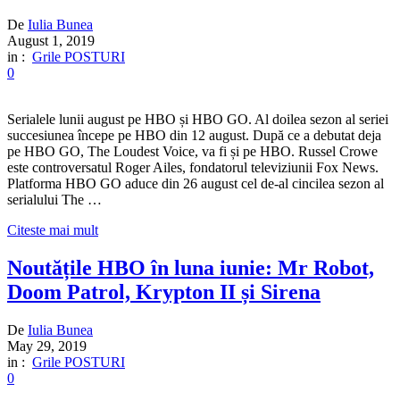
De
Iulia Bunea
August 1, 2019
in :
Grile POSTURI
0
Serialele lunii august pe HBO și HBO GO. Al doilea sezon al seriei
succesiunea începe pe HBO din 12 august. După ce a debutat deja
pe HBO GO, The Loudest Voice, va fi și pe HBO. Russel Crowe
este controversatul Roger Ailes, fondatorul televiziunii Fox News.
Platforma HBO GO aduce din 26 august cel de-al cincilea sezon al
serialului The …
Citeste mai mult
Noutățile HBO în luna iunie: Mr Robot,
Doom Patrol, Krypton II și Sirena
De
Iulia Bunea
May 29, 2019
in :
Grile POSTURI
0