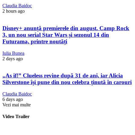
Claudia Baidoc
2 hours ago
Disney+ anunță premierele din august. Camp Rock
3, un nou serial Star Wars și sezonul 14 din
Futurama, printre noutăți
Iulia Bunea
2 days ago
„As if!” Clueless revine după 31 de ani, iar Alicia
Silverstone își pune din nou celebra ținută în carouri
Claudia Baidoc
6 days ago
Vezi mai multe
Video Trailer