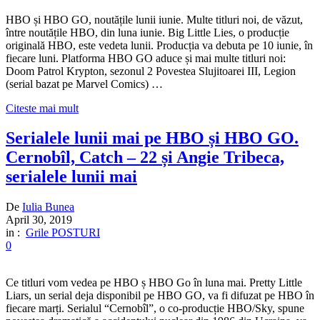
HBO și HBO GO, noutățile lunii iunie. Multe titluri noi, de văzut,
între noutățile HBO, din luna iunie. Big Little Lies, o producție
originală HBO, este vedeta lunii. Producția va debuta pe 10 iunie, în
fiecare luni. Platforma HBO GO aduce și mai multe titluri noi:
Doom Patrol Krypton, sezonul 2 Povestea Slujitoarei III, Legion
(serial bazat pe Marvel Comics) …
Citeste mai mult
Serialele lunii mai pe HBO și HBO GO.
Cernobîl, Catch – 22 și Angie Tribeca,
serialele lunii mai
De
Iulia Bunea
April 30, 2019
in :
Grile POSTURI
0
Ce titluri vom vedea pe HBO ș HBO Go în luna mai. Pretty Little
Liars, un serial deja disponibil pe HBO GO, va fi difuzat pe HBO în
fiecare marți. Serialul “Cernobîl”, o co-producție HBO/Sky, spune