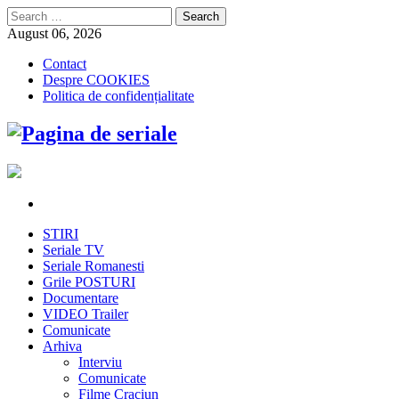
Search
for:
August 06, 2026
Contact
Despre COOKIES
Politica de confidențialitate
STIRI
Seriale TV
Seriale Romanesti
Grile POSTURI
Documentare
VIDEO Trailer
Comunicate
Arhiva
Interviu
Comunicate
Filme Craciun