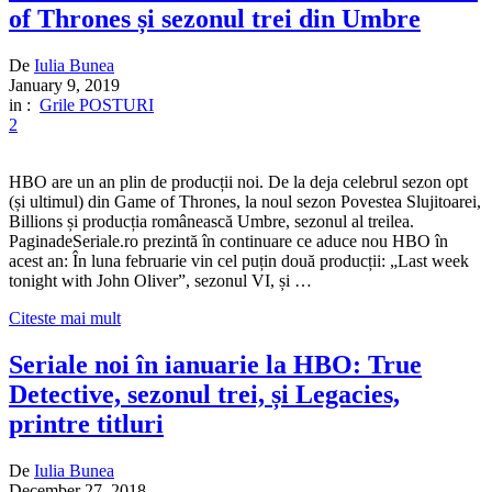
of Thrones și sezonul trei din Umbre
De
Iulia Bunea
January 9, 2019
in :
Grile POSTURI
2
HBO are un an plin de producții noi. De la deja celebrul sezon opt
(și ultimul) din Game of Thrones, la noul sezon Povestea Slujitoarei,
Billions și producția românească Umbre, sezonul al treilea.
PaginadeSeriale.ro prezintă în continuare ce aduce nou HBO în
acest an: În luna februarie vin cel puțin două producții: „Last week
tonight with John Oliver”, sezonul VI, și …
Citeste mai mult
Seriale noi în ianuarie la HBO: True
Detective, sezonul trei, și Legacies,
printre titluri
De
Iulia Bunea
December 27, 2018