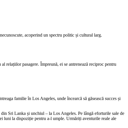
ecunoscute, acoperind un spectru politic și cultural larg.
u al relațiilor pasagere. Împreună, ei se antrenează reciproc pentru
ntreaga familie în Los Angeles, unde încearcă să găsească succes și
din Sri Lanka și unchiul – la Los Angeles. Pe lângă eforturile sale de
i luni la dispoziție pentru a-l umple. Urmăriți aventurile reale ale