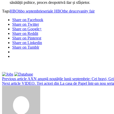
sănătății psihice, proces deopotrivă ilar și sfâșietor.
Tags
HBO
hbo septembrie
seriale HBO
the deuce
vanity fair
Share on Facebook
Share on Twitter
Share on Google+
Share on Reddit
Share on Pinterest
Share on Linkedin
Share on Tumblr
Previous article
AXN anunță noutățile lunii septembrie: Cei bravi, Gr
Next article
VIDEO. Trei actori din La casa de Papel într-un nou serial.