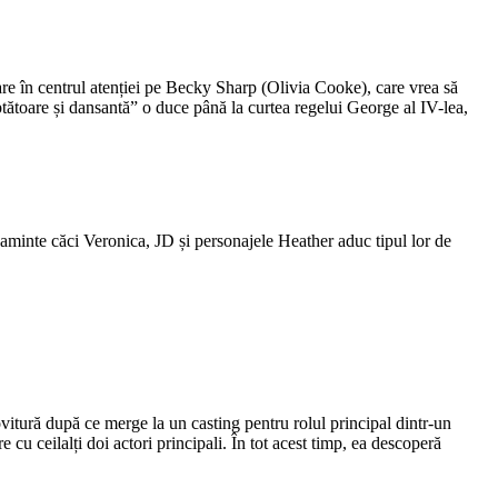
 în centrul atenției pe Becky Sharp (Olivia Cooke), care vrea să
uptătoare și dansantă” o duce până la curtea regelui George al IV-lea,
i aminte căci Veronica, JD și personajele Heather aduc tipul lor de
itură după ce merge la un casting pentru rolul principal dintr-un
cu ceilalți doi actori principali. În tot acest timp, ea descoperă