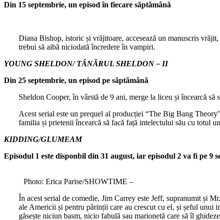
Din 15 septembrie, un episod în fiecare săptămână
Diana Bishop, istoric și vrăjitoare, accesează un manuscris vrăjit
trebui să aibă niciodată încredere în vampiri.
YOUNG SHELDON/ TÂNĂRUL SHELDON – II
Din 25 septembrie, un episod pe săptămână
Sheldon Cooper, în vârstă de 9 ani, merge la liceu și încearcă să se
Acest serial este un prequel al producției “The Big Bang Theory” ș
familia și prietenii încearcă să facă față intelectului său cu totul un
KIDDING/GLUMEAM
Episodul 1 este disponbil din 31 august, iar episodul 2 va fi pe 
Photo: Erica Parise/SHOWTIME –
În acest serial de comedie, Jim Carrey este Jeff, supranumit și Mr
ale Americii și pentru părinții care au crescut cu el, și șeful unui
găsește niciun basm, nicio fabulă sau marionetă care să îl ghideze