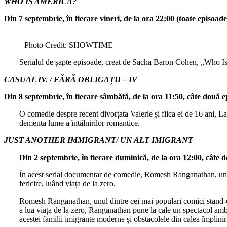
WHO IS AMERICA?
Din 7 septembrie, în fiecare vineri, de la ora 22:00 (toate episoa
Photo Credit: SHOWTIME
Serialul de șapte episoade, creat de Sacha Baron Cohen, „Who Is Am
CASUAL IV. / FĂRĂ OBLIGAȚII – IV
Din 8 septembrie, în fiecare sâmbătă, de la ora 11:50, câte două 
O comedie despre recent divorțata Valerie și fiica ei de 16 ani, La
dementa lume a întâlnirilor romantice.
JUST ANOTHER IMMIGRANT/ UN ALT IMIGRANT
Din 2 septembrie, în fiecare duminică, de la ora 12:00, câte
În acest serial documentar de comedie, Romesh Ranganathan, unul 
fericire, luând viața de la zero.
Romesh Ranganathan, unul dintre cei mai populari comici stand-up 
a lua viața de la zero, Ranganathan pune la cale un spectacol ambiț
acestei familii imigrante moderne și obstacolele din calea împlinir