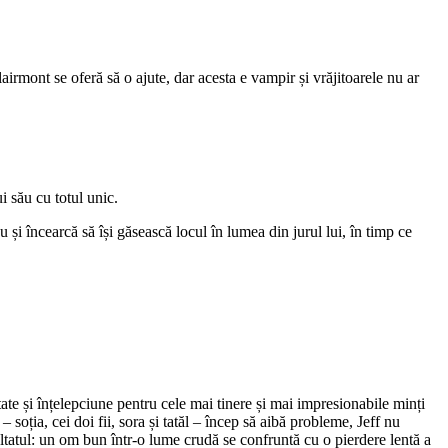
irmont se oferă să o ajute, dar acesta e vampir și vrăjitoarele nu ar
i său cu totul unic.
i încearcă să își găsească locul în lumea din jurul lui, în timp ce
ate și înțelepciune pentru cele mai tinere și mai impresionabile minți
 soția, cei doi fii, sora și tatăl – încep să aibă probleme, Jeff nu
ltatul: un om bun într-o lume crudă se confruntă cu o pierdere lentă a