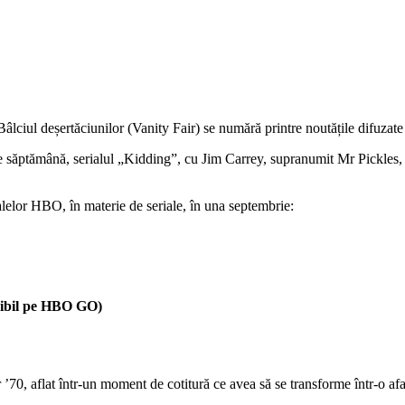
lciul deșertăciunilor (Vanity Fair) se numără printre noutățile difuzat
 săptămână, serialul „Kidding”, cu Jim Carrey, supranumit Mr Pickles, î
alelor HBO, în materie de seriale, în una septembrie:
onibil pe HBO GO)
70, aflat într-un moment de cotitură ce avea să se transforme într-o afa