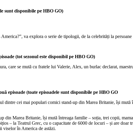
dele sunt disponibile pe HBO GO)
erica?”, va explora o serie de tipologii, de la celebrități la persoane n
episoade (tot sezonul este disponibil pe HBO GO)
ura, care se mută cu fratele lui Valerie, Alex, un burlac declarat, maestr
 două episoade (toate episoadele sunt disponibile pe HBO GO
dintre cei mai populari comici stand-up din Marea Britanie, își mută î
din Marea Britanie, își mută întreaga familie – soția, trei copii, mama 
ios – la Teatrul Grec, cu o capacitate de 6000 de locuri – și are doar tre
ii viselor în America de astăzi.