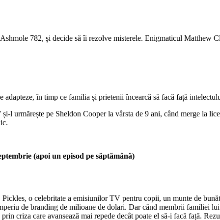
, Ashmole 782, și decide să îi rezolve misterele. Enigmaticul Matthew Cla
 adapteze, în timp ce familia și prietenii încearcă să facă față intelectulu
i-l urmărește pe Sheldon Cooper la vârsta de 9 ani, când merge la liceu ș
ic.
9 septembrie (apoi un episod pe săptămână)
. Pickles, o celebritate a emisiunilor TV pentru copii, un munte de bunăt
 imperiu de branding de milioane de dolari. Dar când membrii familiei lui –
 prin criza care avansează mai repede decât poate el să-i facă față. Rezu