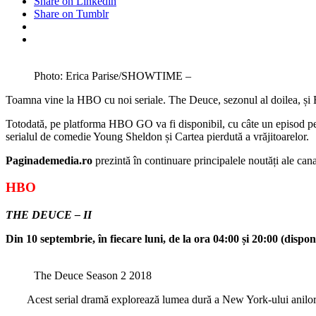
Share on Linkedin
Share on Tumblr
Photo: Erica Parise/SHOWTIME –
Toamna vine la HBO cu noi seriale. The Deuce, sezonul al doilea, și Bâ
Totodată, pe platforma HBO GO va fi disponibil, cu câte un episod pe
serialul de comedie Young Sheldon și Cartea pierdută a vrăjitoarelor.
Paginademedia.ro
prezintă în continuare principalele noutăți ale can
HBO
THE DEUCE – II
Din 10 septembrie, în fiecare luni, de la ora 04:00 și 20:00 (disp
The Deuce Season 2 2018
Acest serial dramă explorează lumea dură a New York-ului anilor ’