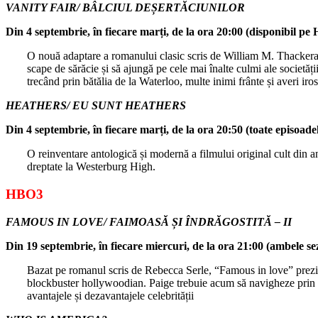
VANITY FAIR/ BÂLCIUL DEȘERTĂCIUNILOR
Din 4 septembrie, în fiecare marți, de la ora 20:00 (disponibil 
O nouă adaptare a romanului clasic scris de William M. Thackera
scape de sărăcie și să ajungă pe cele mai înalte culmi ale societăț
trecând prin bătălia de la Waterloo, multe inimi frânte și averi iros
HEATHERS/ EU SUNT HEATHERS
Din 4 septembrie, în fiecare marți, de la ora 20:50 (toate episoa
O reinventare antologică și modernă a filmului original cult din an
dreptate la Westerburg High.
HBO3
FAMOUS IN LOVE/ FAIMOASĂ ȘI ÎNDRĂGOSTITĂ – II
Din 19 septembrie, în fiecare miercuri, de la ora 21:00 (ambele 
Bazat pe romanul scris de Rebecca Serle, “Famous in love” prezint
blockbuster hollywoodian. Paige trebuie acum să navigheze prin noua
avantajele și dezavantajele celebrității