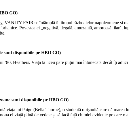
pe HBO GO)
y, VANITY FAIR se întâmplă în timpul războaielor napoleoniene și o are
ii britanice. Povestea ei „negativă, ilegală, amuzantă, amoroasă, ilară, l
ite.
dele sunt disponibile pe HBO GO)
ii ’80, Heathers. Viața la liceu pare puțin mai întunecată decât îți aduc
sezoane sunt disponibile pe HBO GO)
ă viața lui Paige (Bella Thorne), o studentă obișnuită care dă marea lov
 ei viață plină de vedete și să facă față chimiei evidente pe care o are 