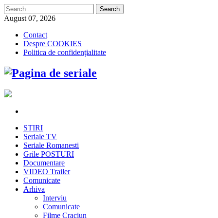
Search
for:
August 07, 2026
Contact
Despre COOKIES
Politica de confidențialitate
STIRI
Seriale TV
Seriale Romanesti
Grile POSTURI
Documentare
VIDEO Trailer
Comunicate
Arhiva
Interviu
Comunicate
Filme Craciun