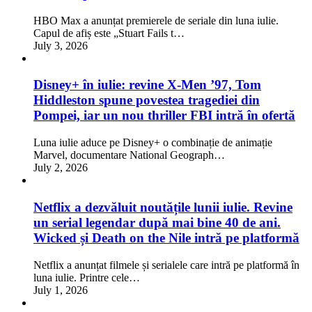
HBO Max a anunțat premierele de seriale din luna iulie.
Capul de afiș este „Stuart Fails t…
July 3, 2026
Disney+ în iulie: revine X-Men ’97, Tom
Hiddleston spune povestea tragediei din
Pompei, iar un nou thriller FBI intră în ofertă
Luna iulie aduce pe Disney+ o combinație de animație
Marvel, documentare National Geograph…
July 2, 2026
Netflix a dezvăluit noutățile lunii iulie. Revine
un serial legendar după mai bine 40 de ani.
Wicked și Death on the Nile intră pe platformă
Netflix a anunțat filmele și serialele care intră pe platformă în
luna iulie. Printre cele…
July 1, 2026