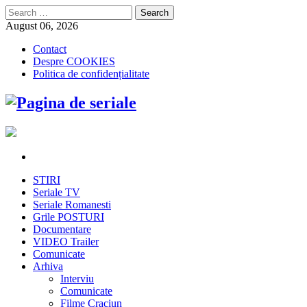
Search
for:
August 06, 2026
Contact
Despre COOKIES
Politica de confidențialitate
STIRI
Seriale TV
Seriale Romanesti
Grile POSTURI
Documentare
VIDEO Trailer
Comunicate
Arhiva
Interviu
Comunicate
Filme Craciun