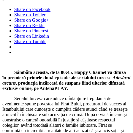
Share on Facebook
Share on Twitter
Share on Google+
Share on Reddit
Share on Pinterest
Share on Linkedin
Share on Tumblr
Sâmbăta aceasta, de la 00:45, Happy Channel va difuza
în premieră primele două episode ale serialului turcesc
Adevărul
ascuns
, producția încărcată de suspans fiind ulterior difuzată
exclusiv online, pe AntenaPLAY.
Serialul turcesc care aduce o înlănțuire trepidantă de
evenimente spune povestea lui Firat Bulut, procurorul de succes al
Istanbulului care cunoaște o cumplită cădere atunci când se trezește
aruncat în închisoare sub acuzația de crimă. După o viață în care-și
construise o carieră onorabilă în justiție și câștigase respectul
colegilor, având totodată alături o familie iubitoare, Firat se
confruntă cu incredibila realitate de a fi acuzat că și-a ucis soția și