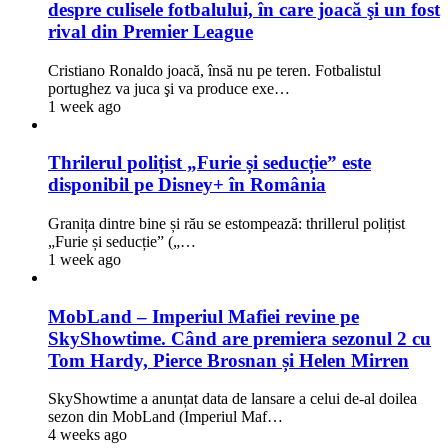
despre culisele fotbalului, în care joacă şi un fost
rival din Premier League
Cristiano Ronaldo joacă, însă nu pe teren. Fotbalistul
portughez va juca şi va produce exe…
1 week ago
Thrilerul polițist „Furie și seducție” este
disponibil pe Disney+ în România
Granița dintre bine și rău se estompează: thrillerul polițist
„Furie și seducție” („…
1 week ago
MobLand – Imperiul Mafiei revine pe
SkyShowtime. Când are premiera sezonul 2 cu
Tom Hardy, Pierce Brosnan și Helen Mirren
SkyShowtime a anunțat data de lansare a celui de-al doilea
sezon din MobLand (Imperiul Maf…
4 weeks ago