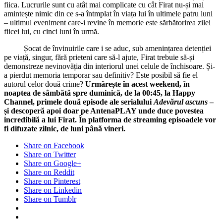
fiica. Lucrurile sunt cu atât mai complicate cu cât Firat nu-și mai
amintește nimic din ce s-a întmplat în viața lui în ultimele patru luni
– ultimul eveniment care-i revine în memorie este sărbătorirea zilei
fiicei lui, cu cinci luni în urmă.
Șocat de învinuirile care i se aduc, sub amenințarea detenției
pe viață, singur, fără prieteni care să-l ajute, Firat trebuie să-și
demonstreze nevinovăția din interiorul unei celule de închisoare. Și-
a pierdut memoria temporar sau definitiv? Este posibil să fie el
autorul celor două crime?
Urmărește în acest weekend, în
noaptea de sâmbătă spre duminică, de la 00:45, la Happy
Channel, primele două episode ale serialului
Adevărul ascuns
–
și descoperă apoi doar pe AntenaPLAY unde duce povestea
incredibilă a lui Firat. În platforma de streaming episoadele vor
fi difuzate zilnic, de luni până vineri.
Share on Facebook
Share on Twitter
Share on Google+
Share on Reddit
Share on Pinterest
Share on Linkedin
Share on Tumblr