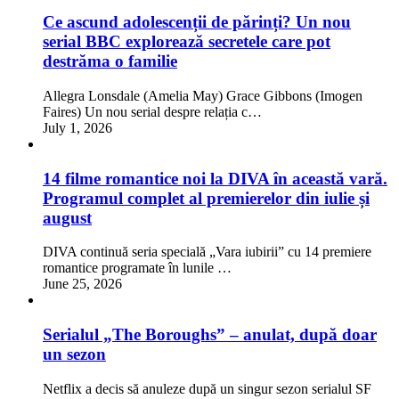
Ce ascund adolescenții de părinți? Un nou
serial BBC explorează secretele care pot
destrăma o familie
Allegra Lonsdale (Amelia May) Grace Gibbons (Imogen
Faires) Un nou serial despre relația c…
July 1, 2026
14 filme romantice noi la DIVA în această vară.
Programul complet al premierelor din iulie și
august
DIVA continuă seria specială „Vara iubirii” cu 14 premiere
romantice programate în lunile …
June 25, 2026
Serialul „The Boroughs” – anulat, după doar
un sezon
Netflix a decis să anuleze după un singur sezon serialul SF