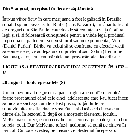
Din 5 august, un episod în fiecare săptămână
Într-un viitor fictiv în care marijuana a fost legalizată în Brazilia,
serialul spune povestea lui Biriba (Luis Navarro), un tânăr traficant
de droguri din São Paulo, care decide să renunțe la viața în afara
legii și să-și folosească cunoștințele pentru a vinde legal produsul,
împreună cu partenerul și investitorul său neexperimentat, Vini
(Daniel Furlan). Biriba va trebui să se confrunte cu efectele vieții
sale anterioare, ce au legătură cu prietenul său, Salim (Henrique
Santana), dar și cu nenumăratele noi provocări ale afacerii sale.
LIGHT AS A FEATHER/ PRIMEJDIA PLUTEȘTE ÎN AER –
II
20 august – toate episoadele (8)
Un joc nevinovat de „ușor ca pana, rigid ca lemnul” se termină
foarte prost atunci când cele cinci adolescente care l-au jucat încep
să moară exact așa cum le-a fost prezis, forțându-le pe
supraviețuitoare afle cine le vrea răul – și dacă acel cineva e una
dintre ele. În sezonul 2, după ce a moștenit blestemul jocului,
McKenna se trezește cu o crisalidă misterioasă pe spate și ar trebui
se reia jocul. Dar McKenna refuză, nedorind să pună pe cineva în
pericol. Cu toate acestea, pe măsură ce blestemul începe să o