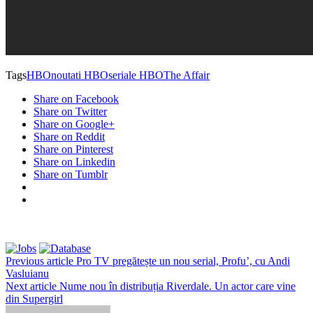
Tags
HBO
noutati HBO
seriale HBO
The Affair
Share on Facebook
Share on Twitter
Share on Google+
Share on Reddit
Share on Pinterest
Share on Linkedin
Share on Tumblr
Previous article
Pro TV pregătește un nou serial, Profu’, cu Andi
Vasluianu
Next article
Nume nou în distribuția Riverdale. Un actor care vine
din Supergirl