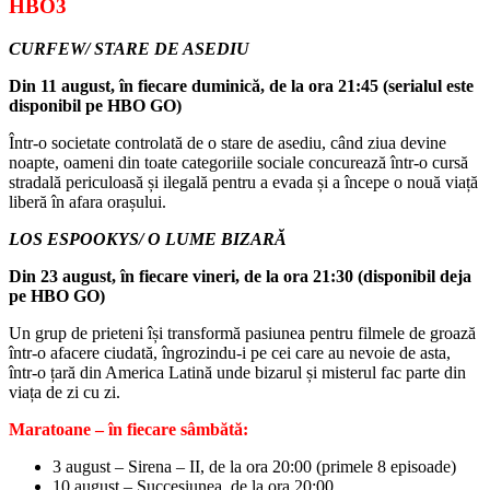
HBO3
CURFEW/ STARE DE ASEDIU
Din 11 august, în fiecare duminică, de la ora 21:45 (serialul este
disponibil pe HBO GO)
Într-o societate controlată de o stare de asediu, când ziua devine
noapte, oameni din toate categoriile sociale concurează într-o cursă
stradală periculoasă și ilegală pentru a evada și a începe o nouă viață
liberă în afara orașului.
LOS ESPOOKYS/ O LUME BIZARĂ
Din 23 august, în fiecare vineri, de la ora 21:30 (disponibil deja
pe HBO GO)
Un grup de prieteni își transformă pasiunea pentru filmele de groază
într-o afacere ciudată, îngrozindu-i pe cei care au nevoie de asta,
într-o țară din America Latină unde bizarul și misterul fac parte din
viața de zi cu zi.
Maratoane – în fiecare sâmbătă:
3 august – Sirena – II, de la ora 20:00 (primele 8 episoade)
10 august – Succesiunea, de la ora 20:00