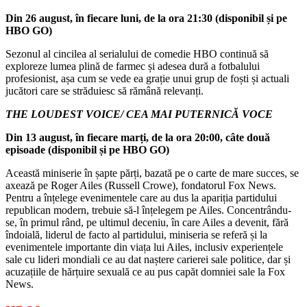
Din 26 august, în fiecare luni, de la ora 21:30 (disponibil și pe
HBO GO)
Sezonul al cincilea al serialului de comedie HBO continuă să
exploreze lumea plină de farmec și adesea dură a fotbalului
profesionist, așa cum se vede ea grație unui grup de foști și actuali
jucători care se străduiesc să rămână relevanți.
THE LOUDEST VOICE/ CEA MAI PUTERNICĂ VOCE
Din 13 august, în fiecare marți, de la ora 20:00, câte două
episoade (disponibil și pe HBO GO)
Această miniserie în șapte părți, bazată pe o carte de mare succes, se
axează pe Roger Ailes (Russell Crowe), fondatorul Fox News.
Pentru a înțelege evenimentele care au dus la apariția partidului
republican modern, trebuie să-l înțelegem pe Ailes. Concentrându-
se, în primul rând, pe ultimul deceniu, în care Ailes a devenit, fără
îndoială, liderul de facto al partidului, miniseria se referă și la
evenimentele importante din viața lui Ailes, inclusiv experiențele
sale cu lideri mondiali ce au dat naștere carierei sale politice, dar și
acuzațiile de hărțuire sexuală ce au pus capăt domniei sale la Fox
News.