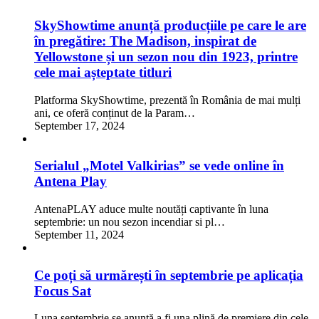
SkyShowtime anunță producțiile pe care le are
în pregătire: The Madison, inspirat de
Yellowstone și un sezon nou din 1923, printre
cele mai așteptate titluri
Platforma SkyShowtime, prezentă în România de mai mulți
ani, ce oferă conținut de la Param…
September 17, 2024
Serialul „Motel Valkirias” se vede online în
Antena Play
AntenaPLAY aduce multe noutăți captivante în luna
septembrie: un nou sezon incendiar si pl…
September 11, 2024
Ce poți să urmărești în septembrie pe aplicația
Focus Sat
Luna septembrie se anunță a fi una plină de premiere din cele