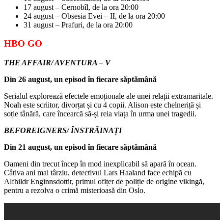
17 august – Cernobîl, de la ora 20:00
24 august – Obsesia Evei – II, de la ora 20:00
31 august – Prafuri, de la ora 20:00
HBO GO
THE AFFAIR/ AVENTURA – V
Din 26 august, un episod în fiecare săptămână
Serialul explorează efectele emoționale ale unei relații extramaritale.
Noah este scriitor, divorțat și cu 4 copii. Alison este chelneriță și
soție tânără, care încearcă să-și reia viața în urma unei tragedii.
BEFOREIGNERS/ ÎNSTRĂINAȚI
Din 21 august, un episod în fiecare săptămână
Oameni din trecut încep în mod inexplicabil să apară în ocean.
Câțiva ani mai târziu, detectivul Lars Haaland face echipă cu
Alfhildr Enginnsdottir, primul ofițer de poliție de origine vikingă,
pentru a rezolva o crimă misterioasă din Oslo.