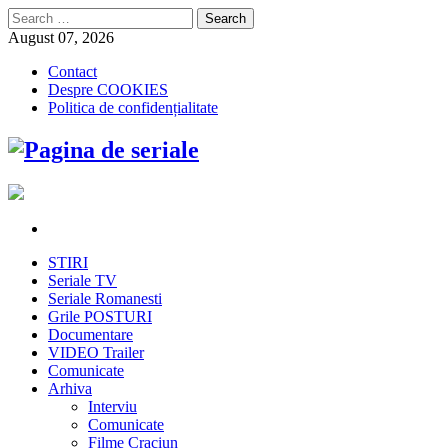
Search
for:
August 07, 2026
Contact
Despre COOKIES
Politica de confidențialitate
STIRI
Seriale TV
Seriale Romanesti
Grile POSTURI
Documentare
VIDEO Trailer
Comunicate
Arhiva
Interviu
Comunicate
Filme Craciun