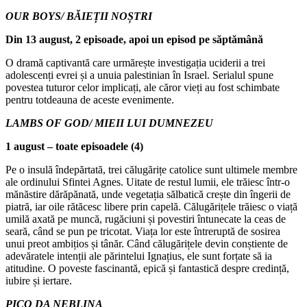
OUR BOYS/ BĂIEȚII NOȘTRI
Din 13 august, 2 episoade, apoi un episod pe săptămână
O dramă captivantă care urmărește investigația uciderii a trei
adolescenți evrei și a unuia palestinian în Israel. Serialul spune
povestea tuturor celor implicați, ale căror vieți au fost schimbate
pentru totdeauna de aceste evenimente.
LAMBS OF GOD/ MIEII LUI DUMNEZEU
1 august – toate episoadele (4)
Pe o insulă îndepărtată, trei călugărițe catolice sunt ultimele membre
ale ordinului Sfintei Agnes. Uitate de restul lumii, ele trăiesc într-o
mănăstire dărăpănată, unde vegetația sălbatică crește din îngerii de
piatră, iar oile rătăcesc libere prin capelă. Călugărițele trăiesc o viață
umilă axată pe muncă, rugăciuni și povestiri întunecate la ceas de
seară, când se pun pe tricotat. Viața lor este întreruptă de sosirea
unui preot ambițios și tânăr. Când călugărițele devin conștiente de
adevăratele intenții ale părintelui Ignațius, ele sunt forțate să ia
atitudine. O poveste fascinantă, epică și fantastică despre credință,
iubire și iertare.
PICO DA NEBLINA