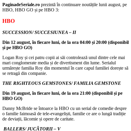
PaginadeSeriale.ro
prezintă în continuare noutățile lunii august, pe
HBO, HBO GO și pe HBO 3:
HBO
SUCCESSION/ SUCCESIUNEA – II
Din 12 august, în fiecare luni, de la ora 04:00 și 20:00 (disponibil
și pe HBO GO)
Logan Roy și cei patru copii ai săi controlează unul dintre cele mai
mari conglomerate media și de divertisment din lume. Serialul
urmărește familia Roy din momentul în care capul familiei dorește să
se retragă din companie.
THE RIGHTEOUS GEMSTONES/ FAMILIA GEMSTONE
Din 19 august, în fiecare luni, de la ora 21:00 (disponibil și pe
HBO GO)
Danny McBride se întoarce la HBO cu un serial de comedie despre
o familie faimoasă de tele-evangeliști, familie ce are o lungă tradiție
de deviații, lăcomie și opere de caritate.
BALLERS/ JUCĂTORII – V