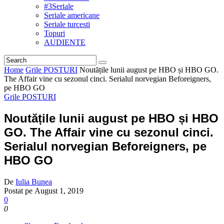
#3Seriale
Seriale americane
Seriale turcesti
Topuri
AUDIENTE
Home
Grile POSTURI
Noutățile lunii august pe HBO și HBO GO.
The Affair vine cu sezonul cinci. Serialul norvegian Beforeigners,
pe HBO GO
Grile POSTURI
Noutățile lunii august pe HBO și HBO
GO. The Affair vine cu sezonul cinci.
Serialul norvegian Beforeigners, pe
HBO GO
De
Iulia Bunea
Postat pe
August 1, 2019
0
0