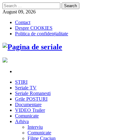
Search
for:
August 09, 2026
Contact
Despre COOKIES
Politica de confidențialitate
STIRI
Seriale TV
Seriale Romanesti
Grile POSTURI
Documentare
VIDEO Trailer
Comunicate
Arhiva
Interviu
Comunicate
Filme Craciun