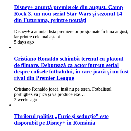
Disney+ anunță premierele din august. Camp
Rock 3, un nou serial Star Wars și sezonul 14
din Futurama, printre noutăți
Disney+ a anunțat lista premierelor programate în luna august,
iar printre cele mai aștept…
5 days ago
Cristiano Ronaldo schimbă terenul cu platoul
de filmare. Debutează ca actor într-un serial
despre culisele fotbalului, în care joacă şi un fost
rival din Premier League
Cristiano Ronaldo joacă, însă nu pe teren. Fotbalistul
portughez va juca şi va produce exe…
2 weeks ago
Thrilerul polițist „Furie și seducție” este
disponibil pe Disney+ în România