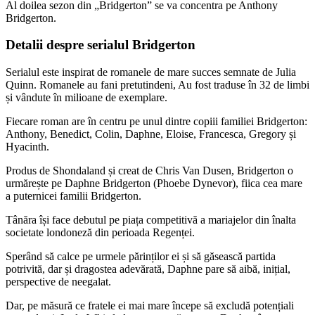
Al doilea sezon din „Bridgerton” se va concentra pe Anthony
Bridgerton.
Detalii despre serialul Bridgerton
Serialul este inspirat de romanele de mare succes semnate de Julia
Quinn. Romanele au fani pretutindeni, Au fost traduse în 32 de limbi
și vândute în milioane de exemplare.
Fiecare roman are în centru pe unul dintre copiii familiei Bridgerton:
Anthony, Benedict, Colin, Daphne, Eloise, Francesca, Gregory și
Hyacinth.
Produs de Shondaland și creat de Chris Van Dusen, Bridgerton o
urmărește pe Daphne Bridgerton (Phoebe Dynevor), fiica cea mare
a puternicei familii Bridgerton.
Tânăra își face debutul pe piața competitivă a mariajelor din înalta
societate londoneză din perioada Regenței.
Sperând să calce pe urmele părinților ei și să găsească partida
potrivită, dar și dragostea adevărată, Daphne pare să aibă, inițial,
perspective de neegalat.
Dar, pe măsură ce fratele ei mai mare începe să excludă potențiali