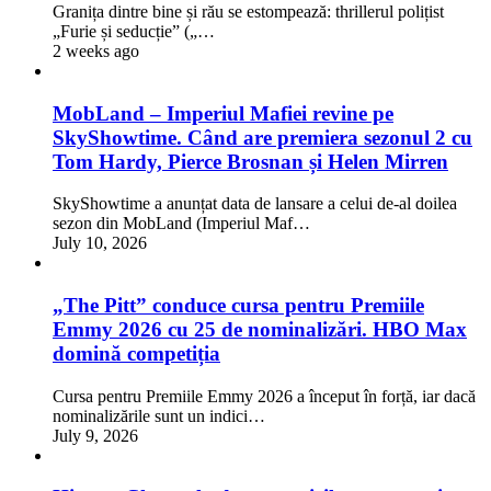
Granița dintre bine și rău se estompează: thrillerul polițist
„Furie și seducție” („…
2 weeks ago
MobLand – Imperiul Mafiei revine pe
SkyShowtime. Când are premiera sezonul 2 cu
Tom Hardy, Pierce Brosnan și Helen Mirren
SkyShowtime a anunțat data de lansare a celui de-al doilea
sezon din MobLand (Imperiul Maf…
July 10, 2026
„The Pitt” conduce cursa pentru Premiile
Emmy 2026 cu 25 de nominalizări. HBO Max
domină competiția
Cursa pentru Premiile Emmy 2026 a început în forță, iar dacă
nominalizările sunt un indici…
July 9, 2026