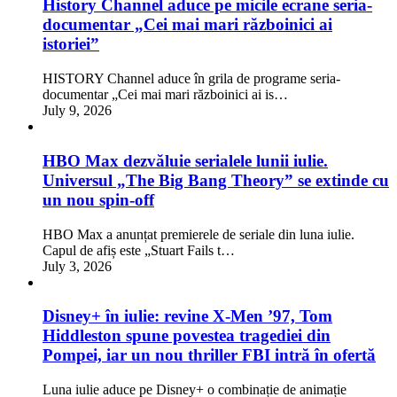
History Channel aduce pe micile ecrane seria-
documentar „Cei mai mari războinici ai
istoriei”
HISTORY Channel aduce în grila de programe seria-
documentar „Cei mai mari războinici ai is…
July 9, 2026
HBO Max dezvăluie serialele lunii iulie.
Universul „The Big Bang Theory” se extinde cu
un nou spin-off
HBO Max a anunțat premierele de seriale din luna iulie.
Capul de afiș este „Stuart Fails t…
July 3, 2026
Disney+ în iulie: revine X-Men ’97, Tom
Hiddleston spune povestea tragediei din
Pompei, iar un nou thriller FBI intră în ofertă
Luna iulie aduce pe Disney+ o combinație de animație