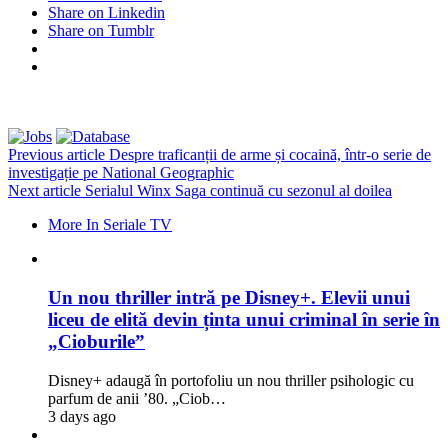
Share on Linkedin
Share on Tumblr
Previous article
Despre traficanții de arme și cocaină, într-o serie de
investigație pe National Geographic
Next article
Serialul Winx Saga continuă cu sezonul al doilea
More In Seriale TV
Un nou thriller intră pe Disney+. Elevii unui
liceu de elită devin ținta unui criminal în serie în
„Cioburile”
Disney+ adaugă în portofoliu un nou thriller psihologic cu
parfum de anii ’80. „Ciob…
3 days ago