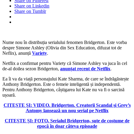
Share on Pinterest
Share on Linkedin
Share on Tumblr
Nume nou în distribuția serialului fenomen Bridgerton. Este vorba
despre Simone Ashley (Olivia din Sex Education, difuzat tot de
Neflix), anunță
Variety
.
Netflix a confirmat pentru Variety că Simone Ashley va juca în cel
de-al doilea sezon Bridgerton,
anunțat recent de Netflix
.
Ea îi va da viață personajului Kate Sharma, de care se îndrăgăstește
Anthony Bridgerton. Este o femeie inteligentă și independentă.
Pentru Anthony Bridgerton, câștigarea lui Kate nu va fi o sarcină
ușoară.
CITEȘTE ȘI: VIDEO. Bridgerton. Creatorii Scandal și Grey’s
Antomy lansează un nou serial pe Netflix
CITEȘTE ȘI: FOTO. Serialul Bridgerton, sute de costume de
epocă în doar câteva episoade