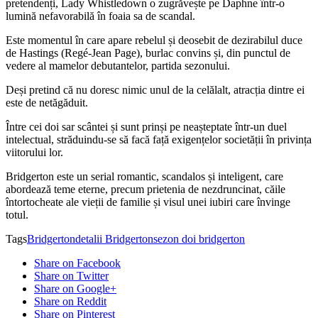
pretendenți, Lady Whistledown o zugrăvește pe Daphne într-o
lumină nefavorabilă în foaia sa de scandal.
Este momentul în care apare rebelul și deosebit de dezirabilul duce
de Hastings (Regé-Jean Page), burlac convins și, din punctul de
vedere al mamelor debutantelor, partida sezonului.
Deși pretind că nu doresc nimic unul de la celălalt, atracția dintre ei
este de netăgăduit.
Între cei doi sar scântei și sunt prinși pe neașteptate într-un duel
intelectual, străduindu-se să facă față exigențelor societății în privința
viitorului lor.
Bridgerton este un serial romantic, scandalos și inteligent, care
abordează teme eterne, precum prietenia de nezdruncinat, căile
întortocheate ale vieții de familie și visul unei iubiri care învinge
totul.
Tags
Bridgerton
detalii Bridgerton
sezon doi bridgerton
Share on Facebook
Share on Twitter
Share on Google+
Share on Reddit
Share on Pinterest