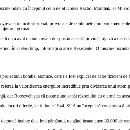
i născute odată cu începutul celui de-al Doilea Război Mondial, iar Mussol
e o grevă a muncitorilor Fiat, provocată de continuele bombardamente ale 
st ajutorul german.
lli nu a avut niciun cuvânt de spus în această privință, așa că a decis s
oferind, în același timp, informații și arme Rezistenței. O mișcare riscant
roiectului bombei atomice, care i-a fost explicat de către fizicieni de f
eferea la valorificarea energiilor incredibile prin divizarea unui atom 
nță, dar Roosevelt știa că poate pune capăt războiului cu o armă ca aceas
lte locuri diferite, iar în iunie 1944, SUA au început să construiască p
 detonată înainte de a lovi pământul, ucigând instantaneu 80.000 de oa