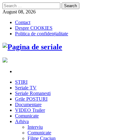
Search
for:
August 08, 2026
Contact
Despre COOKIES
Politica de confidențialitate
STIRI
Seriale TV
Seriale Romanesti
Grile POSTURI
Documentare
VIDEO Trailer
Comunicate
Arhiva
Interviu
Comunicate
Filme Craciun