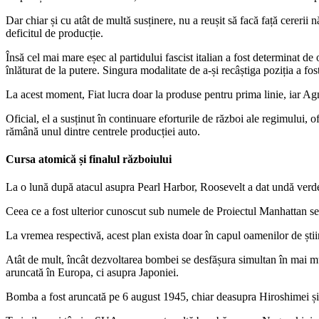
Dar chiar și cu atât de multă susținere, nu a reușit să facă față cereri
deficitul de producție.
Însă cel mai mare eșec al partidului fascist italian a fost determinat d
înlăturat de la putere. Singura modalitate de a-și recâștiga poziția a fo
La acest moment, Fiat lucra doar la produse pentru prima linie, iar Agne
Oficial, el a susținut în continuare eforturile de război ale regimului, 
rămână unul dintre centrele producției auto.
Cursa atomică și finalul războiului
La o lună după atacul asupra Pearl Harbor, Roosevelt a dat undă verde p
Ceea ce a fost ulterior cunoscut sub numele de Proiectul Manhattan se r
La vremea respectivă, acest plan exista doar în capul oamenilor de știi
Atât de mult, încât dezvoltarea bombei se desfășura simultan în mai mu
aruncată în Europa, ci asupra Japoniei.
Bomba a fost aruncată pe 6 august 1945, chiar deasupra Hiroshimei și