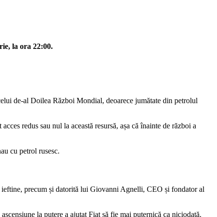
rie, la ora 22:00.
 celui de-al Doilea Război Mondial, deoarece jumătate din petrolul
t acces redus sau nul la această resursă, așa că înainte de război a
nau cu petrol rusesc.
r ieftine, precum și datorită lui Giovanni Agnelli, CEO și fondator al
ascensiune la putere a ajutat Fiat să fie mai puternică ca niciodată.