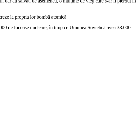
, dar au salvat, de asemenea, o mulțime de vieți care s-ar fi pierdut în
creze la propria lor bombă atomică.
0.000 de focoase nucleare, în timp ce Uniunea Sovietică avea 38.000 –