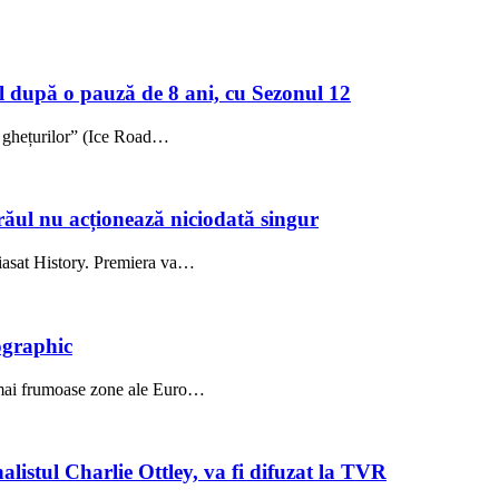
l după o pauză de 8 ani, cu Sezonul 12
i ghețurilor” (Ice Road…
: răul nu acționează niciodată singur
Viasat History. Premiera va…
ographic
e mai frumoase zone ale Euro…
listul Charlie Ottley, va fi difuzat la TVR