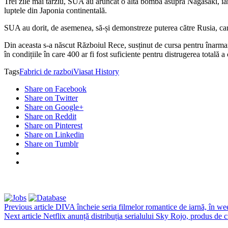
Trei zile mai târziu, SUA au aruncat o altă bombă asupra Nagasaki, iar 
luptele din Japonia continentală.
SUA au dorit, de asemenea, să-și demonstreze puterea către Rusia, care
Din aceasta s-a născut Războiul Rece, susținut de cursa pentru înarma
în condițiile în care 400 ar fi fost suficiente pentru distrugerea totală a c
Tags
Fabrici de razboi
Viasat History
Share on Facebook
Share on Twitter
Share on Google+
Share on Reddit
Share on Pinterest
Share on Linkedin
Share on Tumblr
Previous article
DIVA încheie seria filmelor romantice de iarnă, în w
Next article
Netflix anunță distribuția serialului Sky Rojo, produs de 