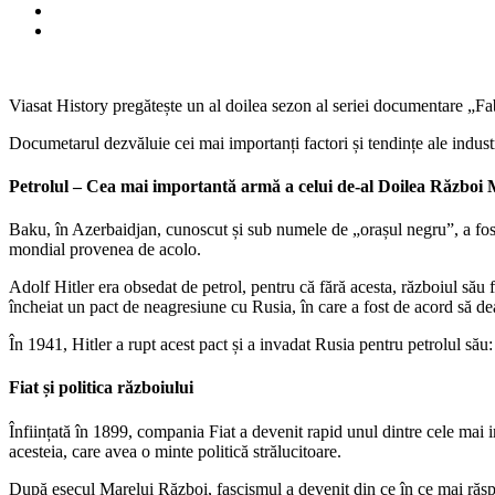
Viasat History pregătește un al doilea sezon al seriei documentare „F
Documetarul dezvăluie cei mai importanți factori și tendințe ale indus
Petrolul – Cea mai importantă armă a celui de-al Doilea Război
Baku, în Azerbaidjan, cunoscut și sub numele de „orașul negru”, a fost
mondial provenea de acolo.
Adolf Hitler era obsedat de petrol, pentru că fără acesta, războiul său 
încheiat un pact de neagresiune cu Rusia, în care a fost de acord să dea
În 1941, Hitler a rupt acest pact și a invadat Rusia pentru petrolul său
Fiat și politica războiului
Înființată în 1899, compania Fiat a devenit rapid unul dintre cele mai i
acesteia, care avea o minte politică strălucitoare.
După eșecul Marelui Război, fascismul a devenit din ce în ce mai răspând