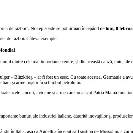
abrici de război”. Noi episoade se pot urmări începând de
luni, 8 februa
triei de război. Câteva exemple:
 Mondial
 unul dintre cele mai importante centre, și din această cauză, ținte, ale
fulger – Blitzkrieg – ar fi fost un eșec. Cu toate acestea, Germania a avu
 bani și arme rușilor în schimbul petrolului.
: toate acele tancuri, avioane și arme care au atacat Patria Mamă funcțio
mportante bunuri ale industriei italiene, datorită inovațiilor și produselo
it în Italia, așa că Agnelli a început să-l susțină pe Mussolini, a cărui 