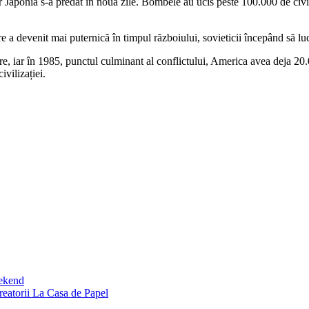
Japonia s-a predat în nouă zile. Bombele au ucis peste 100.000 de civili
 a devenit mai puternică în timpul războiului, sovieticii începând să lu
re, iar în 1985, punctul culminant al conflictului, America avea deja 2
ivilizației.
eekend
creatorii La Casa de Papel