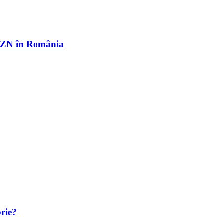
r OZN în România
brie?