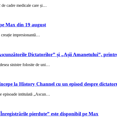
52 de cadre medicale care și…
pe Max din 19 august
creație impresionantă…
cunzătorile Dictatorilor” și „Așii Amanetului”, printre 
esea sinistre folosite de uni…
începe la History Channel cu un episod despre dictator
se episoade intitulată „Ascun…
registrările pierdute” este disponibil pe Max