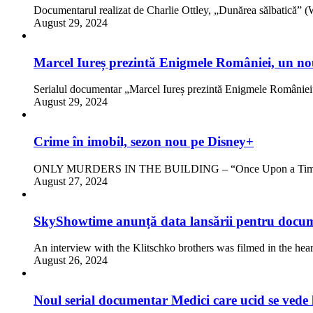
Documentarul realizat de Charlie Ottley, „Dunărea sălbat
August 29, 2024
Marcel Iureș prezintă Enigmele României, un nou
Serialul documentar „Marcel Iureș prezintă Enigmele Românie
August 29, 2024
Crime în imobil, sezon nou pe Disney+
ONLY MURDERS IN THE BUILDING – “Once Upon a Time in
August 27, 2024
SkyShowtime anunță data lansării pentru docum
An interview with the Klitschko brothers was filmed in the hea
August 26, 2024
Noul serial documentar Medici care ucid se vede 