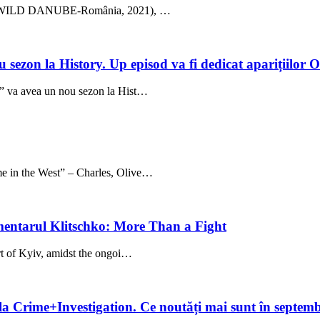
ică” (WILD DANUBE-România, 2021), …
 sezon la History. Up episod va fi dedicat aparițiilo
i” va avea un nou sezon la Hist…
 the West” – Charles, Olive…
entarul Klitschko: More Than a Fight
rt of Kyiv, amidst the ongoi…
la Crime+Investigation. Ce noutăți mai sunt în septem