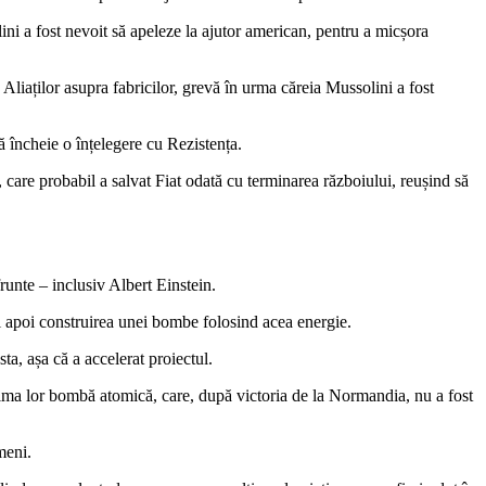
ini a fost nevoit să apeleze la ajutor american, pentru a micșora
Aliaților asupra fabricilor, grevă în urma căreia Mussolini a fost
ă încheie o înțelegere cu Rezistența.
ă, care probabil a salvat Fiat odată cu terminarea războiului, reușind să
runte – inclusiv Albert Einstein.
și apoi construirea unei bombe folosind acea energie.
ta, așa că a accelerat proiectul.
rima lor bombă atomică, care, după victoria de la Normandia, nu a fost
meni.