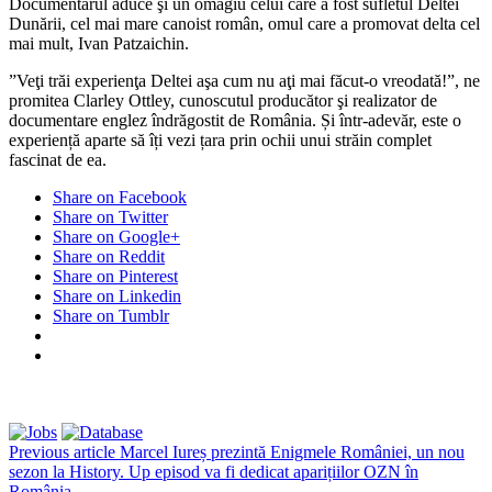
Documentarul aduce şi un omagiu celui care a fost sufletul Deltei
Dunării, cel mai mare canoist român, omul care a promovat delta cel
mai mult, Ivan Patzaichin.
”Veţi trăi experienţa Deltei aşa cum nu aţi mai făcut-o vreodată!”, ne
promitea Clarley Ottley, cunoscutul producător şi realizator de
documentare englez îndrăgostit de România. Și într-adevăr, este o
experiență aparte să îți vezi țara prin ochii unui străin complet
fascinat de ea.
Share on Facebook
Share on Twitter
Share on Google+
Share on Reddit
Share on Pinterest
Share on Linkedin
Share on Tumblr
Previous article
Marcel Iureș prezintă Enigmele României, un nou
sezon la History. Up episod va fi dedicat aparițiilor OZN în
România