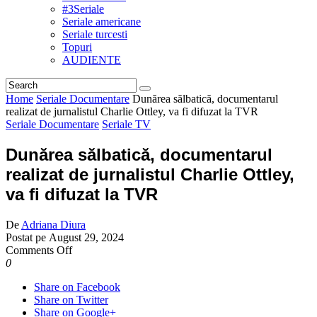
#3Seriale
Seriale americane
Seriale turcesti
Topuri
AUDIENTE
Home
Seriale Documentare
Dunărea sălbatică, documentarul
realizat de jurnalistul Charlie Ottley, va fi difuzat la TVR
Seriale Documentare
Seriale TV
Dunărea sălbatică, documentarul
realizat de jurnalistul Charlie Ottley,
va fi difuzat la TVR
De
Adriana Diura
Postat pe
August 29, 2024
on
Comments Off
Dunărea
0
sălbatică,
Share on Facebook
documentarul
Share on Twitter
realizat
Share on Google+
de