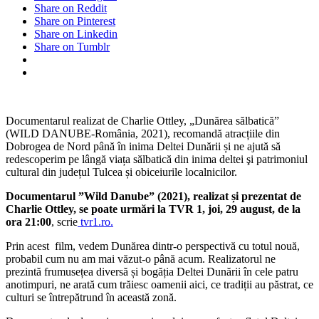
Share on Reddit
jurnalistul
Share on Pinterest
Charlie
Share on Linkedin
Ottley,
Share on Tumblr
va
fi
difuzat
la
TVR
Documentarul realizat de Charlie Ottley, „Dunărea sălbatică”
(WILD DANUBE-România, 2021), recomandă atracțiile din
Dobrogea de Nord până în inima Deltei Dunării și ne ajută să
redescoperim pe lângă viața sălbatică din inima deltei şi patrimoniul
cultural din județul Tulcea și obiceiurile localnicilor.
Documentarul ”Wild Danube” (2021), realizat și prezentat de
Charlie Ottley, se poate urmări la TVR 1, joi, 29 august, de la
ora 21:00
, scrie
tvr1.ro.
Prin acest film, vedem Dunărea dintr-o perspectivă cu totul nouă,
probabil cum nu am mai văzut-o până acum. Realizatorul ne
prezintă frumusețea diversă și bogăția Deltei Dunării în cele patru
anotimpuri, ne arată cum trăiesc oamenii aici, ce tradiții au păstrat, ce
culturi se întrepătrund în această zonă.