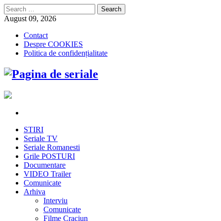
Search
for:
August 09, 2026
Contact
Despre COOKIES
Politica de confidențialitate
STIRI
Seriale TV
Seriale Romanesti
Grile POSTURI
Documentare
VIDEO Trailer
Comunicate
Arhiva
Interviu
Comunicate
Filme Craciun