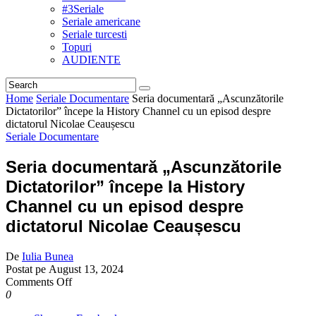
#3Seriale
Seriale americane
Seriale turcesti
Topuri
AUDIENTE
Home
Seriale Documentare
Seria documentară „Ascunzătorile
Dictatorilor” începe la History Channel cu un episod despre
dictatorul Nicolae Ceaușescu
Seriale Documentare
Seria documentară „Ascunzătorile
Dictatorilor” începe la History
Channel cu un episod despre
dictatorul Nicolae Ceaușescu
De
Iulia Bunea
Postat pe
August 13, 2024
on
Comments Off
Seria
0
documentară