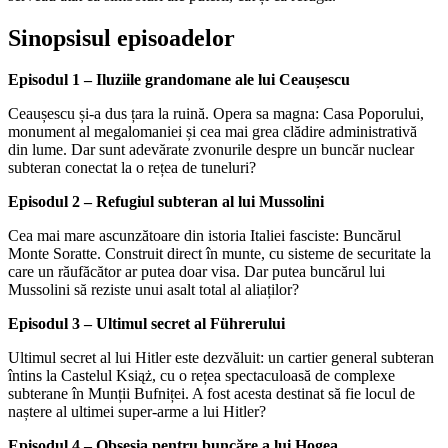
Sinopsisul episoadelor
Episodul 1 – Iluziile grandomane ale lui Ceaușescu
Ceaușescu și-a dus țara la ruină. Opera sa magna: Casa Poporului,
monument al megalomaniei și cea mai grea clădire administrativă
din lume. Dar sunt adevărate zvonurile despre un buncăr nuclear
subteran conectat la o rețea de tuneluri?
Episodul 2 – Refugiul subteran al lui Mussolini
Cea mai mare ascunzătoare din istoria Italiei fasciste: Buncărul
Monte Soratte. Construit direct în munte, cu sisteme de securitate la
care un răufăcător ar putea doar visa. Dar putea buncărul lui
Mussolini să reziste unui asalt total al aliaților?
Episodul 3 – Ultimul secret al Führerului
Ultimul secret al lui Hitler este dezvăluit: un cartier general subteran
întins la Castelul Książ, cu o rețea spectaculoasă de complexe
subterane în Munții Bufniței. A fost acesta destinat să fie locul de
naștere al ultimei super-arme a lui Hitler?
Episodul 4 – Obsesia pentru buncăre a lui Hogea