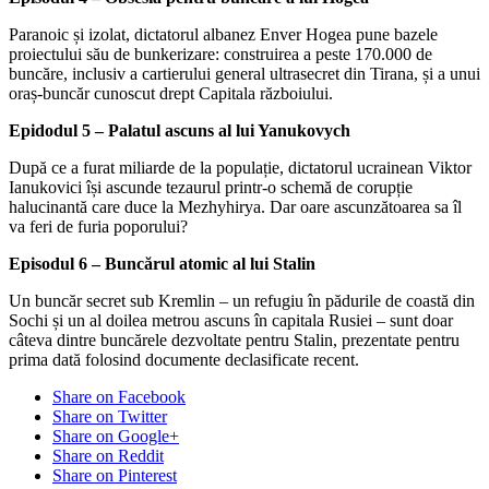
Paranoic și izolat, dictatorul albanez Enver Hogea pune bazele
proiectului său de bunkerizare: construirea a peste 170.000 de
buncăre, inclusiv a cartierului general ultrasecret din Tirana, și a unui
oraș-buncăr cunoscut drept Capitala războiului.
Epidodul 5 – Palatul ascuns al lui Yanukovych
După ce a furat miliarde de la populație, dictatorul ucrainean Viktor
Ianukovici își ascunde tezaurul printr-o schemă de corupție
halucinantă care duce la Mezhyhirya. Dar oare ascunzătoarea sa îl
va feri de furia poporului?
Episodul 6 – Buncărul atomic al lui Stalin
Un buncăr secret sub Kremlin – un refugiu în pădurile de coastă din
Sochi și un al doilea metrou ascuns în capitala Rusiei – sunt doar
câteva dintre buncărele dezvoltate pentru Stalin, prezentate pentru
prima dată folosind documente declasificate recent.
Share on Facebook
Share on Twitter
Share on Google+
Share on Reddit
Share on Pinterest