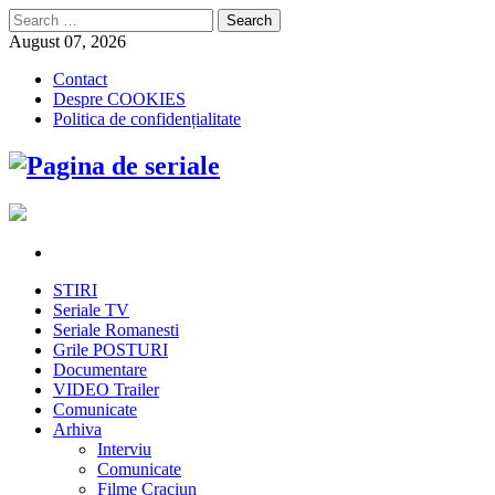
Search
for:
August 07, 2026
Contact
Despre COOKIES
Politica de confidențialitate
STIRI
Seriale TV
Seriale Romanesti
Grile POSTURI
Documentare
VIDEO Trailer
Comunicate
Arhiva
Interviu
Comunicate
Filme Craciun