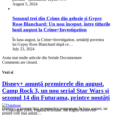
August 5, 2024
Sezonul trei din Crime din gelozie și Gypsy
Rose Blanchard: Un nou început, între titlurile
lunii august la Crime+Investigation
În luna august, la Crime+Investigation, urmăriți povestea
lui Gypsy Rose Blanchard după ce…
July 23, 2024
Arata mai multe articole din Seriale Documentare
Comments are closed.
Vezi si
Disney+ anunță premierele din august.
Camp Rock 3, un nou serial Star Wars și
sezonul 14 din Futurama, printre noutăți
Disney+ a anunțat lista premierelor programate în luna august, iar
© Copyright 2016, PaginaDeSeriale. All Rights Reserved
printre cele mai aștept…