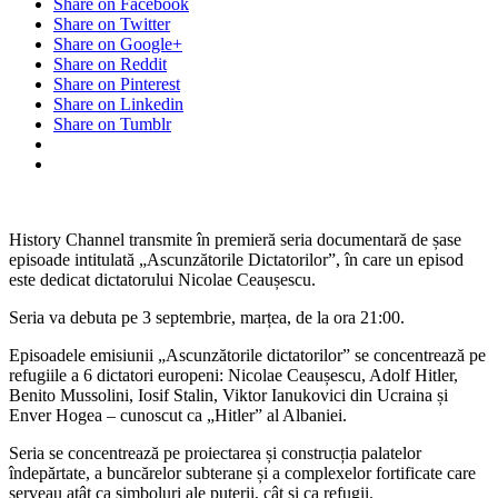
Share on Facebook
„Ascunzătorile
Share on Twitter
Dictatorilor”
Share on Google+
începe
Share on Reddit
la
Share on Pinterest
History
Share on Linkedin
Channel
Share on Tumblr
cu
un
episod
despre
dictatorul
Nicolae
History Channel transmite în premieră seria documentară de șase
Ceaușescu
episoade intitulată „Ascunzătorile Dictatorilor”, în care un episod
este dedicat dictatorului Nicolae Ceaușescu.
Seria va debuta pe 3 septembrie, marțea, de la ora 21:00.
Episoadele emisiunii „Ascunzătorile dictatorilor” se concentrează pe
refugiile a 6 dictatori europeni: Nicolae Ceaușescu, Adolf Hitler,
Benito Mussolini, Iosif Stalin, Viktor Ianukovici din Ucraina și
Enver Hogea – cunoscut ca „Hitler” al Albaniei.
Seria se concentrează pe proiectarea și construcția palatelor
îndepărtate, a buncărelor subterane și a complexelor fortificate care
serveau atât ca simboluri ale puterii, cât și ca refugii.