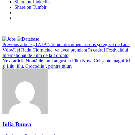
Share on Linkedin
Share on Tumblr
Previous article
„TATA”, filmul documentar scris și regizat de Lina
Vdovîi și Radu Ciorniciuc, va avea premiera în cadrul Festivalului
Internațional de Film de la Toronto
Next article
Noutățile lunii august la Film Now. Cei șapte magnifici
și Lilu, lilu, Crocodilu’, printre titluri
Iulia Bunea