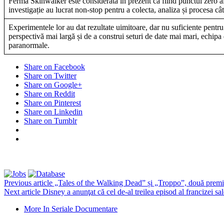
Ferma Skinwalker este considerată în prezent ca fiind punctul zero al
investigație au lucrat non-stop pentru a colecta, analiza și procesa c
Experimentele lor au dat rezultate uimitoare, dar nu suficiente pentru 
perspectivă mai largă și de a construi seturi de date mai mari, echip
paranormale.
Share on Facebook
Share on Twitter
Share on Google+
Share on Reddit
Share on Pinterest
Share on Linkedin
Share on Tumblr
Previous article
„Tales of the Walking Dead” și „Troppo”, două premi
Next article
Disney a anunţat că cel de-al treilea episod al francizei s
More In Seriale Documentare