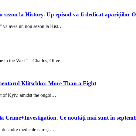
 sezon la History. Up episod va fi dedicat aparițiilo
i” va avea un nou sezon la Hist…
 the West” – Charles, Olive…
entarul Klitschko: More Than a Fight
rt of Kyiv, amidst the ongoi…
la Crime+Investigation. Ce noutăți mai sunt în septem
52 de cadre medicale care și…