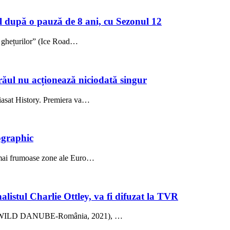
l după o pauză de 8 ani, cu Sezonul 12
i ghețurilor” (Ice Road…
: răul nu acționează niciodată singur
Viasat History. Premiera va…
ographic
e mai frumoase zone ale Euro…
listul Charlie Ottley, va fi difuzat la TVR
ică” (WILD DANUBE-România, 2021), …