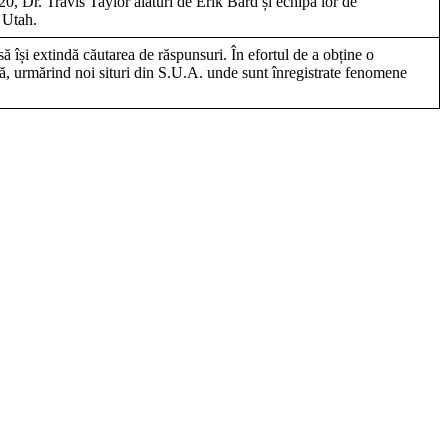
0, Dr. Travis Taylor alături de Erik Bard și echipa lor de
n Utah.
ă își extindă căutarea de răspunsuri. În efortul de a obține o
vă, urmărind noi situri din S.U.A. unde sunt înregistrate fenomene