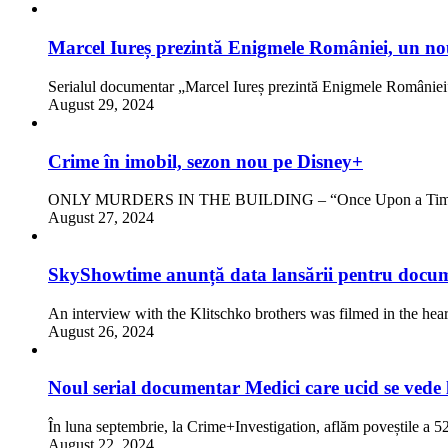
Marcel Iureș prezintă Enigmele României, un nou
Serialul documentar „Marcel Iureș prezintă Enigmele Românie
August 29, 2024
Crime în imobil, sezon nou pe Disney+
ONLY MURDERS IN THE BUILDING – “Once Upon a Time in
August 27, 2024
SkyShowtime anunță data lansării pentru docum
An interview with the Klitschko brothers was filmed in the hea
August 26, 2024
Noul serial documentar Medici care ucid se vede 
În luna septembrie, la Crime+Investigation, aflăm poveștile a 
August 22, 2024