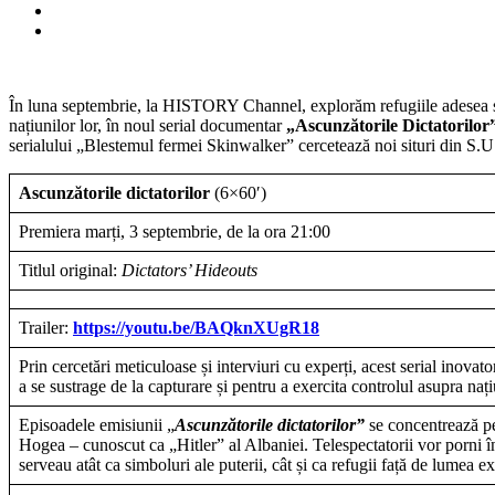
Amanetului”,
printre
titluri
În luna septembrie, la HISTORY Channel, explorăm refugiile adesea sinis
națiunilor lor, în noul serial documentar
„Ascunzătorile Dictatorilor
serialului „Blestemul fermei Skinwalker” cercetează noi situri din S.
Ascunzătorile dictatorilor
(6×60′)
Premiera marți, 3 septembrie, de la ora 21:00
Titlul original:
Dictators’ Hideouts
Trailer:
https://youtu.be/BAQknXUgR18
Prin cercetări meticuloase și interviuri cu experți, acest serial inova
a se sustrage de la capturare și pentru a exercita controlul asupra națiu
Episoadele emisiunii „
Ascunzătorile dictatorilor”
se concentrează pe
Hogea – cunoscut ca „Hitler” al Albaniei. Telespectatorii vor porni înt
serveau atât ca simboluri ale puterii, cât și ca refugii față de lumea ex