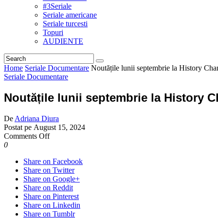
#3Seriale
Seriale americane
Seriale turcesti
Topuri
AUDIENTE
Home
Seriale Documentare
Noutățile lunii septembrie la History Chan
Seriale Documentare
Noutățile lunii septembrie la History Ch
De
Adriana Diura
Postat pe
August 15, 2024
on
Comments Off
Noutățile
0
lunii
Share on Facebook
septembrie
Share on Twitter
la
Share on Google+
History
Share on Reddit
Channel.
Share on Pinterest
„Ascunzătorile
Share on Linkedin
Dictatorilor”
Share on Tumblr
și „Așii