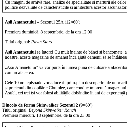
Cu imagini de arhivă rare, analize de specialitate și mărturii ale celor
politice dezvăluite de caracteristicile și arhitectura acestor ascunzător
Așii Amanetului
–
Sezonul 25A (12×60′)
Premiera duminică, 8 septembrie, de la ora 12:00
Titlul original:
Pawn Stars
Așii Amanetului
se întorc! Cu mult înainte de bănci și bancomate, au
noastre, aceste magazine de amanet încă ajută oamenii să se întâlnea
„Așii Amanetului” vă vor purta în lumea plina de culoare a afaceril
comun afacerea.
Cele 10 noi episoade vor aduce în prim-plan descoperiri ale unor artic
și prietenul din copilărie Chumlee, care conduc împreună magazinul
Astfel, cei trei își vor folosi abilitățile dobândite în ani de experiență
Dincolo de ferma Skinwalker Sezonul 2
(9×60′)
Titlul original:
Beyond Skinwalker Ranch
Premiera miercuri, 18 septembrie, de la ora 23:00