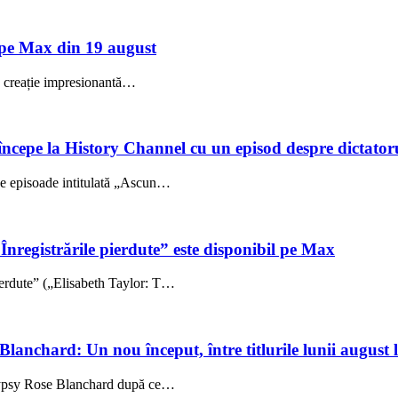
pe Max din 19 august
creație impresionantă…
începe la History Channel cu un episod despre dictator
se episoade intitulată „Ascun…
registrările pierdute” este disponibil pe Max
ierdute” („Elisabeth Taylor: T…
Blanchard: Un nou început, între titlurile lunii august
i Gypsy Rose Blanchard după ce…