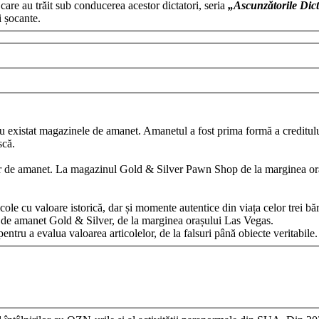
 care au trăit sub conducerea acestor dictatori, seria
„Ascunzătorile Dict
i șocante.
 existat magazinele de amanet. Amanetul a fost prima formă a creditului 
scă.
or de amanet. La magazinul Gold & Silver Pawn Shop de la marginea orașu
ole cu valoare istorică, dar și momente autentice din viața celor trei bă
 de amanet Gold & Silver, de la marginea orașului Las Vegas.
 pentru a evalua valoarea articolelor, de la falsuri până obiecte veritabile.