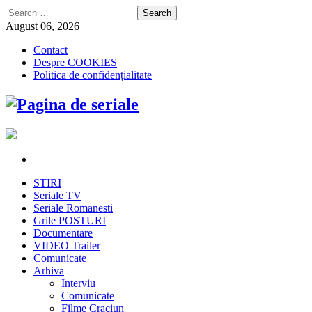
Search
for:
August 06, 2026
Contact
Despre COOKIES
Politica de confidențialitate
STIRI
Seriale TV
Seriale Romanesti
Grile POSTURI
Documentare
VIDEO Trailer
Comunicate
Arhiva
Interviu
Comunicate
Filme Craciun