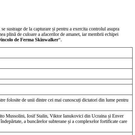
se sustrage de la capturare și pentru a exercita controlul asupra
ea plină de culoare a afacerilor de amanet, iar membrii echipei
incolo de Ferma Skinwalker
“.
stre folosite de unii dintre cei mai cunoscuți dictatori din lume pentru
ito Mussolini, Iosif Stalin, Viktor Ianukovici din Ucraina și Enver
 îndepărtate, a buncărelor subterane și a complexelor fortificate care