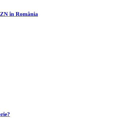
r OZN în România
brie?