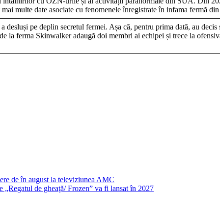
 întâlnirilor cu OZN-urile și al activității paranormale din SUA. Din 202
ât mai multe date asociate cu fenomenele înregistrate în infama fermă di
a desluși pe deplin secretul fermei. Așa că, pentru prima dată, au decis s
a de la ferma Skinwalker adaugă doi membri ai echipei și trece la ofensi
ere de în august la televiziunea AMC
ale „Regatul de gheaţă/ Frozen” va fi lansat în 2027