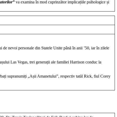
atorilor”
va examina în mod cuprinzător implicațiile psihologice și
de nevoi personale din Statele Unite până în anii ’50, iar în zilele
lui Las Vegas, trei generații ale familiei Harrison conduc la
rbați supranumiți „Așii Amanetului”, respectiv tatăl Rick, fiul Corey