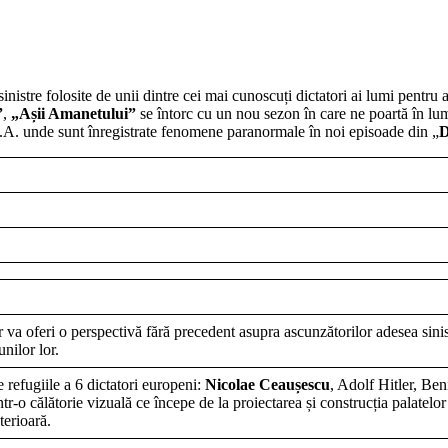
tre folosite de unii dintre cei mai cunoscuți dictatori ai lumi pentru a 
”
,
„Așii Amanetului”
se întorc cu un nou sezon în care ne poartă în lum
U.A. unde sunt înregistrate fenomene paranormale în noi episoade din „
D
tor va oferi o perspectivă fără precedent asupra ascunzătorilor adesea sini
nilor lor.
 refugiile a 6 dictatori europeni:
Nicolae Ceaușescu
, Adolf Hitler, Ben
r-o călătorie vizuală ce începe de la proiectarea și construcția palatelor
terioară.