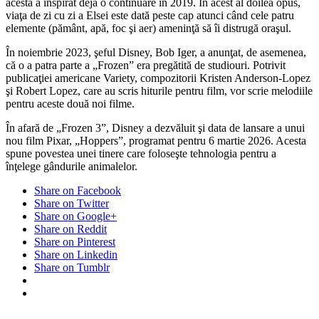
acesta a inspirat deja o continuare în 2019. În acest al doilea opus,
viaţa de zi cu zi a Elsei este dată peste cap atunci când cele patru
elemente (pământ, apă, foc şi aer) ameninţă să îi distrugă oraşul.
În noiembrie 2023, şeful Disney, Bob Iger, a anunţat, de asemenea,
că o a patra parte a „Frozen” era pregătită de studiouri. Potrivit
publicaţiei americane Variety, compozitorii Kristen Anderson-Lopez
şi Robert Lopez, care au scris hiturile pentru film, vor scrie melodiile
pentru aceste două noi filme.
În afară de „Frozen 3”, Disney a dezvăluit şi data de lansare a unui
nou film Pixar, „Hoppers”, programat pentru 6 martie 2026. Acesta
spune povestea unei tinere care foloseşte tehnologia pentru a
înţelege gândurile animalelor.
Share on Facebook
Share on Twitter
Share on Google+
Share on Reddit
Share on Pinterest
Share on Linkedin
Share on Tumblr