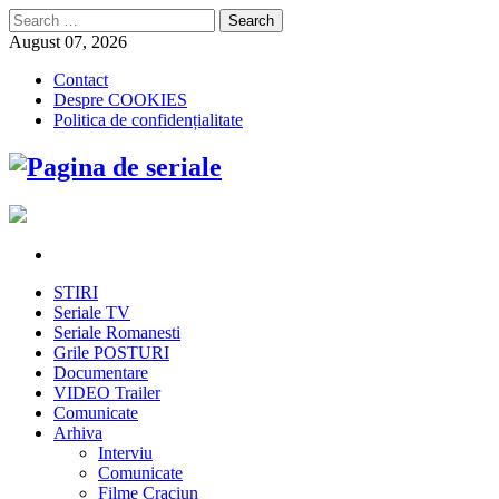
Search
for:
August 07, 2026
Contact
Despre COOKIES
Politica de confidențialitate
STIRI
Seriale TV
Seriale Romanesti
Grile POSTURI
Documentare
VIDEO Trailer
Comunicate
Arhiva
Interviu
Comunicate
Filme Craciun