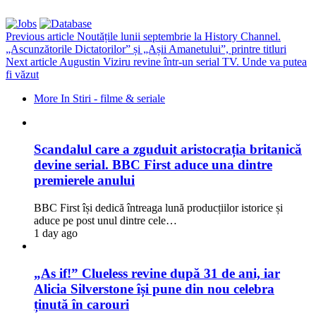
Previous article
Noutățile lunii septembrie la History Channel.
„Ascunzătorile Dictatorilor” și „Așii Amanetului”, printre titluri
Next article
Augustin Viziru revine într-un serial TV. Unde va putea
fi văzut
More In Stiri - filme & seriale
Scandalul care a zguduit aristocrația britanică
devine serial. BBC First aduce una dintre
premierele anului
BBC First își dedică întreaga lună producțiilor istorice și
aduce pe post unul dintre cele…
1 day ago
„As if!” Clueless revine după 31 de ani, iar
Alicia Silverstone își pune din nou celebra
ținută în carouri