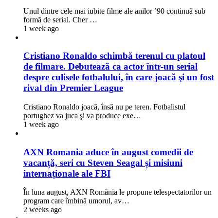
Unul dintre cele mai iubite filme ale anilor ’90 continuă sub
formă de serial. Cher …
1 week ago
Cristiano Ronaldo schimbă terenul cu platoul
de filmare. Debutează ca actor într-un serial
despre culisele fotbalului, în care joacă şi un fost
rival din Premier League
Cristiano Ronaldo joacă, însă nu pe teren. Fotbalistul
portughez va juca şi va produce exe…
1 week ago
AXN Romania aduce în august comedii de
vacanță, seri cu Steven Seagal și misiuni
internaționale ale FBI
În luna august, AXN România le propune telespectatorilor un
program care îmbină umorul, av…
2 weeks ago