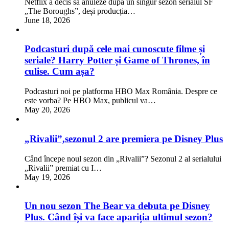
Netflix a decis să anuleze după un singur sezon serialul SF
„The Boroughs”, deși producția…
June 18, 2026
Podcasturi după cele mai cunoscute filme și
seriale? Harry Potter și Game of Thrones, în
culise. Cum așa?
Podcasturi noi pe platforma HBO Max România. Despre ce
este vorba? Pe HBO Max, publicul va…
May 20, 2026
„Rivalii”,sezonul 2 are premiera pe Disney Plus
Când începe noul sezon din „Rivalii”? Sezonul 2 al serialului
„Rivalii” premiat cu I…
May 19, 2026
Un nou sezon The Bear va debuta pe Disney
Plus. Când își va face apariția ultimul sezon?