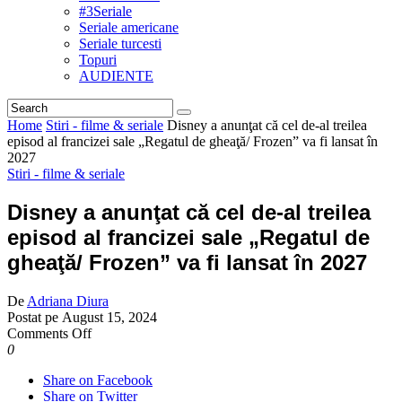
#3Seriale
Seriale americane
Seriale turcesti
Topuri
AUDIENTE
Home
Stiri - filme & seriale
Disney a anunţat că cel de-al treilea
episod al francizei sale „Regatul de gheaţă/ Frozen” va fi lansat în
2027
Stiri - filme & seriale
Disney a anunţat că cel de-al treilea
episod al francizei sale „Regatul de
gheaţă/ Frozen” va fi lansat în 2027
De
Adriana Diura
Postat pe
August 15, 2024
on
Comments Off
Disney
0
a
Share on Facebook
anunţat
Share on Twitter
că