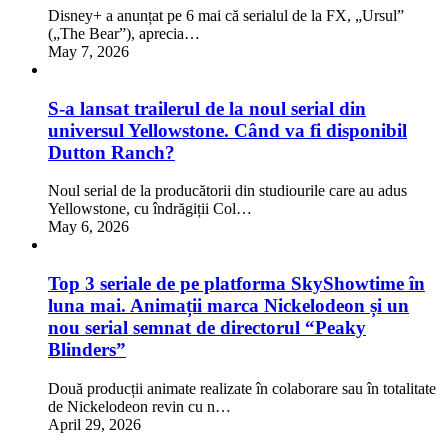
Disney+ a anunțat pe 6 mai că serialul de la FX, „Ursul”
(„The Bear”), aprecia…
May 7, 2026
S-a lansat trailerul de la noul serial din
universul Yellowstone. Când va fi disponibil
Dutton Ranch?
Noul serial de la producătorii din studiourile care au adus
Yellowstone, cu îndrăgiții Col…
May 6, 2026
Top 3 seriale de pe platforma SkyShowtime în
luna mai. Animații marca Nickelodeon și un
nou serial semnat de directorul “Peaky
Blinders”
Două producții animate realizate în colaborare sau în totalitate
de Nickelodeon revin cu n…
April 29, 2026