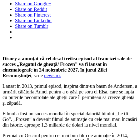
Share on Google+
cel
Share on Reddit
de-
Share on Pinterest
al
Share on Linkedin
treilea
Share on Tumblr
episod
al
francizei
sale
„Regatul
de
Disney a anunţat că cel de-al treilea episod al francizei sale de
gheaţă/
succes „Regatul de gheaţă/ Frozen” va fi lansat în
Frozen”
cinematografe în 24 noiembrie 2027, în jurul Zilei
va
Recunoştinţei
, scrie
news.ro.
fi
lansat
Lansat în 2013, primul episod, inspirat dintr-un basm de Andersen, a
în
urmărit călătoria Annei pentru a o găsi pe sora ei Elsa, care se lupta
2027
cu puterile necontrolate ale gheţii care îi permiteau să creeze gheaţă
şi zăpadă.
Filmul a fost un succes mondial în special datorită hitului „Le tIt
Go”. „Frozen” a devenit filmul de animaţie cu cele mai mari încasări
din istorie, aproape 1,3 miliarde de dolari la nivel mondial.
Premiat cu Oscarul pentru cel mai bun film de animaţie în 2014,