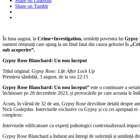
Share on Linkedin
Gypsy
Share on Tumblr
Rose
Blanchard:
Un
nou
început,
între
În luna august, la
Crime+Investigation,
urmăriți povestea lui
Gypsy 
titlurile
oameni obișnuiți care ajung la un final fatal din cauza geloziei în
„Cri
lunii
sub acoperire”.
august
la
Gypsy Rose Blanchard: Un nou început
Crime+Investigation
Titlul original:
Gypsy Rose: Life After Lock Up
Premiera sâmbătă, 3 august, de la ora 22:15
Gypsy Rose Blanchard: Un nou început”
este o continuare a seria
închisoare pe 28 decembrie 2023, și provocările pe care aceasta le întâl
Acum, în vârstă de 32 de ani, Gypsy Rose dezvăluie detalii despre ampl
Nick Godejohn. Interviurile exclusive cu Gypsy și cu cei apropiați ei – i
complexe.
Interviurile edificatoare cu experți psihologici contextualizează impact
Gypsy Rose Blanchard a îndurat ani întregi de suferință și umilință d