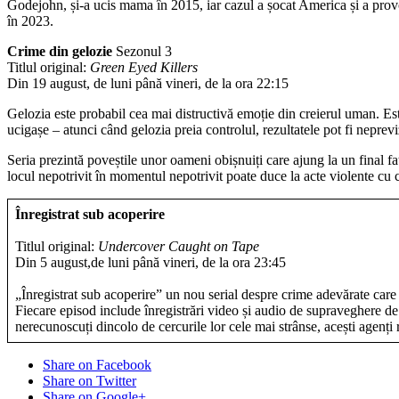
Godejohn, și-a ucis mama în 2015, iar cazul a șocat America și a provo
în 2023.
Crime din gelozie
Sezonul 3
Titlul original:
Green Eyed Killers
Din 19 august, de luni până vineri, de la ora 22:15
Gelozia este probabil cea mai distructivă emoție din creierul uman. Est
ucigașe – atunci când gelozia preia controlul, rezultatele pot fi neprevi
Seria prezintă poveștile unor oameni obișnuiți care ajung la un final fat
locul nepotrivit în momentul nepotrivit poate duce la acte violente cu c
Înregistrat sub acoperire
Titlul original:
Undercover Caught on Tape
Din 5 august,de luni până vineri, de la ora 23:45
„Înregistrat sub acoperire” un nou serial despre crime adevărate care p
Fiecare episod include înregistrări video și audio de supraveghere de 
nerecunoscuți dincolo de cercurile lor cele mai strânse, acești agenți 
Share on Facebook
Share on Twitter
Share on Google+