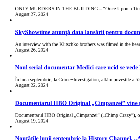
ONLY MURDERS IN THE BUILDING – “Once Upon a Time in
August 27, 2024
SkyShowtime anunță data lansării pentru docum
An interview with the Klitschko brothers was filmed in the hea
August 26, 2024
Noul serial documentar Medici care ucid se vede 
În luna septembrie, la Crime+Investigation, aflăm poveștile a 
August 22, 2024
Documentarul HBO Original „Cimpanzei” vine 
Documentarul HBO Original „Cimpanzei” („Chimp Crazy”), o 
August 19, 2024
Noutățile lunii septembrie la History Channel. „As