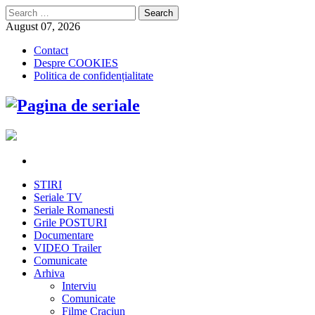
Search
for:
August 07, 2026
Contact
Despre COOKIES
Politica de confidențialitate
STIRI
Seriale TV
Seriale Romanesti
Grile POSTURI
Documentare
VIDEO Trailer
Comunicate
Arhiva
Interviu
Comunicate
Filme Craciun