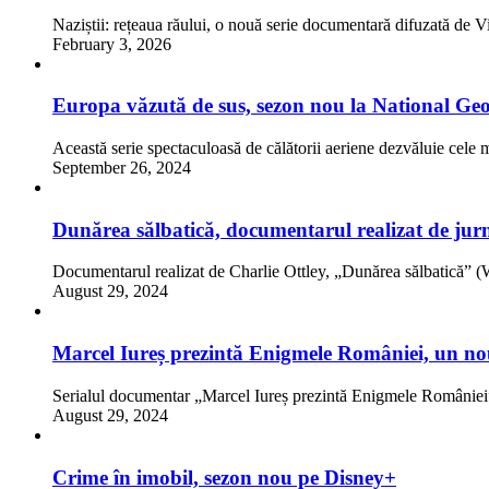
Naziștii: rețeaua răului, o nouă serie documentară difuzată de 
February 3, 2026
Europa văzută de sus, sezon nou la National Ge
Această serie spectaculoasă de călătorii aeriene dezvăluie cel
September 26, 2024
Dunărea sălbatică, documentarul realizat de jurna
Documentarul realizat de Charlie Ottley, „Dunărea sălbat
August 29, 2024
Marcel Iureș prezintă Enigmele României, un nou
Serialul documentar „Marcel Iureș prezintă Enigmele Românie
August 29, 2024
Crime în imobil, sezon nou pe Disney+