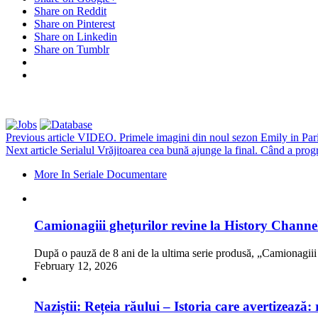
Share on Reddit
Share on Pinterest
Share on Linkedin
Share on Tumblr
Previous article
VIDEO. Primele imagini din noul sezon Emily in Par
Next article
Serialul Vrăjitoarea cea bună ajunge la final. Când a pro
More In Seriale Documentare
Camionagiii ghețurilor revine la History Channe
După o pauză de 8 ani de la ultima serie produsă, „Camionagii
February 12, 2026
Naziștii: Rețeia răului – Istoria care avertizează