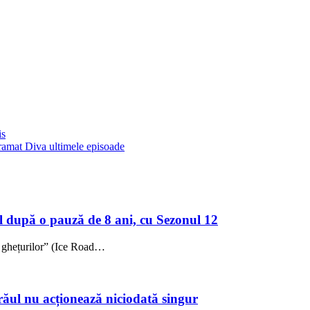
is
gramat Diva ultimele episoade
l după o pauză de 8 ani, cu Sezonul 12
i ghețurilor” (Ice Road…
: răul nu acționează niciodată singur