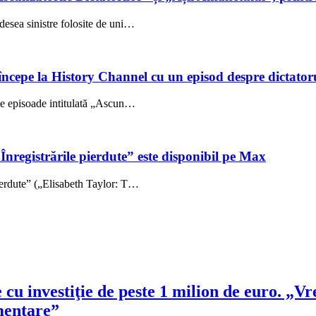
esea sinistre folosite de uni…
începe la History Channel cu un episod despre dictator
se episoade intitulată „Ascun…
registrările pierdute” este disponibil pe Max
ierdute” („Elisabeth Taylor: T…
u investiţie de peste 1 milion de euro. „Vre
imentare”