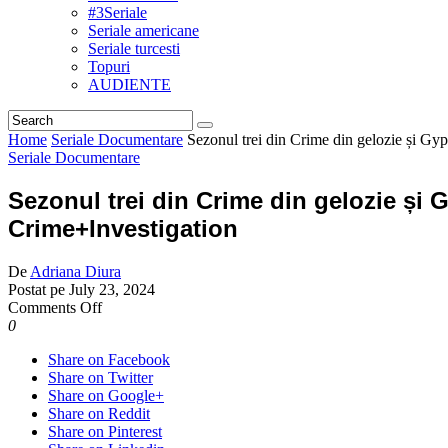
#3Seriale
Seriale americane
Seriale turcesti
Topuri
AUDIENTE
Home
Seriale Documentare
Sezonul trei din Crime din gelozie și Gyp
Seriale Documentare
Sezonul trei din Crime din gelozie și G
Crime+Investigation
De
Adriana Diura
Postat pe
July 23, 2024
on
Comments Off
Sezonul
0
trei
Share on Facebook
din
Share on Twitter
Crime
Share on Google+
din
Share on Reddit
gelozie
Share on Pinterest
și