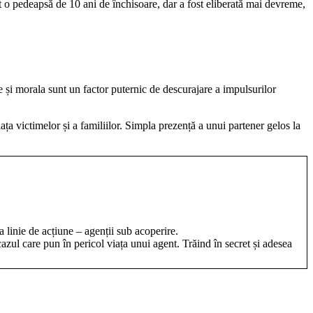
 o pedeapsă de 10 ani de închisoare, dar a fost eliberată mai devreme,
e și morala sunt un factor puternic de descurajare a impulsurilor
ața victimelor și a familiilor. Simpla prezență a unui partener gelos la
a linie de acțiune – agenții sub acoperire.
azul care pun în pericol viața unui agent. Trăind în secret și adesea