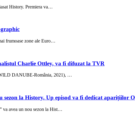
Viasat History. Premiera va…
ographic
e mai frumoase zone ale Euro…
listul Charlie Ottley, va fi difuzat la TVR
ică” (WILD DANUBE-România, 2021), …
 sezon la History. Up episod va fi dedicat aparițiilo
i” va avea un nou sezon la Hist…