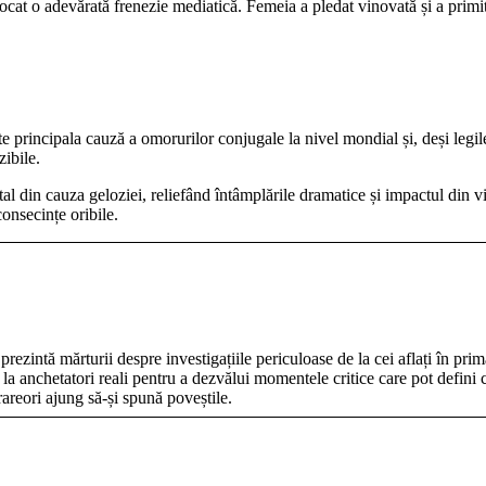
cat o adevărată frenezie mediatică. Femeia a pledat vinovată și a primit
e principala cauză a omorurilor conjugale la nivel mondial și, deși legil
zibile.
al din cauza geloziei, reliefând întâmplările dramatice și impactul din vi
onsecințe oribile.
rezintă mărturii despre investigațiile periculoase de la cei aflați în prim
la anchetatori reali pentru a dezvălui momentele critice care pot defini c
rareori ajung să-și spună poveștile.