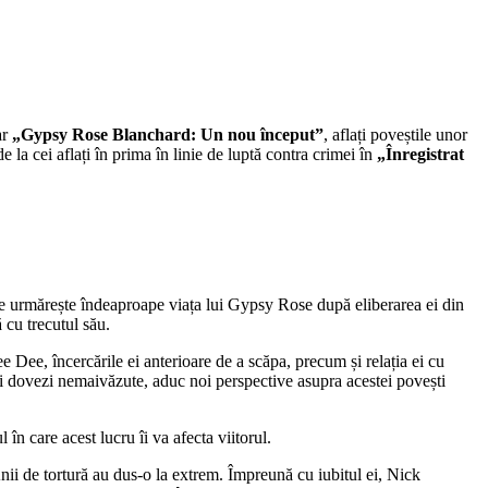
ar
„Gypsy Rose Blanchard: Un nou început”
, aflați poveștile unor
de la cei aflați în prima în linie de luptă contra crimei în
„Înregistrat
e urmărește îndeaproape viața lui Gypsy Rose după eliberarea ei din
 cu trecutul său.
Dee, încercările ei anterioare de a scăpa, precum și relația ei cu
ri și dovezi nemaivăzute, aduc noi perspective asupra acestei povești
n care acest lucru îi va afecta viitorul.
ii de tortură au dus-o la extrem. Împreună cu iubitul ei, Nick