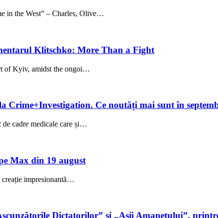
 the West” – Charles, Olive…
entarul Klitschko: More Than a Fight
rt of Kyiv, amidst the ongoi…
la Crime+Investigation. Ce noutăți mai sunt în septem
52 de cadre medicale care și…
pe Max din 19 august
creație impresionantă…
cunzătorile Dictatorilor” și „Așii Amanetului”, printre 