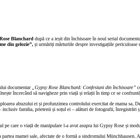
Rose Blanchard
după ce a ieșit din închisoare în noul serial document
me din gelozie”,
și urmăriți mărturiile despre investigațiile periculoase 
lului documentar
„Gypsy Rose Blanchard: Confesiuni din închisoare”
c
nește încercând să navigheze prin viață și relații în timp ce se confruntă
oarea abuzului ei și profunzimea controlului exercitat de mama sa, Dee 
nclusiv familia, prietenii și soțul ei – alături de fotografii, înregistră
ul pe care o viață de manipulare l-a avut asupra lui Gypsy Rose și modul î
in partea mamei sale, afectate de o formă a sindromului Münchhausen. An