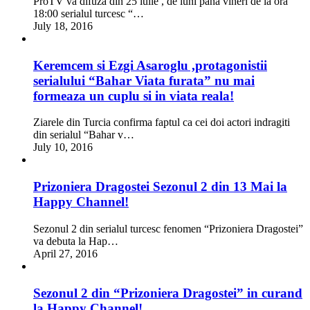
ProTV va difuza din 25 iulie , de luni pana vineri de la ora
18:00 serialul turcesc “…
July 18, 2016
Keremcem si Ezgi Asaroglu ,protagonistii
serialului “Bahar Viata furata” nu mai
formeaza un cuplu si in viata reala!
Ziarele din Turcia confirma faptul ca cei doi actori indragiti
din serialul “Bahar v…
July 10, 2016
Prizoniera Dragostei Sezonul 2 din 13 Mai la
Happy Channel!
Sezonul 2 din serialul turcesc fenomen “Prizoniera Dragostei”
va debuta la Hap…
April 27, 2016
Sezonul 2 din “Prizoniera Dragostei” in curand
la Happy Channel!