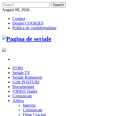
Search
for:
August 08, 2026
Contact
Despre COOKIES
Politica de confidențialitate
STIRI
Seriale TV
Seriale Romanesti
Grile POSTURI
Documentare
VIDEO Trailer
Comunicate
Arhiva
Interviu
Comunicate
Filme Craciun