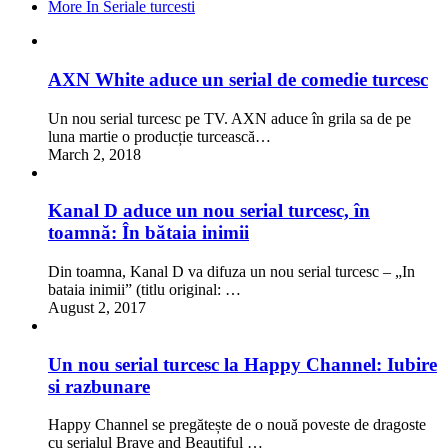
More In Seriale turcesti
AXN White aduce un serial de comedie turcesc
Un nou serial turcesc pe TV. AXN aduce în grila sa de pe
luna martie o producție turcească…
March 2, 2018
Kanal D aduce un nou serial turcesc, în
toamnă: În bătaia inimii
Din toamna, Kanal D va difuza un nou serial turcesc – „In
bataia inimii” (titlu original: …
August 2, 2017
Un nou serial turcesc la Happy Channel: Iubire
si razbunare
Happy Channel se pregătește de o nouă poveste de dragoste
cu serialul Brave and Beautiful …