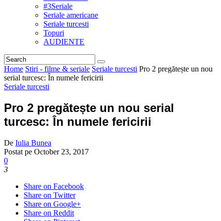
#3Seriale
Seriale americane
Seriale turcesti
Topuri
AUDIENTE
Home
Stiri - filme & seriale
Seriale turcesti
Pro 2 pregătește un nou
serial turcesc: În numele fericirii
Seriale turcesti
Pro 2 pregătește un nou serial
turcesc: În numele fericirii
De
Iulia Bunea
Postat pe
October 23, 2017
0
3
Share on Facebook
Share on Twitter
Share on Google+
Share on Reddit