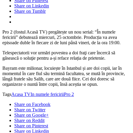
Share on Pinterest
Share on Linkedin
Share on Tumblr
Pro 2 (fostul Acasă TV) pregătește un nou serial: “În numele
fericirii” debutează miercuri, 25 octombrie. Producția va avea
episoade duble în fiecare zi de luni până vineri, de la ora 19:00.
Telespectatorii vor urmări povestea a doi fraţi care încercă să
găsească o soluţie pentru a-și reface relația de prietenie.
Bayram este milionar, locuiește în Istanbul și are doi copii, iar în
momentul în care fiul său termină facultatea, se mută în provincie,
lângă fratele său Salih, care are două fiice. Cei doi doresc să
organizeze o nuntă între copii, însă aceștia se opun.
Tags
Acasa TV
In numele fericirii
Pro 2
Share on Facebook
Share on Twitter
Share on Google+
Share on Reddit
Share on Pinterest
Share on Linkedin