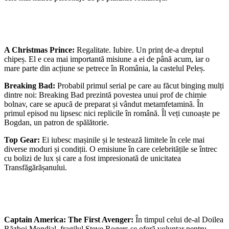
A Christmas Prince:
Regalitate. Iubire. Un prinț de-a dreptul
chipeș. El e cea mai importantă misiune a ei de până acum, iar o
mare parte din acțiune se petrece în România, la castelul Peleș.
Breaking Bad:
Probabil primul serial pe care au făcut binging mulți
dintre noi: Breaking Bad prezintă povestea unui prof de chimie
bolnav, care se apucă de preparat și vândut metamfetamină. În
primul episod nu lipsesc nici replicile în română. Îl veți cunoaște pe
Bogdan, un patron de spălătorie.
Top Gear:
Ei iubesc mașinile și le testează limitele în cele mai
diverse moduri și condiții. O emisiune în care celebritățile se întrec
cu bolizi de lux și care a fost impresionată de unicitatea
Transfăgărășanului.
Captain America: The First Avenger:
În timpul celui de-al Doilea
Război Mondial, fragilul Steve Rogers se oferă voluntar pentru