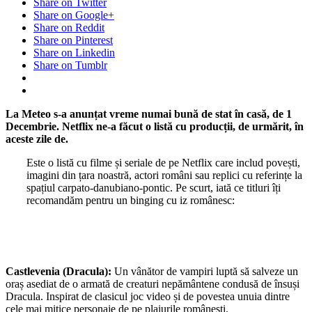
Share on Twitter
Share on Google+
Share on Reddit
Share on Pinterest
Share on Linkedin
Share on Tumblr
La Meteo s-a anunțat vreme numai bună de stat în casă, de 1
Decembrie. Netflix ne-a făcut o listă cu producții, de urmărit, în
aceste zile de.
Este o listă cu filme și seriale de pe Netflix care includ povești,
imagini din țara noastră, actori români sau replici cu referințe la
spațiul carpato-danubiano-pontic. Pe scurt, iată ce titluri îți
recomandăm pentru un binging cu iz românesc:
Castlevenia (Dracula):
Un vânător de vampiri luptă să salveze un
oraș asediat de o armată de creaturi nepământene condusă de însuși
Dracula. Inspirat de clasicul joc video și de povestea unuia dintre
cele mai mitice personaje de pe plaiurile românești.