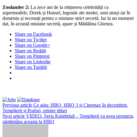
Zoolander 2:
La zece ani de la obținerea celebrității ca
supermodele, Derek și Hansel, legende ale modei, sunt atrași iar în
domeniu și recrutați pentru o misiune strict secretă. Iar la un moment
dat, în această misiune secretă, apare și Mădălina Ghenea.
Share on Facebook
Share on Twitter
Share on Google+
Share on Reddit
Share on Pinterest
Share on Linkedin
Share on Tumblr
Previous article
Ce aduc HBO, HBO 3 și Cinemax în decembrie.
Templierii și Prafuri, printre titluri
Next article
VIDEO. Seria Knightfall – Templierii va avea premiera,
săptămâna aceasta la HBO