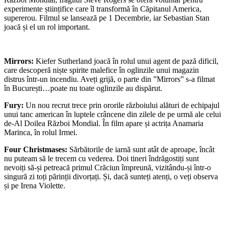
experimente științifice care îl transformă în Căpitanul America,
supererou. Filmul se lansează pe 1 Decembrie, iar Sebastian Stan
joacă și el un rol important.
Mirrors:
Kiefer Sutherland joacă în rolul unui agent de pază dificil,
care descoperă niște spirite malefice în oglinzile unui magazin
distrus într-un incendiu. Aveți grijă, o parte din ”Mirrors” s-a filmat
în București…poate nu toate oglinzile au dispărut.
Fury:
Un nou recrut trece prin ororile războiului alături de echipajul
unui tanc american în luptele crâncene din zilele de pe urmă ale celui
de-Al Doilea Război Mondial. În film apare și actrița Anamaria
Marinca, în rolul Irmei.
Four Christmases:
Sărbătorile de iarnă sunt atât de aproape, încât
nu puteam să le trecem cu vederea. Doi tineri îndrăgostiți sunt
nevoiți să-și petreacă primul Crăciun împreună, vizitându-și într-o
singură zi toți părinții divorțați. Și, dacă sunteți atenți, o veți observa
și pe Irena Violette.