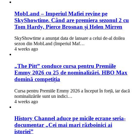
MobLand – Imperiul Mafiei revine pe
SkyShowtime. Când are premiera sezonul 2 cu
Tom Hardy, Pierce Brosnan și Helen Mirren
SkyShowtime a anunțat data de lansare a celui de-al doilea
sezon din MobLand (Imperiul Maf…
4 weeks ago
„The Pitt” conduce cursa pentru Premiile
Emmy 2026 cu 25 de nominalizări. HBO Max
domină competiția
Cursa pentru Premiile Emmy 2026 a început în forță, iar dacă
nominalizările sunt un indici…
4 weeks ago
History Channel aduce pe micile ecrane seria-
documentar „Cei mai mari războinici ai
istoriei”