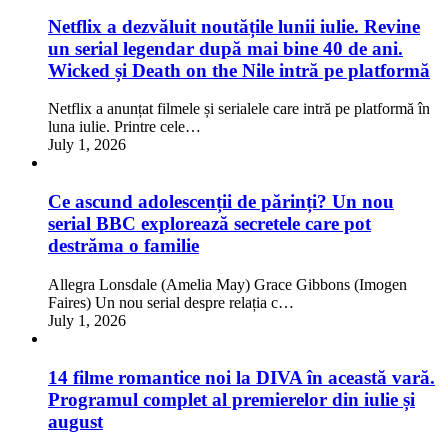
Netflix a dezvăluit noutățile lunii iulie. Revine
un serial legendar după mai bine 40 de ani.
Wicked și Death on the Nile intră pe platformă
Netflix a anunțat filmele și serialele care intră pe platformă în
luna iulie. Printre cele…
July 1, 2026
Ce ascund adolescenții de părinți? Un nou
serial BBC explorează secretele care pot
destrăma o familie
Allegra Lonsdale (Amelia May) Grace Gibbons (Imogen
Faires) Un nou serial despre relația c…
July 1, 2026
14 filme romantice noi la DIVA în această vară.
Programul complet al premierelor din iulie și
august