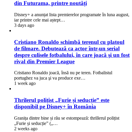
din Futurama, printre noutăți
Disney+ a anunțat lista premierelor programate în luna august,
iar printre cele mai aștept…
3 days ago
Cristiano Ronaldo schimbă terenul cu platoul
de filmare. Debutează ca actor într-un serial
despre culisele fotbalului, în care joacă şi un fost
rival din Premier League
Cristiano Ronaldo joacă, însă nu pe teren. Fotbalistul
portughez va juca şi va produce exe…
1 week ago
Thrilerul polițist „Furie și seducție” este
disponibil pe Disney+ în România
Granița dintre bine și rău se estompează: thrillerul polițist
„Furie și seducție” („…
2 weeks ago