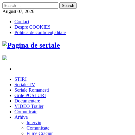
Search
for:
August 07, 2026
Contact
Despre COOKIES
Politica de confidențialitate
STIRI
Seriale TV
Seriale Romanesti
Grile POSTURI
Documentare
VIDEO Trailer
Comunicate
Arhiva
Interviu
Comunicate
Filme Craciun