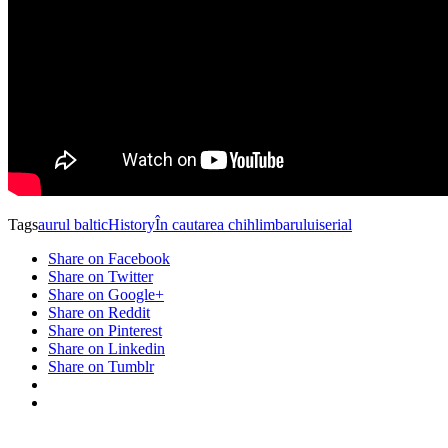
Tags
aurul baltic
History
În cautarea chihlimbarului
serial
Share on Facebook
Share on Twitter
Share on Google+
Share on Reddit
Share on Pinterest
Share on Linkedin
Share on Tumblr