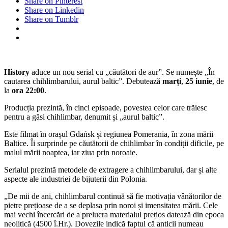
Share on Pinterest
Share on Linkedin
Share on Tumblr
History
aduce un nou serial cu „căutători de aur”. Se numește „În
cautarea chihlimbarului, aurul baltic”. Debutează
marți
,
25 iunie
, de
la
ora 22:00
.
Producția prezintă, în cinci episoade, povestea celor care trăiesc
pentru a găsi chihlimbar, denumit și „aurul baltic”.
Este filmat în orașul Gdańsk și regiunea Pomerania, în zona mării
Baltice. Îi surprinde pe căutătorii de chihlimbar în condiții dificile, pe
malul mării noaptea, iar ziua prin noroaie.
Serialul prezintă metodele de extragere a chihlimbarului, dar și alte
aspecte ale industriei de bijuterii din Polonia.
„De mii de ani, chihlimbarul continuă să fie motivația vânătorilor de
pietre prețioase de a se deplasa prin noroi și imensitatea mării. Cele
mai vechi încercări de a prelucra materialul prețios datează din epoca
neolitică (4500 î.Hr.). Dovezile indică faptul că anticii numeau