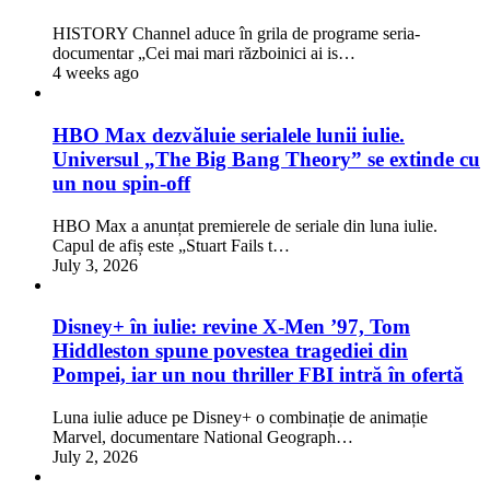
HISTORY Channel aduce în grila de programe seria-
documentar „Cei mai mari războinici ai is…
4 weeks ago
HBO Max dezvăluie serialele lunii iulie.
Universul „The Big Bang Theory” se extinde cu
un nou spin-off
HBO Max a anunțat premierele de seriale din luna iulie.
Capul de afiș este „Stuart Fails t…
July 3, 2026
Disney+ în iulie: revine X-Men ’97, Tom
Hiddleston spune povestea tragediei din
Pompei, iar un nou thriller FBI intră în ofertă
Luna iulie aduce pe Disney+ o combinație de animație
Marvel, documentare National Geograph…
July 2, 2026