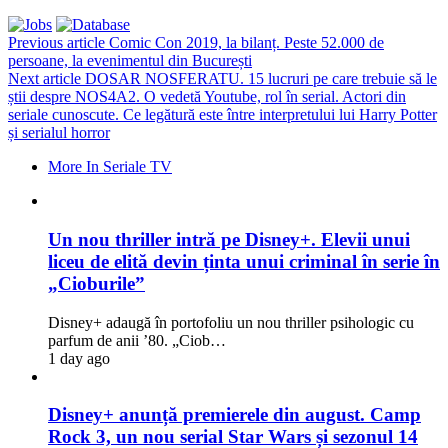
Previous article
Comic Con 2019, la bilanț. Peste 52.000 de
persoane, la evenimentul din București
Next article
DOSAR NOSFERATU. 15 lucruri pe care trebuie să le
știi despre NOS4A2. O vedetă Youtube, rol în serial. Actori din
seriale cunoscute. Ce legătură este între interpretului lui Harry Potter
și serialul horror
More In Seriale TV
Un nou thriller intră pe Disney+. Elevii unui
liceu de elită devin ținta unui criminal în serie în
„Cioburile”
Disney+ adaugă în portofoliu un nou thriller psihologic cu
parfum de anii ’80. „Ciob…
1 day ago
Disney+ anunță premierele din august. Camp
Rock 3, un nou serial Star Wars și sezonul 14