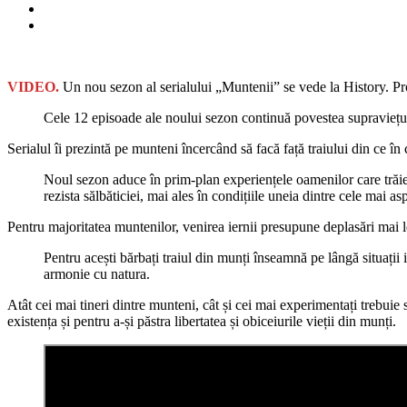
VIDEO.
Un nou sezon al serialului „Muntenii” se vede la History. P
Cele 12 episoade ale noului sezon continuă povestea supraviețui
Serialul îi prezintă pe munteni încercând să facă față traiului din ce î
Noul sezon aduce în prim-plan experiențele oamenilor care trăiesc
rezista sălbăticiei, mai ales în condițiile uneia dintre cele mai a
Pentru majoritatea muntenilor, venirea iernii presupune deplasări mai len
Pentru acești bărbați traiul din munți înseamnă pe lângă situații 
armonie cu natura.
Atât cei mai tineri dintre munteni, cât și cei mai experimentați trebuie s
existența și pentru a-și păstra libertatea și obiceiurile vieții din munți.