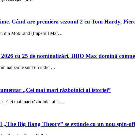
me. Când are premiera sezonul 2 cu Tom Hardy, Pierc
sezon din MobLand (Imperiul Maf…
 2026 cu 25 de nominalizări. HBO Max domină compet
ominalizările sunt un indici…
umentar „Cei mai mari războinici ai istoriei”
 „Cei mai mari războinici ai is…
ul „The Big Bang Theory” se extinde cu un nou spin-of