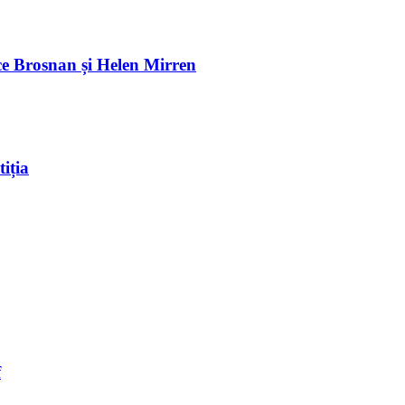
e Brosnan și Helen Mirren
iția
f