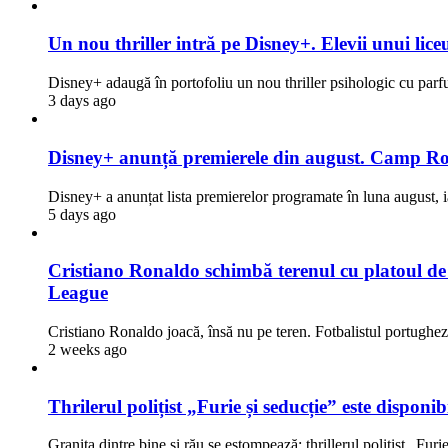
Un nou thriller intră pe Disney+. Elevii unui liceu
Disney+ adaugă în portofoliu un nou thriller psihologic cu par
3 days ago
Disney+ anunță premierele din august. Camp Rock
Disney+ a anunțat lista premierelor programate în luna august, i
5 days ago
Cristiano Ronaldo schimbă terenul cu platoul de fi
League
Cristiano Ronaldo joacă, însă nu pe teren. Fotbalistul portugh
2 weeks ago
Thrilerul polițist „Furie și seducție” este dispon
Granița dintre bine și rău se estompează: thrillerul polițist „Fur