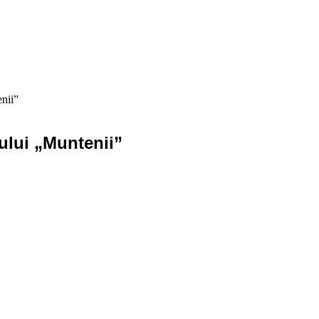
nii”
ului „Muntenii”