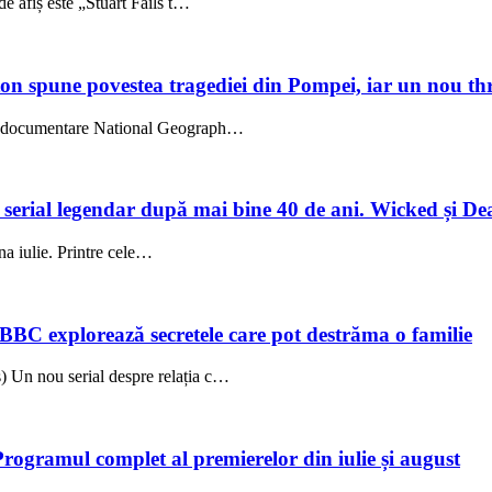
e afiș este „Stuart Fails t…
on spune povestea tragediei din Pompei, iar un nou thri
l, documentare National Geograph…
un serial legendar după mai bine 40 de ani. Wicked și De
una iulie. Printre cele…
 BBC explorează secretele care pot destrăma o familie
 Un nou serial despre relația c…
Programul complet al premierelor din iulie și august