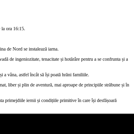
 la ora 16:15.
olina de Nord se instalează iarna.
dă de ingeniozitate, tenacitate și hotărâre pentru a se confrunta și a
a vâna, astfel încât să își poată hrăni familiile.
mat, liber și plin de aventură, mai aproape de principiile străbune și în
 primejdiile iernii și condițiile primitive în care își desfășoară