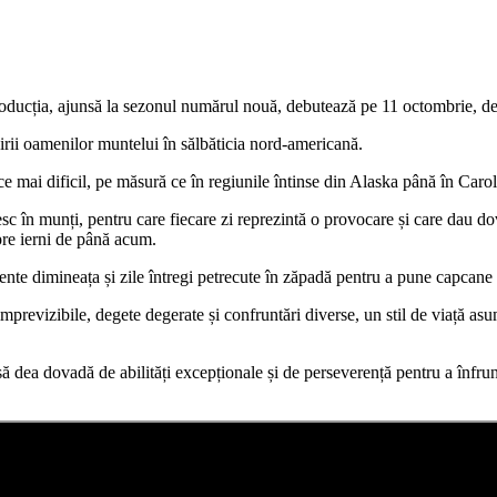
roducția, ajunsă la sezonul numărul nouă, debutează pe 11 octombrie, de
rii oamenilor muntelui în sălbăticia nord-americană.
n ce mai dificil, pe măsură ce în regiunile întinse din Alaska până în Car
 în munți, pentru care fiecare zi reprezintă o provocare și care dau dova
spre ierni de până acum.
te dimineața și zile întregi petrecute în zăpadă pentru a pune capcane și 
imprevizibile, degete degerate și confruntări diverse, un stil de viață asu
ă dea dovadă de abilități excepționale și de perseverență pentru a înfrunta