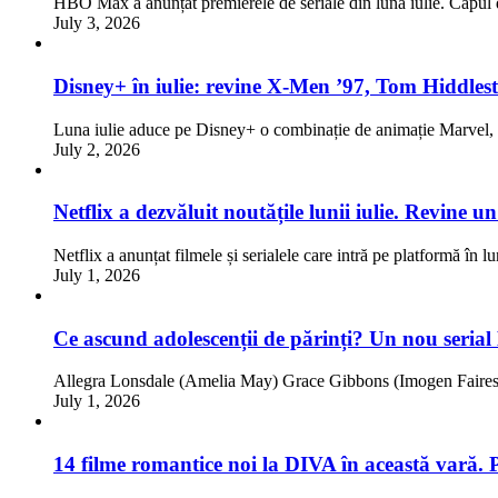
HBO Max a anunțat premierele de seriale din luna iulie. Capul d
July 3, 2026
Disney+ în iulie: revine X-Men ’97, Tom Hiddlest
Luna iulie aduce pe Disney+ o combinație de animație Marve
July 2, 2026
Netflix a dezvăluit noutățile lunii iulie. Revine 
Netflix a anunțat filmele și serialele care intră pe platformă în l
July 1, 2026
Ce ascund adolescenții de părinți? Un nou serial
Allegra Lonsdale (Amelia May) Grace Gibbons (Imogen Faires)
July 1, 2026
14 filme romantice noi la DIVA în această vară. 