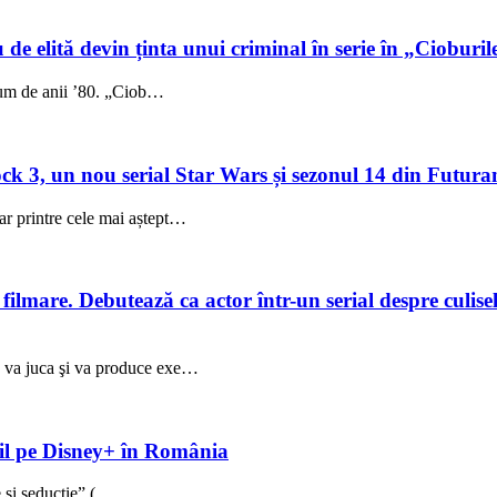
 de elită devin ținta unui criminal în serie în „Cioburil
fum de anii ’80. „Ciob…
 3, un nou serial Star Wars și sezonul 14 din Futuram
ar printre cele mai aștept…
lmare. Debutează ca actor într-un serial despre culisele
ez va juca şi va produce exe…
ibil pe Disney+ în România
ie și seducție” („…