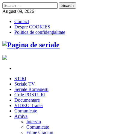
Search
for:
August 09, 2026
Contact
Despre COOKIES
Politica de confidențialitate
STIRI
Seriale TV
Seriale Romanesti
Grile POSTURI
Documentare
VIDEO Trailer
Comunicate
Arhiva
Interviu
Comunicate
Filme Craciun