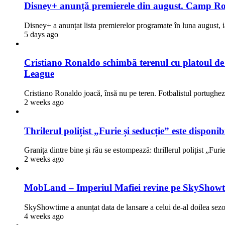
Disney+ anunță premierele din august. Camp Rock
Disney+ a anunțat lista premierelor programate în luna august, i
5 days ago
Cristiano Ronaldo schimbă terenul cu platoul de fi
League
Cristiano Ronaldo joacă, însă nu pe teren. Fotbalistul portugh
2 weeks ago
Thrilerul polițist „Furie și seducție” este dispon
Granița dintre bine și rău se estompează: thrillerul polițist „Fur
2 weeks ago
MobLand – Imperiul Mafiei revine pe SkyShowti
SkyShowtime a anunțat data de lansare a celui de-al doilea 
4 weeks ago