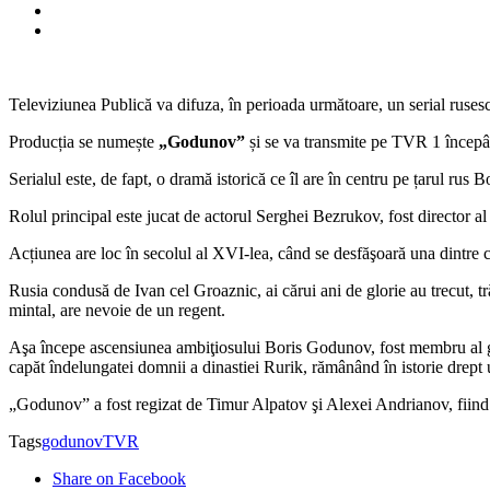
Televiziunea Publică va difuza, în perioada următoare, un serial ruses
Producția se numește
„Godunov”
și se va transmite pe TVR 1 încep
Serialul este, de fapt, o dramă istorică ce îl are în centru pe țarul r
Rolul principal este jucat de actorul Serghei Bezrukov, fost director 
Acțiunea are loc în secolul al XVI-lea, când se desfăşoară una dintre 
Rusia condusă de Ivan cel Groaznic, ai cărui ani de glorie au trecut, trăi
mintal, are nevoie de un regent.
Aşa începe ascensiunea ambiţiosului Boris Godunov, fost membru al gărz
capăt îndelungatei domnii a dinastiei Rurik, rămânând în istorie drept u
„Godunov” a fost regizat de Timur Alpatov şi Alexei Andrianov, fiind c
Tags
godunov
TVR
Share on Facebook