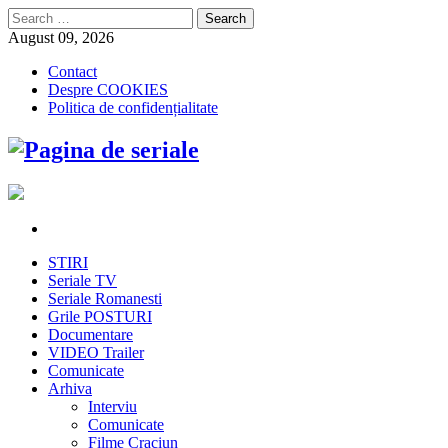
Search
for:
August 09, 2026
Contact
Despre COOKIES
Politica de confidențialitate
STIRI
Seriale TV
Seriale Romanesti
Grile POSTURI
Documentare
VIDEO Trailer
Comunicate
Arhiva
Interviu
Comunicate
Filme Craciun