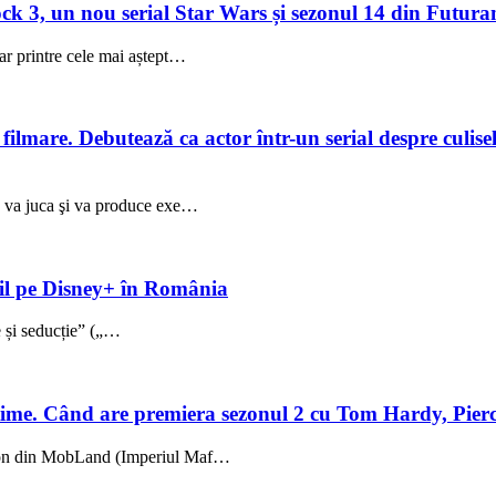
 3, un nou serial Star Wars și sezonul 14 din Futuram
ar printre cele mai aștept…
lmare. Debutează ca actor într-un serial despre culisele
ez va juca şi va produce exe…
ibil pe Disney+ în România
ie și seducție” („…
me. Când are premiera sezonul 2 cu Tom Hardy, Pierc
sezon din MobLand (Imperiul Maf…