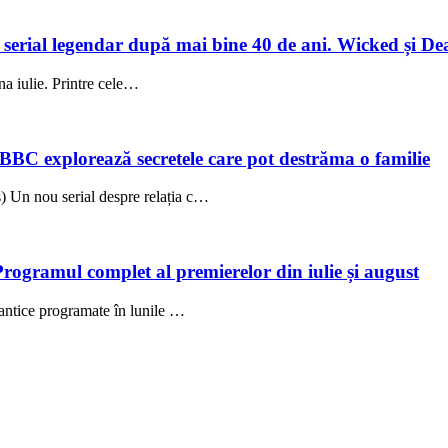
un serial legendar după mai bine 40 de ani. Wicked și De
una iulie. Printre cele…
 BBC explorează secretele care pot destrăma o familie
 Un nou serial despre relația c…
Programul complet al premierelor din iulie și august
antice programate în lunile …