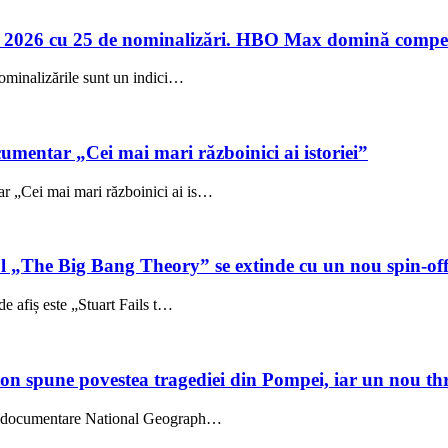
 2026 cu 25 de nominalizări. HBO Max domină compet
ominalizările sunt un indici…
umentar „Cei mai mari războinici ai istoriei”
 „Cei mai mari războinici ai is…
ul „The Big Bang Theory” se extinde cu un nou spin-of
e afiș este „Stuart Fails t…
on spune povestea tragediei din Pompei, iar un nou thri
l, documentare National Geograph…