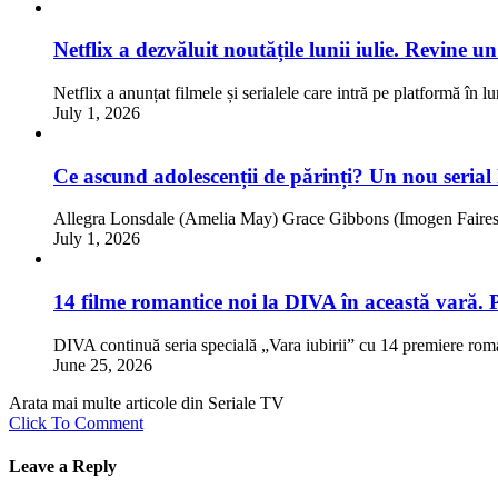
Netflix a dezvăluit noutățile lunii iulie. Revine 
Netflix a anunțat filmele și serialele care intră pe platformă în l
July 1, 2026
Ce ascund adolescenții de părinți? Un nou serial
Allegra Lonsdale (Amelia May) Grace Gibbons (Imogen Faires)
July 1, 2026
14 filme romantice noi la DIVA în această vară. 
DIVA continuă seria specială „Vara iubirii” cu 14 premiere rom
June 25, 2026
Arata mai multe articole din Seriale TV
Click To Comment
Leave a Reply