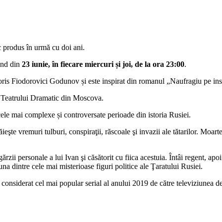
c produs în urmă cu doi ani.
ând din
23 iunie, în fiecare miercuri și joi, de la ora 23:00
.
us Boris Fiodorovici Godunov și este inspirat din romanul „Naufragiu pe in
al Teatrului Dramatic din Moscova.
cele mai complexe și controversate perioade din istoria Rusiei.
eşte vremuri tulburi, conspiraţii, răscoale şi invazii ale tătarilor. Moarte
ii personale a lui Ivan şi căsătorit cu fiica acestuia. Întâi regent, ap
na dintre cele mai misterioase figuri politice ale Ţaratului Rusiei.
onsiderat cel mai popular serial al anului 2019 de către televiziunea de