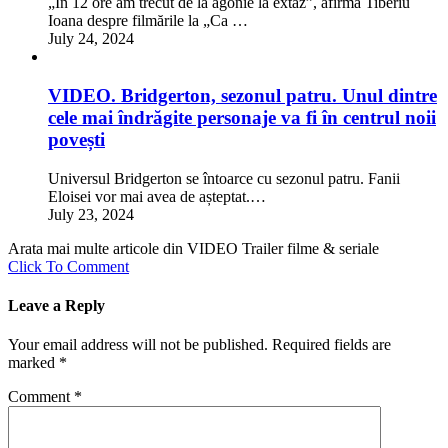
„În 12 ore am trecut de la agonie la extaz”, afirmă Tiberiu
Ioana despre filmările la „Ca …
July 24, 2024
VIDEO. Bridgerton, sezonul patru. Unul dintre
cele mai îndrăgite personaje va fi în centrul noii
povești
Universul Bridgerton se întoarce cu sezonul patru. Fanii
Eloisei vor mai avea de așteptat.…
July 23, 2024
Arata mai multe articole din VIDEO Trailer filme & seriale
Click To Comment
Leave a Reply
Your email address will not be published.
Required fields are
marked
*
Comment
*