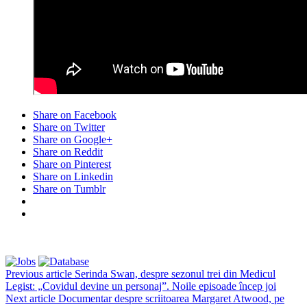
Share on Facebook
Share on Twitter
Share on Google+
Share on Reddit
Share on Pinterest
Share on Linkedin
Share on Tumblr
Previous article
Serinda Swan, despre sezonul trei din Medicul
Legist: „Covidul devine un personaj”. Noile episoade încep joi
Next article
Documentar despre scriitoarea Margaret Atwood, pe