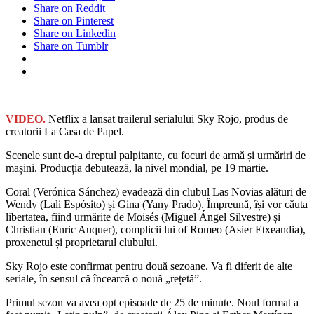
Share on Reddit
Share on Pinterest
Share on Linkedin
Share on Tumblr
VIDEO.
Netflix a lansat trailerul serialului Sky Rojo, produs de
creatorii La Casa de Papel.
Scenele sunt de-a dreptul palpitante, cu focuri de armă și urmăriri de
mașini. Producția debutează, la nivel mondial, pe 19 martie.
Coral (Verónica Sánchez) evadează din clubul Las Novias alături de
Wendy (Lali Espósito) și Gina (Yany Prado). Împreună, își vor căuta
libertatea, fiind urmărite de Moisés (Miguel Ángel Silvestre) și
Christian (Enric Auquer), complicii lui of Romeo (Asier Etxeandia),
proxenetul și proprietarul clubului.
Sky Rojo este confirmat pentru două sezoane. Va fi diferit de alte
seriale, în sensul că încearcă o nouă „rețetă”.
Primul sezon va avea opt episoade de 25 de minute. Noul format a