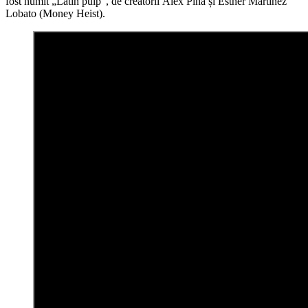
fost numit „Latin pulp”, de creatorii Álex Pina și Esther Martínez
Lobato (Money Heist).