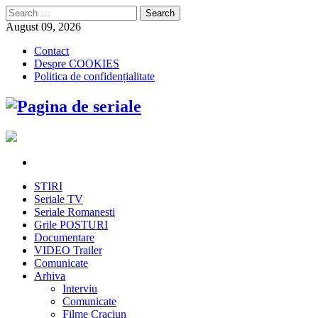
Search
for:
August 09, 2026
Contact
Despre COOKIES
Politica de confidențialitate
STIRI
Seriale TV
Seriale Romanesti
Grile POSTURI
Documentare
VIDEO Trailer
Comunicate
Arhiva
Interviu
Comunicate
Filme Craciun