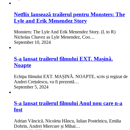
Netflix lansează trailerul pentru Monsters: The
Lyle and Erik Menendez Story
Monsters: The Lyle And Erik Menendez Story. (L to R)
Nicholas Chavez as Lyle Menendez, Coo…
September 10, 2024
S-a lansat trailerul filmului EXT. Mașină.
Noapte
Echipa filmului EXT. MAȘINĂ. NOAPTE, scris și regizat de
Andrei Crețulescu, va fi prezentă…
September 5, 2024
S-a lansat trailerul filmului Anul nou care n-a
fost
Adrian Văncică, Nicoleta Hâncu, Iulian Postelnicu, Emilia
Dobrin, Andrei Miercure și Mihai…