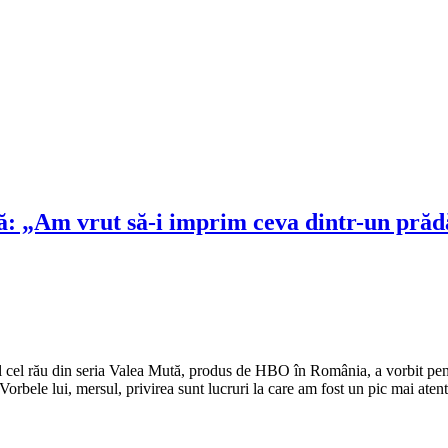
ă: „Am vrut să-i imprim ceva dintr-un prăd
 cel rău din seria Valea Mută, produs de HBO în România, a vorbit pentr
„Vorbele lui, mersul, privirea sunt lucruri la care am fost un pic mai ate