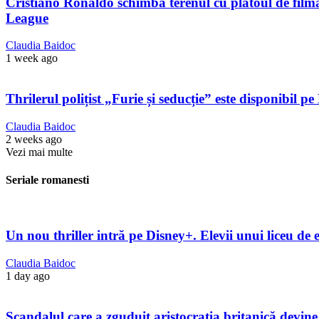
Cristiano Ronaldo schimbă terenul cu platoul de filmare
League
Claudia Baidoc
1 week ago
Thrilerul polițist „Furie și seducție” este disponibil 
Claudia Baidoc
2 weeks ago
Vezi mai multe
Seriale romanesti
Un nou thriller intră pe Disney+. Elevii unui liceu de e
Claudia Baidoc
1 day ago
Scandalul care a zguduit aristocrația britanică devine