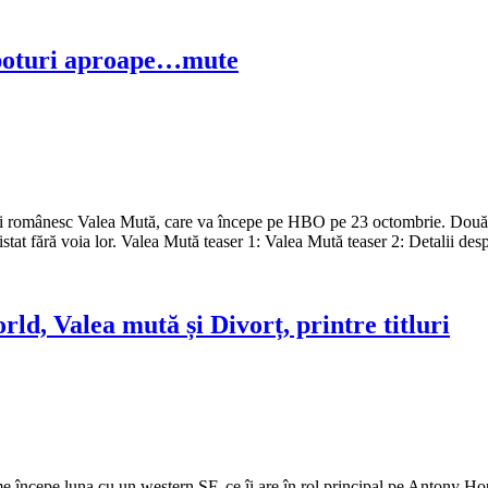
spoturi aproape…mute
 românesc Valea Mută, care va începe pe HBO pe 23 octombrie. Două spot
istat fără voia lor. Valea Mută teaser 1: Valea Mută teaser 2: Detalii des
ld, Valea mută și Divorț, printre titluri
 începe luna cu un western SF, ce îi are în rol principal pe Antony Hop