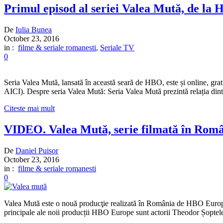
Primul episod al seriei Valea Mută, de la 
De
Iulia Bunea
October 23, 2016
in :
filme & seriale romanesti
,
Seriale TV
0
Seria Valea Mută, lansată în această seară de HBO, este și online, gr
AICI). Despre seria Valea Mută: Seria Valea Mută prezintă relația dintre
Citeste mai mult
VIDEO. Valea Mută, serie filmată în Român
De
Daniel Puisor
October 23, 2016
in :
filme & seriale romanesti
0
Valea Mută este o nouă producţie realizată în România de HBO Europe
principale ale noii producții HBO Europe sunt actorii Theodor Șoptele