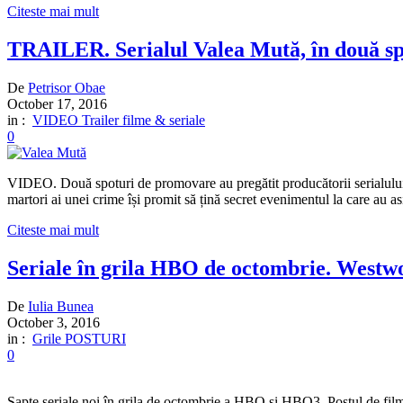
Citeste mai mult
TRAILER. Serialul Valea Mută, în două 
De
Petrisor Obae
October 17, 2016
in :
VIDEO Trailer filme & seriale
0
VIDEO. Două spoturi de promovare au pregătit producătorii serialului
martori ai unei crime își promit să țină secret evenimentul la care au as
Citeste mai mult
Seriale în grila HBO de octombrie. Westwor
De
Iulia Bunea
October 3, 2016
in :
Grile POSTURI
0
Șapte seriale noi în grila de octombrie a HBO și HBO3. Postul de filme