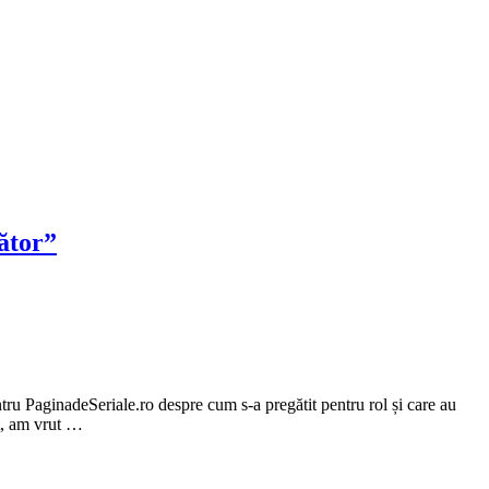
ător”
u PaginadeSeriale.ro despre cum s-a pregătit pentru rol și care au
nt, am vrut …