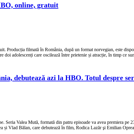
HBO, online, gratuit
atuit. Producția filmată în România, după un format norvegian, este di
 doi adolescenți care oscilează între prietenie și atracție, în timp ce sun
ia, debutează azi la HBO. Totul despre ser
. Seria Valea Mută, formată din patru episoade va avea premiera pe 2
a și Vlad Bălan, care debutează în film, Rodica Lazăr şi Emilian Oprea