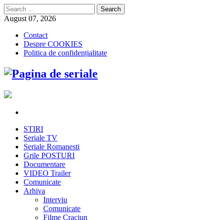
Search
for:
August 07, 2026
Contact
Despre COOKIES
Politica de confidențialitate
STIRI
Seriale TV
Seriale Romanesti
Grile POSTURI
Documentare
VIDEO Trailer
Comunicate
Arhiva
Interviu
Comunicate
Filme Craciun