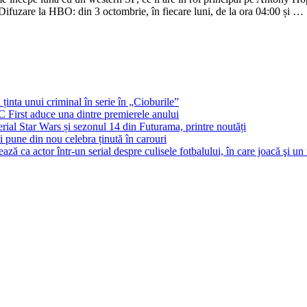
zare la HBO: din 3 octombrie, în fiecare luni, de la ora 04:00 și …
 ținta unui criminal în serie în „Cioburile”
BC First aduce una dintre premierele anului
al Star Wars și sezonul 14 din Futurama, printre noutăți
și pune din nou celebra ținută în carouri
ă ca actor într-un serial despre culisele fotbalului, în care joacă şi un