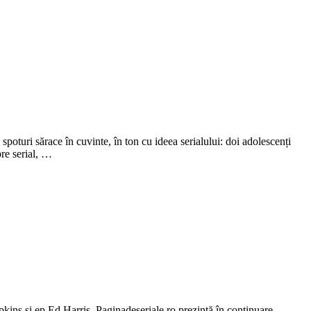
uri sărace în cuvinte, în ton cu ideea serialului: doi adolescenți
pre serial, …
kins și ep Ed Harris. Paginadeseriale.ro prezintă în continuare