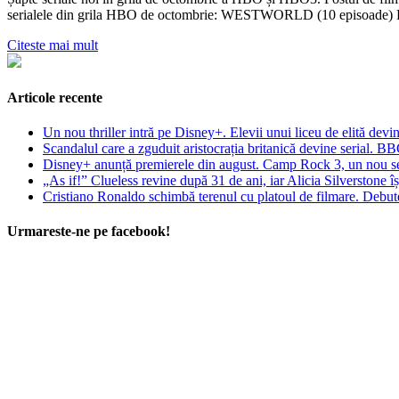
serialele din grila HBO de octombrie: WESTWORLD (10 episoade) Difu
Citeste mai mult
Articole recente
Un nou thriller intră pe Disney+. Elevii unui liceu de elită devin
Scandalul care a zguduit aristocrația britanică devine serial. B
Disney+ anunță premierele din august. Camp Rock 3, un nou seri
„As if!” Clueless revine după 31 de ani, iar Alicia Silverstone î
Cristiano Ronaldo schimbă terenul cu platoul de filmare. Debuteaz
Urmareste-ne pe facebook!