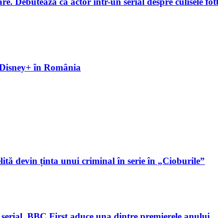
. Debutează ca actor într-un serial despre culisele fotb
pe Disney+ în România
lită devin ținta unui criminal în serie în „Cioburile”
 serial. BBC First aduce una dintre premierele anului