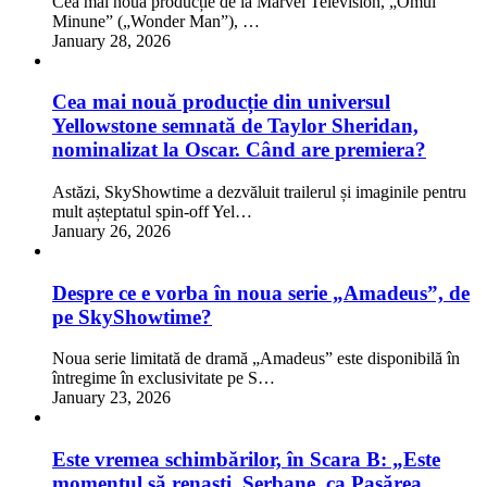
Cea mai nouă producție de la Marvel Television, „Omul
Minune” („Wonder Man”), …
January 28, 2026
Cea mai nouă producție din universul
Yellowstone semnată de Taylor Sheridan,
nominalizat la Oscar. Când are premiera?
Astăzi, SkyShowtime a dezvăluit trailerul și imaginile pentru
mult așteptatul spin-off Yel…
January 26, 2026
Despre ce e vorba în noua serie „Amadeus”, de
pe SkyShowtime?
Noua serie limitată de dramă „Amadeus” este disponibilă în
întregime în exclusivitate pe S…
January 23, 2026
Este vremea schimbărilor, în Scara B: „Este
momentul să renaști, Șerbane, ca Pasărea