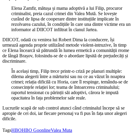
Elena Zamfir, mătușa și mama adoptivă a lui Filip, procuror
criminalist, preia cazul crimei din Valea Mută. Se lovește
curând de lipsa de cooperare dintre instituțiile implicate în
rezolvarea cazului, în condițiile în care una dintre victime era un
informator al DIICOT infiltrat în clanul Jartea.
DIICOT, odată cu venirea lui Robert Dima la conducere, își
urmează agenda proprie utilizând metode violent-intruzive, în timp
ce Elena încearcă să pătrundă în lumea ermetică a comunității rrome
de lângă Brașov, folosindu-se de o abordare lipsită de prejudecăți și
discriminare.
În același timp, Filip trece printr-o criză pe planuri multiple:
dilema alegerii între a mărturisi sau nu ce au văzut în noaptea
crimei; relația dificilă cu Horia, care îl respinge, temându-se de
consecințele relației lor; teama de întoarcerea criminalului;
raportul tensionat cu părinții săi adoptivi, cărora le impută
opacitatea în fața problemelor sale reale.
Lucrurile scapă de sub control atunci când criminalul începe să se
apropie de cei doi, iar fiecare personaj va fi pus în fața unor alegeri
dificile.
Tags
HBO
HBO Go
online
Valea Muta