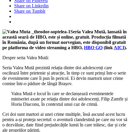
Share on Pinterest
Share on Linkedin
Share on Tumblr
Seria Valea Mută, lansată în
această seară de HBO, este și online, gratuit. Producția filmată
în România, după un format norvegian, este disponibil gratuit
pe platforma de video streaming a HBO,
HBO GO
(link
AICI
).
Despre seria Valea Mută:
Seria Valea Mută prezintă relația dintre doi adolescenți care
oscilează între prietenie și atracție, în timp ce sunt prinși într-o serie
de evenimente care îi pun în pericol. Ei devin martorii unor crime
comise într-o pădure de lângă Brașov.
Valea Mută e locul în care se declanșează evenimentele
miniseriei axate pe relația dintre doi adolescenți, Filip Zamfir și
Horia Diaconu, în contextul unui caz de crimă.
Cei doi sunt martori ai unei crime multiple, însă ascund acest lucru
pentru a-și proteja secretul: o aventură clandestină pe care nu vor să
o dezvăluie, date fiind prejudecățile lumii în care trăiesc, dar și cele
ale propriilor părinți.