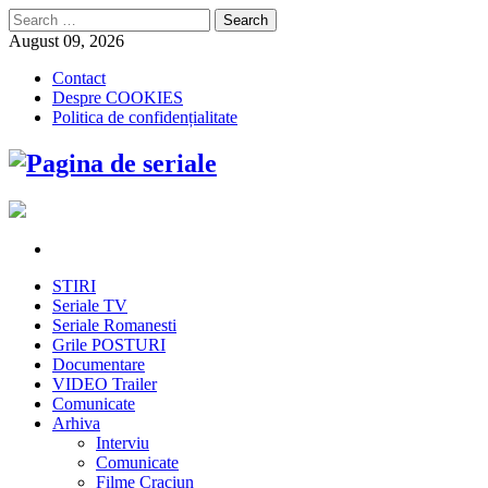
Search
for:
August 09, 2026
Contact
Despre COOKIES
Politica de confidențialitate
STIRI
Seriale TV
Seriale Romanesti
Grile POSTURI
Documentare
VIDEO Trailer
Comunicate
Arhiva
Interviu
Comunicate
Filme Craciun