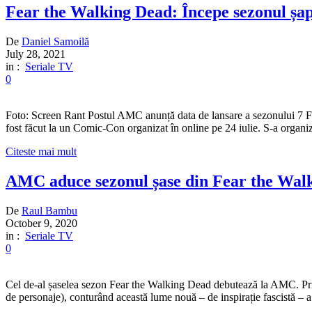
Fear the Walking Dead: Începe sezonul șa
De
Daniel Samoilă
July 28, 2021
in :
Seriale TV
0
Foto: Screen Rant Postul AMC anunță data de lansare a sezonului 7 Fea
fost făcut la un Comic-Con organizat în online pe 24 iulie. S-a organi
Citeste mai mult
AMC aduce sezonul șase din Fear the Wal
De
Raul Bambu
October 9, 2020
in :
Seriale TV
0
Cel de-al șaselea sezon Fear the Walking Dead debutează la AMC. Prim
de personaje), conturând această lume nouă – de inspirație fascistă – a