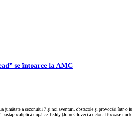
Dead” se întoarce la AMC
jumătate a sezonului 7 și noi aventuri, obstacole și provocări într-o lume
i” postapocaliptică după ce Teddy (John Glover) a detonat focoase nucl