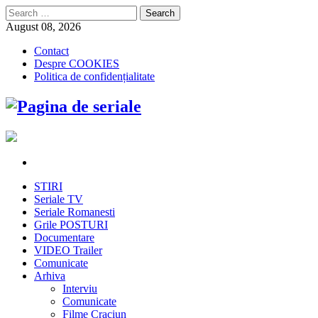
Search
for:
August 08, 2026
Contact
Despre COOKIES
Politica de confidențialitate
STIRI
Seriale TV
Seriale Romanesti
Grile POSTURI
Documentare
VIDEO Trailer
Comunicate
Arhiva
Interviu
Comunicate
Filme Craciun