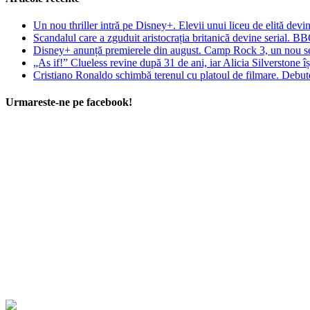
Un nou thriller intră pe Disney+. Elevii unui liceu de elită devin
Scandalul care a zguduit aristocrația britanică devine serial. B
Disney+ anunță premierele din august. Camp Rock 3, un nou seri
„As if!” Clueless revine după 31 de ani, iar Alicia Silverstone î
Cristiano Ronaldo schimbă terenul cu platoul de filmare. Debuteaz
Urmareste-ne pe facebook!