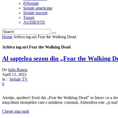
#3Seriale
Seriale americane
Seriale turcesti
Topuri
AUDIENTE
Home
Arhiva tag-uri Fear the Walking Dead
Arhiva tag-uri Fear the Walking Dead
Al șaptelea sezon din „Fear the Walking 
De
Iulia Bunea
April 12, 2022
in :
Seriale TV
0
Atenție, spoilere! Eroii din „Fear the Walking Dead” se întorc cu a doua 
mușcătura monștrilor care-i urmăresc constant. Atmosfera este „și ma
Citeste mai mult