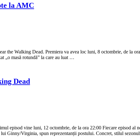
pte la AMC
r the Walking Dead. Premiera va avea loc luni, 8 octombrie, de la ora 
zat „o masă rotundă” la care au luat …
king Dead
ul episod vine luni, 12 octombrie, de la ora 22:00 Fiecare episod al n
 lui Ginny/Virginia, spun reprezentanții postului. Concret, stilul sezonu