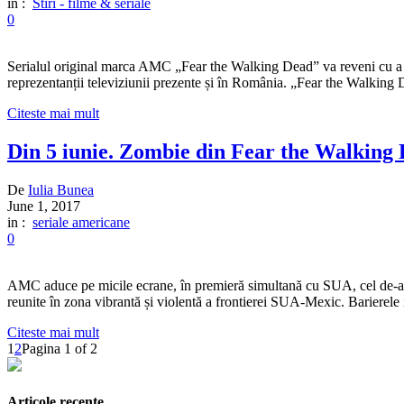
in :
Stiri - filme & seriale
0
Serialul original marca AMC „Fear the Walking Dead” va reveni cu a do
reprezentanții televiziunii prezente și în România. „Fear the Walking 
Citeste mai mult
Din 5 iunie. Zombie din Fear the Walking 
De
Iulia Bunea
June 1, 2017
in :
seriale americane
0
AMC aduce pe micile ecrane, în premieră simultană cu SUA, cel de-al tr
reunite în zona vibrantă și violentă a frontierei SUA-Mexic. Barierele 
Citeste mai mult
1
2
Pagina 1 of 2
Articole recente