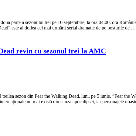
ua parte a sezonului trei pe 10 septembrie, la ora 04:00, ora României
Dead” este al doilea cel mai urmărit serial dramatic de pe posturile de …
Dead revin cu sezonul trei la AMC
eilea sezon din Fear the Walking Dead, luni, pe 5 iunie. ”Fear the Walk
internaționale nu mai există din cauza apocalipsei, iar personajele noas