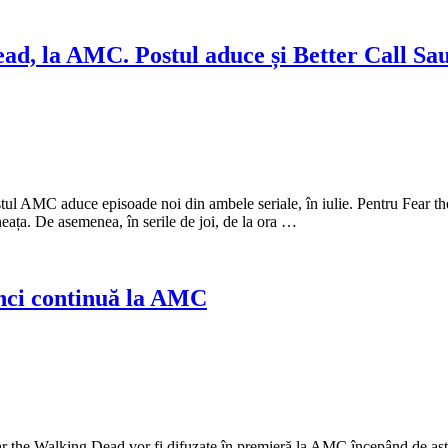
, la AMC. Postul aduce și Better Call Saul
stul AMC aduce episoade noi din ambele seriale, în iulie. Pentru Fear t
neața. De asemenea, în serile de joi, de la ora …
nci continuă la AMC
ear the Walking Dead vor fi difuzate în premieră la AMC începând de astăz