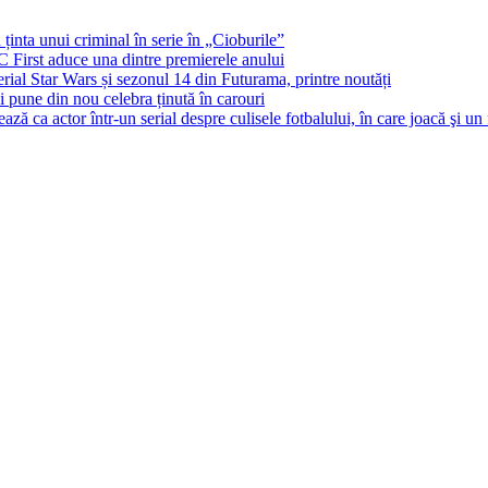
 ținta unui criminal în serie în „Cioburile”
BC First aduce una dintre premierele anului
al Star Wars și sezonul 14 din Futurama, printre noutăți
și pune din nou celebra ținută în carouri
ă ca actor într-un serial despre culisele fotbalului, în care joacă şi un