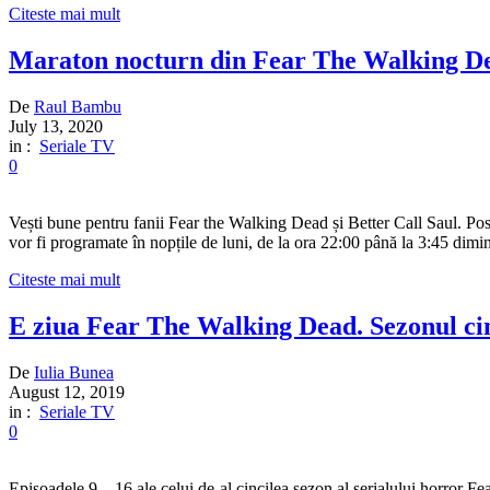
Citeste mai mult
Maraton nocturn din Fear The Walking Dead
De
Raul Bambu
July 13, 2020
in :
Seriale TV
0
Vești bune pentru fanii Fear the Walking Dead și Better Call Saul. Po
vor fi programate în nopțile de luni, de la ora 22:00 până la 3:45 dimi
Citeste mai mult
E ziua Fear The Walking Dead. Sezonul ci
De
Iulia Bunea
August 12, 2019
in :
Seriale TV
0
Episoadele 9 – 16 ale celui de-al cincilea sezon al serialului horror F