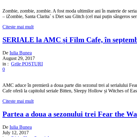
Zombie, zombie, zombie. A fost moda ultimilor ani în materie de seria
– iZombie, Santa Clarita` s Diet sau Glitch (cel mai puțin sângeros seri
Citeste mai mult
SERIALE la AMC și Film Cafe, în septembri
De
Iulia Bunea
August 29, 2017
in :
Grile POSTURI
0
AMC aduce în premieră a doua parte din sezonul trei al serialului Fe
Cafe oferă la capitolul seriale Bitten, Sleepy Hollow și Witches of 
Citeste mai mult
Partea a doua a sezonului trei Fear the 
De
Iulia Bunea
July 12, 2017