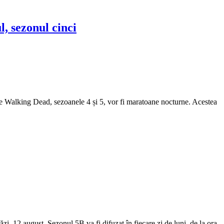
, sezonul cinci
he Walking Dead, sezoanele 4 și 5, vor fi maratoane nocturne. Acestea
i, 12 august. Sezonul 5B va fi difuzat în fiecare zi de luni, de la ora