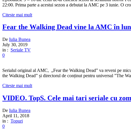
22:00. Prima parte a acestui sezon a debutat la AMC pe 3 iunie. O cr
Citeste mai mult
Fear the Walking Dead vine la AMC în luna
De
Iulia Bunea
July 30, 2019
in :
Seriale TV
0
Serialul original al AMC, „Fear the Walking Dead” va reveni pe micul 
the Walking Dead” și directorul de conținut pentru universul ”The Wal
Citeste mai mult
VIDEO. TopS. Cele mai tari seriale cu zo
De
Iulia Bunea
April 11, 2018
in :
Topuri
0