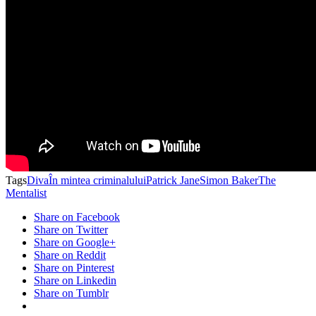
Tags
Diva
În mintea criminalului
Patrick Jane
Simon Baker
The
Mentalist
Share on Facebook
Share on Twitter
Share on Google+
Share on Reddit
Share on Pinterest
Share on Linkedin
Share on Tumblr