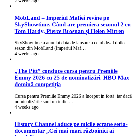
2 weeks ago
MobLand – Imperiul Mafiei revine pe
SkyShowtime. Când are premiera sezonul 2 cu
Tom Hardy, Pierce Brosnan și Helen Mirren
SkyShowtime a anunțat data de lansare a celui de-al doilea
sezon din MobLand (Imperiul Maf…
4 weeks ago
„The Pitt” conduce cursa pentru Premiile
Emmy 2026 cu 25 de nominalizări. HBO Max
domină competiția
Cursa pentru Premiile Emmy 2026 a început în forță, iar dacă
nominalizările sunt un indici…
4 weeks ago
History Channel aduce pe micile ecrane seria-
documentar „Cei mai mari războinici ai