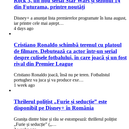
Rock 3, un nou serial Star Wars și sezonul 14
din Futurama, printre noutăți
Disney+ a anunțat lista premierelor programate în luna august,
iar printre cele mai aștept…
4 days ago
Cristiano Ronaldo schimbă terenul cu platoul
de filmare. Debutează ca actor într-un serial
despre culisele fotbalului, în care joacă şi un fost
rival din Premier League
Cristiano Ronaldo joacă, însă nu pe teren. Fotbalistul
portughez va juca şi va produce exe…
1 week ago
Thrilerul polițist „Furie și seducție” este
disponibil pe Disney+ în România
Granița dintre bine și rău se estompează: thrillerul polițist
„Furie și seducție” („…