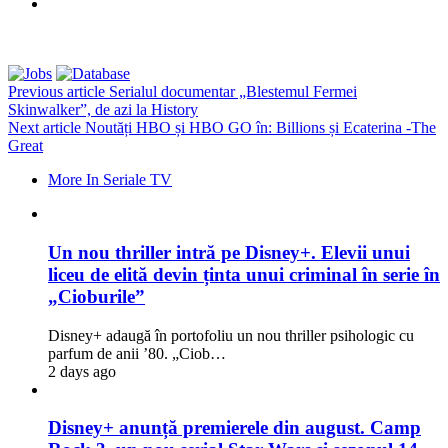
Previous article
Serialul documentar „Blestemul Fermei
Skinwalker”, de azi la History
Next article
Noutăți HBO și HBO GO în: Billions și Ecaterina -The
Great
More In Seriale TV
Un nou thriller intră pe Disney+. Elevii unui
liceu de elită devin ținta unui criminal în serie în
„Cioburile”
Disney+ adaugă în portofoliu un nou thriller psihologic cu
parfum de anii ’80. „Ciob…
2 days ago
Disney+ anunță premierele din august. Camp