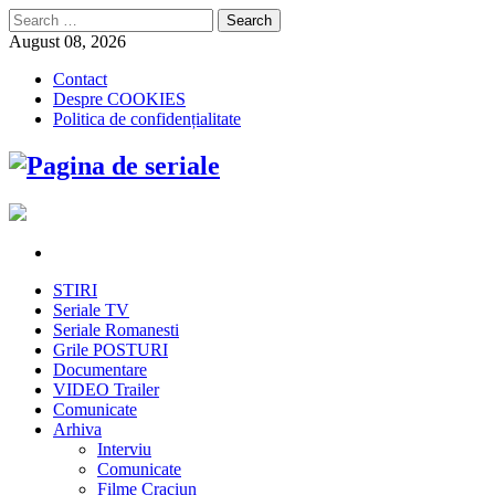
Search
for:
August 08, 2026
Contact
Despre COOKIES
Politica de confidențialitate
STIRI
Seriale TV
Seriale Romanesti
Grile POSTURI
Documentare
VIDEO Trailer
Comunicate
Arhiva
Interviu
Comunicate
Filme Craciun