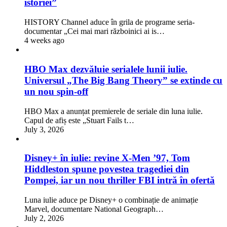
istoriei”
HISTORY Channel aduce în grila de programe seria-
documentar „Cei mai mari războinici ai is…
4 weeks ago
HBO Max dezvăluie serialele lunii iulie.
Universul „The Big Bang Theory” se extinde cu
un nou spin-off
HBO Max a anunțat premierele de seriale din luna iulie.
Capul de afiș este „Stuart Fails t…
July 3, 2026
Disney+ în iulie: revine X-Men ’97, Tom
Hiddleston spune povestea tragediei din
Pompei, iar un nou thriller FBI intră în ofertă
Luna iulie aduce pe Disney+ o combinație de animație
Marvel, documentare National Geograph…
July 2, 2026