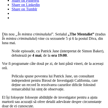
Share on Pinterest
Share on Linkedin
Share on Tumblr
Din nou
„În mintea criminalului
”. Serialul
„The Mentalist”
(tradus
În mintea criminalului
) vine cu sezoanele 5 și 6 la postul Diva, din
luna mai.
Noile episoade, cu Patrick Jane (interpretat de Simon Baker),
debutează pe
4 mai
, de la
ora 19:00
.
Vor fi programate câte două pe zi, de luni până vineri, de la aceeași
oră.
Pelicula spune povestea lui Patrick Jane, un consultant
independent pentru Biroul de Investigații California, care
deține un record în rezolvarea cazurilor dificile folosind
remarcabilul lui simț de observație.
El își foloșește folosește abilitățile de investigator pentru a ajuta
martorii sau acuzații să ofere detalii adevărate despre circumstanțe
doar de ei cunoscute.