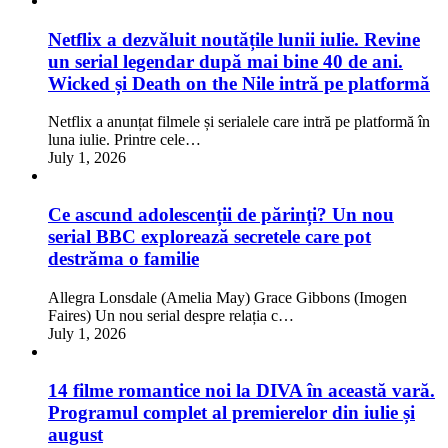
Netflix a dezvăluit noutățile lunii iulie. Revine
un serial legendar după mai bine 40 de ani.
Wicked și Death on the Nile intră pe platformă
Netflix a anunțat filmele și serialele care intră pe platformă în
luna iulie. Printre cele…
July 1, 2026
Ce ascund adolescenții de părinți? Un nou
serial BBC explorează secretele care pot
destrăma o familie
Allegra Lonsdale (Amelia May) Grace Gibbons (Imogen
Faires) Un nou serial despre relația c…
July 1, 2026
14 filme romantice noi la DIVA în această vară.
Programul complet al premierelor din iulie și
august