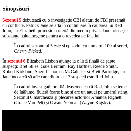
Sinopsisuri
Sezonul 5
debutează cu o investigație CBI alături de FBI presărată
cu conflicte. Patrick Jane se află în continuare în căutarea lui Red
John, iar Elizabeth primește o ofertă din mediu privat. Jane folosește
substanțe halucinogene pentru a o revedea pe fata lui.
În cadrul sezonului 5 este și episodul cu numarul 100 al seriei,
Cherry Picked.
În
sezonul 6
Elizabeth Lisbon ajunge la o listă finală de șapte
suspecți: Bret Stiles, Gale Bertram, Ray Haffner, Reede Smith,
Robert Kirkland, Sheriff Thomas McCallister și Brett Partridge, iar
Jane încearcă să afle care dintre cei 7 suspecți este Red John.
În cadrul investigațiilor află deasemenea că Red John se teme
de înălțime, fluieră foarte bine și are un tatuaj pe umărul stâng.
Sezonul 6 marchează și plecarea actorilor Amanda Righetti
(Grace Van Pelt) și Owain Yeoman (Wayne Rigsby).