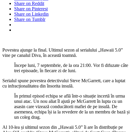
Share on Reddit
Share on Pinterest
Share on Linkedin
Share on Tumblr
Povestea ajunge la final. Ultimul sezon al serialului „Hawaii 5.0”
vine pe canalul Diva, în această toamnă.
Începe luni, 7 septembrie, de la ora 21:00. Vor fi difuzate câte
trei episoade, în fiecare zi de luni.
Serialul spune povestea detectivului Steve McGarrett, care a luptat
cu infracționalitatea din însorita insulă.
În primul episod echipa se află într-o situație incertă în urma
unui atac. Un nou aliat îl ajută pe McGarrett în lupta cu un
asasin care vizează conducătorii mafiei de pe insulă. De
asemenea, echipa își ia la revedere de la un membru de bază și
un coleg drag.
Al 10-lea și ultimul sezon din „Hawaii 5.0” îi are în distribuție pe