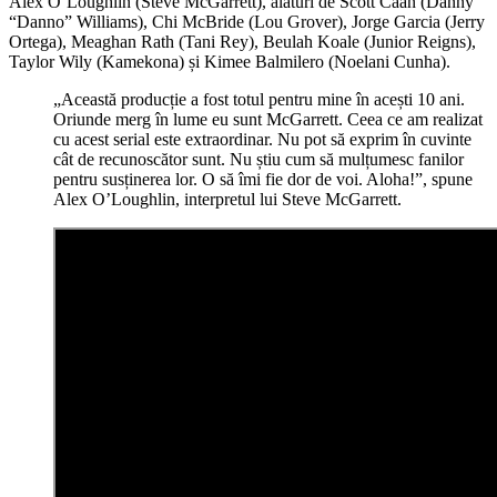
Alex O’Loughlin (Steve McGarrett), alături de Scott Caan (Danny
“Danno” Williams), Chi McBride (Lou Grover), Jorge Garcia (Jerry
Ortega), Meaghan Rath (Tani Rey), Beulah Koale (Junior Reigns),
Taylor Wily (Kamekona) și Kimee Balmilero (Noelani Cunha).
„Această producție a fost totul pentru mine în acești 10 ani.
Oriunde merg în lume eu sunt McGarrett. Ceea ce am realizat
cu acest serial este extraordinar. Nu pot să exprim în cuvinte
cât de recunoscător sunt. Nu știu cum să mulțumesc fanilor
pentru susținerea lor. O să îmi fie dor de voi. Aloha!”, spune
Alex O’Loughlin, interpretul lui Steve McGarrett.