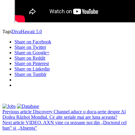
Tags
Diva
Hawaii 5.0
Share on Facebook
Share on Twitter
Share on Google+
Share on Reddit
Share on Pinterest
Share on Linkedin
Share on Tumblr
Previous article
Discovery Channel aduce o docu-serie despre Al
Doilea Război Mondial. Ce alte seriale mai are luna aceasta?
Next article
VIDEO. AXN vine cu sezoane noi din „Doctorul cel
bun” și „Absența”