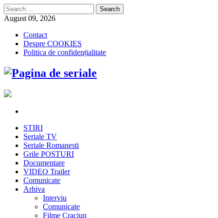
Search
for:
August 09, 2026
Contact
Despre COOKIES
Politica de confidențialitate
STIRI
Seriale TV
Seriale Romanesti
Grile POSTURI
Documentare
VIDEO Trailer
Comunicate
Arhiva
Interviu
Comunicate
Filme Craciun