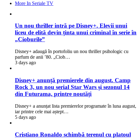
More In Seriale TV
Un nou thriller intră pe Disney+. Elevii unui
liceu de elită devin ținta unui criminal în serie în
„Cioburile”
Disney+ adaugă în portofoliu un nou thriller psihologic cu
parfum de anii ’80. „Ciob…
3 days ago
Disney+ anunță premierele din august. Camp
Rock 3, un nou serial Star Wars și sezonul 14
din Futurama, printre noutăți
Disney+ a anunțat lista premierelor programate în luna august,
iar printre cele mai aștept…
5 days ago
Cristiano Ronaldo schimbă terenul cu platoul