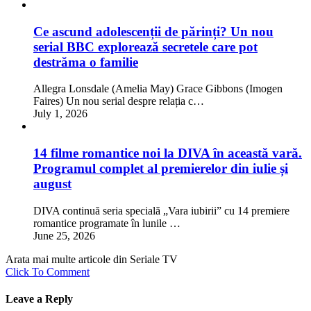
Ce ascund adolescenții de părinți? Un nou
serial BBC explorează secretele care pot
destrăma o familie
Allegra Lonsdale (Amelia May) Grace Gibbons (Imogen
Faires) Un nou serial despre relația c…
July 1, 2026
14 filme romantice noi la DIVA în această vară.
Programul complet al premierelor din iulie și
august
DIVA continuă seria specială „Vara iubirii” cu 14 premiere
romantice programate în lunile …
June 25, 2026
Arata mai multe articole din Seriale TV
Click To Comment
Leave a Reply