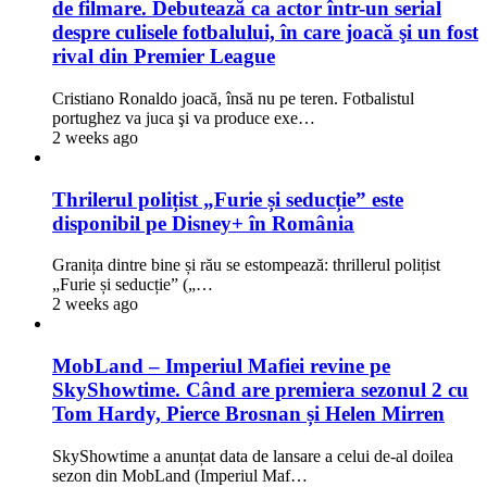
de filmare. Debutează ca actor într-un serial
despre culisele fotbalului, în care joacă şi un fost
rival din Premier League
Cristiano Ronaldo joacă, însă nu pe teren. Fotbalistul
portughez va juca şi va produce exe…
2 weeks ago
Thrilerul polițist „Furie și seducție” este
disponibil pe Disney+ în România
Granița dintre bine și rău se estompează: thrillerul polițist
„Furie și seducție” („…
2 weeks ago
MobLand – Imperiul Mafiei revine pe
SkyShowtime. Când are premiera sezonul 2 cu
Tom Hardy, Pierce Brosnan și Helen Mirren
SkyShowtime a anunțat data de lansare a celui de-al doilea
sezon din MobLand (Imperiul Maf…