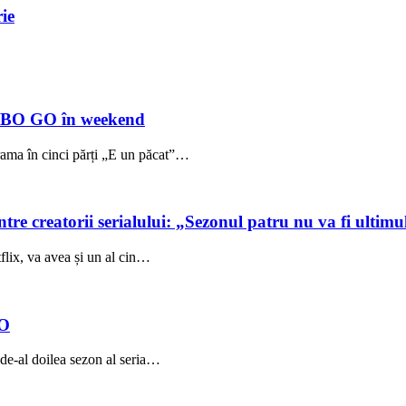
ie
HBO GO în weekend
ama în cinci părți „E un păcat”…
tre creatorii serialului: „Sezonul patru nu va fi ultimu
flix, va avea și un al cin…
BO
de-al doilea sezon al seria…