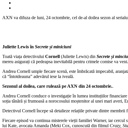
AXN va difuza de luni, 24 octombrie, cel de-al doilea sezon al serialulu
Juliette Lewis în
Secrete și miniciuni
Toată viața detectivului
Cornell
(Juliette Lewis) din
Secrete și minci
mereu asigurați că pedeapsa inevitabilă pentru crimele comise va veni
Andrea Cornell umple fiecare scenă, este îmbrăcată impecabil, aranjată
că “întotdeauna” adevărul iese la iveală.
Sezonul al doilea, care rulează pe AXN din 24 octombrie.
.
Andrea Cornell conduce o investigație în lumea instituțiilor financiar
soția tânără și frumoasă a norocosului moștenitor al unei mari averi, 
Detectivul Cornell începe să detalieze relațiile private dintre membrii f
Fiecare episod va continua misterele vieții familiei Warner, iar cercul 
lui Kate, avocata Amanda (Meki Cox, cunoscută din filmul
Crazy, St