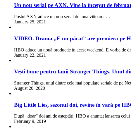
Un nou serial pe AXN. Vine la început de februar
Postul AXN aduce un nou serial de luna viitoare. …
January 25, 2021
VIDEO. Drama „E un păcat” are premiera pe 
HBO aduce un nouă producție în acest weekend. E vorba de dr
January 22, 2021
Vești bune pentru fanii Stranger Things. Unul din
Stranger Things, unul dintre cele mai populare seriale de pe Net
August 20, 2020
Big Little Lies, sezonul doi, revine în vară pe H
După „doar” doi ani de așteptări, HBO a anunțat lansarea celui 
February 9, 2019