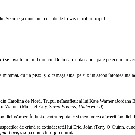
i Secrete și minciuni, cu Juliette Lewis în rol principal.
uni
se învârte în jurul muncii. De fiecare dată când apare pe ecran nu ve
.
 minimal, cu un pistol și o cămașă albă, pe sub un sacou întotdeauna ne
e din Carolina de Nord. Trupul neînsuflețit al lui Kate Warner (Jordana
Eric Warner (Michael Ealy,
Seven Pounds, Underworld
).
amiliei Warner. În lupta pentru reputație și menținerea afacerii familiei, 
suspecților de crimă se extinde: tatăl lui Eric, John (Terry O’Quinn, cun
upid, Love
,), soția unui chirurg renumit.