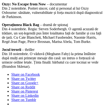
Ozzy: No Escape from Now
– documentar
Din 2 noiembrie. Portret sincer, cald și personal al lui Ozzy
Osbourne: sănătate, vulnerabilitate și forța muzicii după diagnosticul
de Parkinson.
Operațiunea Black Bag
– dramă de spionaj
Din 4 noiembrie. Regia: Steven Soderbergh. O agentă acuzată de
trădare, un soț-legendă pus între loialitatea față de familie și cea față
de țară. Cu Cate Blanchett, Michael Fassbender, Naomie Harris,
Regé-Jean Page, Pierce Brosnan, Marisa Abela, Tom Burke.
Jocul terorii
– thriller
Din 18 noiembrie. O văduvă (Meghann Fahy) la prima întâlnire
după mulți ani primește mesaje din casă: un intrus o forțează să
urmeze ordine letale. Ținta finală: bărbatul cu care tocmai se vede
(Brandon Sklenar).
Share on Facebook
Share on Twitter
Share on Google+
Share on Reddit
Share on Pinterest
Share on Linkedin
Share on Tumblr