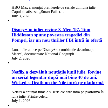
HBO Max a anunțat premierele de seriale din luna iulie.
Capul de afiș este „Stuart Fails t…
July 3, 2026
Disney+ în iulie: revine X-Men ’97, Tom
Hiddleston spune povestea tragediei din
Pompei, iar un nou thriller FBI intră în ofertă
Luna iulie aduce pe Disney+ o combinație de animație
Marvel, documentare National Geograph…
July 2, 2026
Netflix a dezvăluit noutățile lunii iulie. Revine
un serial legendar după mai bine 40 de ani.
Wicked și Death on the Nile intră pe platformă
Netflix a anunțat filmele și serialele care intră pe platformă în
luna iulie. Printre cele…
July 1, 2026