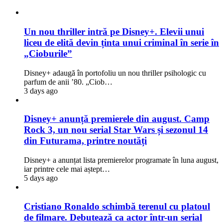
Un nou thriller intră pe Disney+. Elevii unui
liceu de elită devin ținta unui criminal în serie în
„Cioburile”
Disney+ adaugă în portofoliu un nou thriller psihologic cu
parfum de anii ’80. „Ciob…
3 days ago
Disney+ anunță premierele din august. Camp
Rock 3, un nou serial Star Wars și sezonul 14
din Futurama, printre noutăți
Disney+ a anunțat lista premierelor programate în luna august,
iar printre cele mai aștept…
5 days ago
Cristiano Ronaldo schimbă terenul cu platoul
de filmare. Debutează ca actor într-un serial