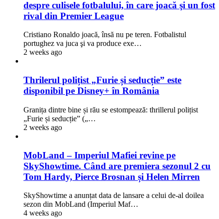
despre culisele fotbalului, în care joacă şi un fost
rival din Premier League
Cristiano Ronaldo joacă, însă nu pe teren. Fotbalistul
portughez va juca şi va produce exe…
2 weeks ago
Thrilerul polițist „Furie și seducție” este
disponibil pe Disney+ în România
Granița dintre bine și rău se estompează: thrillerul polițist
„Furie și seducție” („…
2 weeks ago
MobLand – Imperiul Mafiei revine pe
SkyShowtime. Când are premiera sezonul 2 cu
Tom Hardy, Pierce Brosnan și Helen Mirren
SkyShowtime a anunțat data de lansare a celui de-al doilea
sezon din MobLand (Imperiul Maf…
4 weeks ago