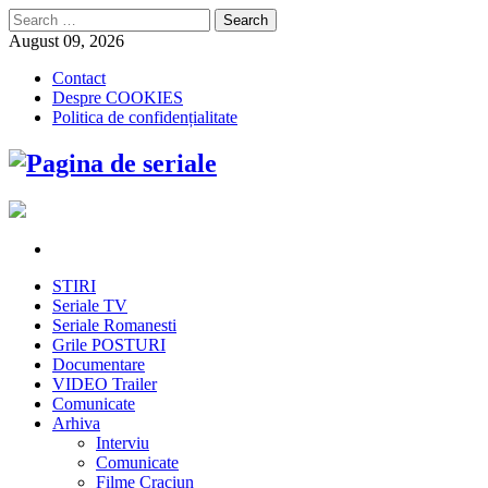
Search
for:
August 09, 2026
Contact
Despre COOKIES
Politica de confidențialitate
STIRI
Seriale TV
Seriale Romanesti
Grile POSTURI
Documentare
VIDEO Trailer
Comunicate
Arhiva
Interviu
Comunicate
Filme Craciun