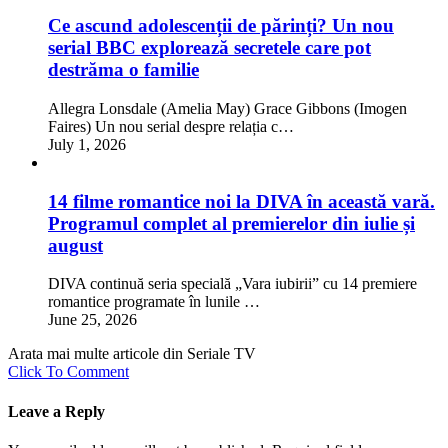
Ce ascund adolescenții de părinți? Un nou
serial BBC explorează secretele care pot
destrăma o familie
Allegra Lonsdale (Amelia May) Grace Gibbons (Imogen
Faires) Un nou serial despre relația c…
July 1, 2026
14 filme romantice noi la DIVA în această vară.
Programul complet al premierelor din iulie și
august
DIVA continuă seria specială „Vara iubirii” cu 14 premiere
romantice programate în lunile …
June 25, 2026
Arata mai multe articole din Seriale TV
Click To Comment
Leave a Reply