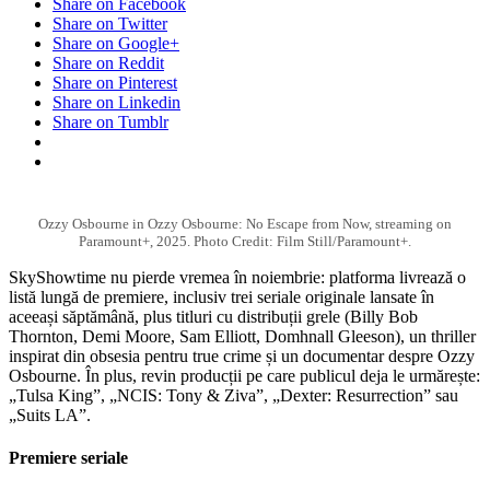
Share on Facebook
Share on Twitter
Share on Google+
Share on Reddit
Share on Pinterest
Share on Linkedin
Share on Tumblr
Ozzy Osbourne in Ozzy Osbourne: No Escape from Now, streaming on
Paramount+, 2025. Photo Credit: Film Still/Paramount+.
SkyShowtime nu pierde vremea în noiembrie: platforma livrează o
listă lungă de premiere, inclusiv trei seriale originale lansate în
aceeași săptămână, plus titluri cu distribuții grele (Billy Bob
Thornton, Demi Moore, Sam Elliott, Domhnall Gleeson), un thriller
inspirat din obsesia pentru true crime și un documentar despre Ozzy
Osbourne. În plus, revin producții pe care publicul deja le urmărește:
„Tulsa King”, „NCIS: Tony & Ziva”, „Dexter: Resurrection” sau
„Suits LA”.
Premiere seriale