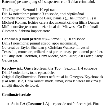
Bateman) pe care ajung să-l suspecteze c-ar fi chiar criminalul.
The Paper
– Sezonul 1, 10 episoade
Din 14 noiembrie: primele 3 episoade, apoi săptămânal.
Comedie mockumentary de Greg Daniels („The Office” US) și
Michael Koman. Echipa care a documentat cândva filiala Dunder
Mifflin urmărește acum un ziar local din Midwest. Cu Domhnall
Gleeson și Sabrina Impacciatore.
Landman (Omul petrolului)
– Sezonul 2, 10 episoade
Din 21 noiembrie: primul episod, apoi săptămânal.
Co-creat de Taylor Sheridan și Christian Wallace. În vestul
Texasului, muncitori, miliardari și pariuri uriașe pe boomul petrolier.
Cu Billy Bob Thornton, Demi Moore, Sam Elliott, Ali Larter, Andy
Garcia ș.a.
Krychowiak: One Step from the Top
– Sezonul 1, 4 episoade
Din 27 noiembrie, toate episoadele.
Original SkyShowtime. Portret nefiltrat al lui Grzegorz Krychowiak
și al soției sale, Celia Jaunat: modă, umor, viață la viteză maximă și
ambiții dincolo de fotbal.
Continuări seriale
Suits LA (Costume LA)
– episoade noi în fiecare joi. Final