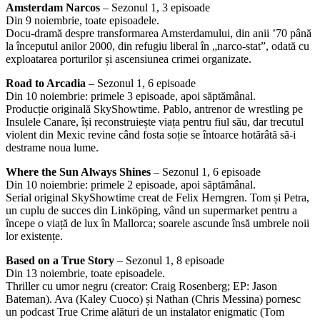
Amsterdam Narcos
– Sezonul 1, 3 episoade
Din 9 noiembrie, toate episoadele.
Docu-dramă despre transformarea Amsterdamului, din anii ’70 până
la începutul anilor 2000, din refugiu liberal în „narco-stat”, odată cu
exploatarea porturilor și ascensiunea crimei organizate.
Road to Arcadia
– Sezonul 1, 6 episoade
Din 10 noiembrie: primele 3 episoade, apoi săptămânal.
Producție originală SkyShowtime. Pablo, antrenor de wrestling pe
Insulele Canare, își reconstruiește viața pentru fiul său, dar trecutul
violent din Mexic revine când fosta soție se întoarce hotărâtă să-i
destrame noua lume.
Where the Sun Always Shines
– Sezonul 1, 6 episoade
Din 10 noiembrie: primele 2 episoade, apoi săptămânal.
Serial original SkyShowtime creat de Felix Herngren. Tom și Petra,
un cuplu de succes din Linköping, vând un supermarket pentru a
începe o viață de lux în Mallorca; soarele ascunde însă umbrele noii
lor existențe.
Based on a True Story
– Sezonul 1, 8 episoade
Din 13 noiembrie, toate episoadele.
Thriller cu umor negru (creator: Craig Rosenberg; EP: Jason
Bateman). Ava (Kaley Cuoco) și Nathan (Chris Messina) pornesc
un podcast True Crime alături de un instalator enigmatic (Tom