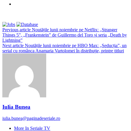
Previous article
Noutățile lunii noiembrie pe Netflix: „Stranger
Things 5”, „Frankenstein” de Guillermo del Toro și seria „Death by
Lightning”
Next article
Noutățile lunii noiembrie pe HBO Max: „Seducția”, un
serial cu românca Anamaria Vartolomei în distribuție, printre titluri
Iulia Bunea
iulia.bunea@paginadeseriale.ro
More In Seriale TV