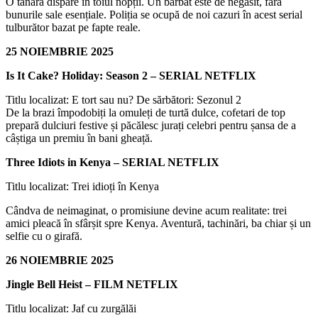
O tânără dispare în toiul nopții. Un bărbat este de negăsit, fără
bunurile sale esențiale. Poliția se ocupă de noi cazuri în acest serial
tulburător bazat pe fapte reale.
25 NOIEMBRIE 2025
Is It Cake? Holiday: Season 2 – SERIAL NETFLIX
Titlu localizat: E tort sau nu? De sărbători: Sezonul 2
De la brazi împodobiți la omuleți de turtă dulce, cofetari de top
prepară dulciuri festive și păcălesc jurați celebri pentru șansa de a
câștiga un premiu în bani gheață.
Three Idiots in Kenya – SERIAL NETFLIX
Titlu localizat: Trei idioți în Kenya
Cândva de neimaginat, o promisiune devine acum realitate: trei
amici pleacă în sfârșit spre Kenya. Aventură, tachinări, ba chiar și un
selfie cu o girafă.
26 NOIEMBRIE 2025
Jingle Bell Heist – FILM NETFLIX
Titlu localizat: Jaf cu zurgălăi