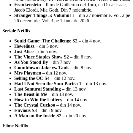
Frankenstein
– film de Guillermo del Toro, cu Oscar Isaac,
Jacob Elordi, Mia Goth. Din 7 noiembrie.
Stranger Things 5: Volumul 1
– din 27 noiembrie. Vol. 2 pe
26 decembrie, Vol. 3 pe 1 ianuarie 2026.
Seriale Netflix
Squid Game: The Challenge S2
– din 4 nov.
Heweliusz
– din 5 nov.
Just Alice
– din 5 nov.
The Vince Staples Show S2
– din 6 nov.
As You Stood By
– din 7 nov.
Countdown: Jake vs. Tank
– din 8 nov.
Mrs Playmen
– din 12 nov.
Selling the OC S4
– din 12 nov.
Had I Not Seen the Sun: Partea 1
– din 13 nov.
Last Samurai Standing
– din 13 nov.
The Beast in Me
– din 13 nov.
How to Win the Lottery
– din 14 nov.
The Crystal Cuckoo
– din 14 nov.
Envious S3
– din 19 nov.
A Man on the Inside S2
– din 20 nov.
Filme Netflix