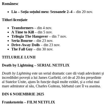
Românesc
Lia – Soția soțului meu: Sezoanele 2–4
– din 20 nov.
Titluri licențiate
Transformers
– din 4 nov.
A Time to Kill
– din 5 nov.
Trilogia The Hangover
– din 7 nov.
Seria Bourne
– din 23 nov.
Drive-Away Dolls
– din 23 nov.
The Fall Guy
– din 30 nov.
TITLURILE LUNII
Death by Lightning – SERIAL NETFLIX
Death by Lightning
este un serial dramatic care dă viață adevăratei și
incredibilei povești a lui James Garfield, cel de-al 20-lea președinte
al Statelor Unite, ajuns în funcție după multe ezitări, și a celui mai
mare admirator al său, Charles Guiteau, bărbatul care îl va asasina.
DIN 6 NOIEMBRIE 2025
Frankenstein – FILM NETFLIX