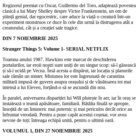
Regizorul premiat cu Oscar, Guillermo del Toro, adaptează povestea
clasică a lui Mary Shelley despre Victor Frankenstein, un om de
știință genial, dar egocentric, care aduce la viață o creatură într-un
experiment monstruos ce duce în cele din urmă la distrugerea atât a
creatorului, cât și a creației sale tragice.
DIN 7 NOIEMBRIE 2025
Stranger Things 5: Volume 1- SERIAL NETFLIX
Toamna anului 1987. Hawkins este marcat de deschiderea
portalurilor, iar eroii noștri sunt uniți de un singur scop: să-l găsească
și să-l ucidă pe Vecna. Însă acesta a dispărut, iar locația și planurile
sale rămân un mister. Misiunea lor este îngreunată de carantina
militară impusă de guvern asupra orașului și de vânătoarea tot mai
intensă a lui Eleven, forțând-o să se ascundă din nou.
În paralel, aniversarea dispariției lui Will plutește în aer, iar în oraș se
instalează o teamă apăsătoare, familiară. Bătălia finală se apropie,
însoțită de un întuneric mai puternic și mai periculos decât orice au
înfruntat vreodată. Pentru a pune capăt acestui coșmar, vor avea
nevoie de toți: întreaga echipă unită, pentru o ultimă oară.
VOLUMUL 1, DIN 27 NOIEMBRIE 2025