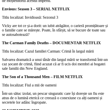
de moștenitorul acestui imperiu.
Envious: Season 3 – SERIAL NETFLIX
Titlu localizat: Invidioasă: Sezonul 3
Vicky are tot ce și-a dorit: un iubit atrăgător, o carieră promițătoare și
o familie care se mărește. Poate, în sfârșit, să se bucure de toate sau
se autosabotează?
The Carman Family Deaths – DOCUMENTAR NETFLIX
Titlu localizat: Cazul familiei Carman: Crimă în largul mării
Salvarea dramatică a unui tânăr din largul mării se transformă într-un
caz șocant de crimă, fiind acuzat că ar fi ucis doi membri ai bogatei
sale familii din New England.
The Son of a Thousand Men – FILM NETFLIX
Titlu localizat: Fiul a mii de oameni
Într-un sătuc izolat, un pescar singuratic care își dorește un fiu este
atras de o lumină eterică ce creează o conexiune cu alți oameni și
secretele lor adânc îngropate.