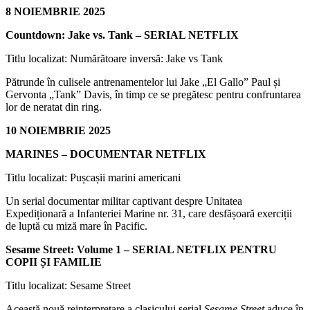
8 NOIEMBRIE 2025
Countdown: Jake vs. Tank – SERIAL NETFLIX
Titlu localizat: Numărătoare inversă: Jake vs Tank
Pătrunde în culisele antrenamentelor lui Jake „El Gallo” Paul și
Gervonta „Tank” Davis, în timp ce se pregătesc pentru confruntarea
lor de neratat din ring.
10 NOIEMBRIE 2025
MARINES – DOCUMENTAR NETFLIX
Titlu localizat: Pușcașii marini americani
Un serial documentar militar captivant despre Unitatea
Expediționară a Infanteriei Marine nr. 31, care desfășoară exerciții
de luptă cu miză mare în Pacific.
Sesame Street: Volume 1 – SERIAL NETFLIX PENTRU
COPII ȘI FAMILIE
Titlu localizat: Sesame Street
Această nouă reinterpretare a clasicului serial
Sesame Street
aduce în