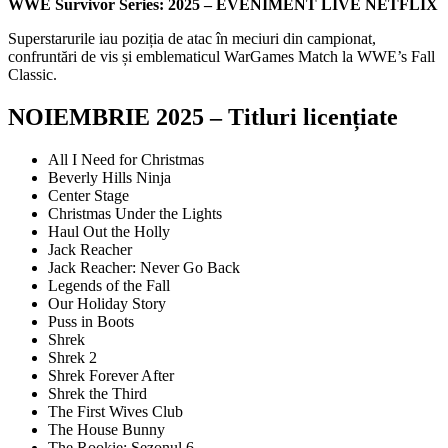
WWE Survivor Series: 2025 – EVENIMENT LIVE NETFLIX
Superstarurile iau poziția de atac în meciuri din campionat,
confruntări de vis și emblematicul WarGames Match la WWE’s Fall
Classic.
NOIEMBRIE 2025
– Titluri licențiate
All I Need for Christmas
Beverly Hills Ninja
Center Stage
Christmas Under the Lights
Haul Out the Holly
Jack Reacher
Jack Reacher: Never Go Back
Legends of the Fall
Our Holiday Story
Puss in Boots
Shrek
Shrek 2
Shrek Forever After
Shrek the Third
The First Wives Club
The House Bunny
The Rookie: Sezonul 6