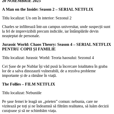
20 NOIEMBRIE 2025
A Man on the Inside: Season 2 – SERIAL NETFLIX
Titlu localizat: Un om în interior: Sezonul 2
Charles se infiltrează într-un campus universitar, unde suspecții sunt
la fel de imprevizibili precum indiciile, iar întâmplările devin
neașteptat de personale.
Jurassic World: Chaos Theory: Season 4 – SERIAL NETFLIX
PENTRU COPII ȘI FAMILIE
Titlu localizat: Jurassic World: Teoria haosului: Sezonul 4
Cei Șase de pe Nublar își văd pusă la încercare loialitatea în graba
lor de a salva dinozaurii vulnerabili, de a rezolva probleme
importante și de a rămâne în viață.
The Follies – FILM NETFLIX
Titlu localizat: Nebuniile
Pe șase femei le leagă un „prieten” comun: nebunia, care ne
vizitează pe toți și ne îndeamnă să filtrăm realitatea, să luăm decizii
curajoase și să ne schimbăm viața.