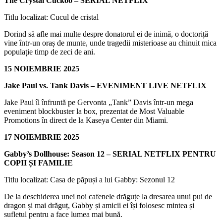
The Crystal Cuckoo – SERIAL NETFLIX
Titlu localizat: Cucul de cristal
Dorind să afle mai multe despre donatorul ei de inimă, o doctoriță
vine într-un oraș de munte, unde tragedii misterioase au chinuit mica
populație timp de zeci de ani.
15 NOIEMBRIE 2025
Jake Paul vs. Tank Davis – EVENIMENT LIVE NETFLIX
Jake Paul îl înfruntă pe Gervonta „Tank” Davis într-un mega
eveniment blockbuster la box, prezentat de Most Valuable
Promotions în direct de la Kaseya Center din Miami.
17 NOIEMBRIE 2025
Gabby’s Dollhouse: Season 12 – SERIAL NETFLIX PENTRU
COPII ȘI FAMILIE
Titlu localizat: Casa de păpuși a lui Gabby: Sezonul 12
De la deschiderea unei noi cafenele drăguțe la dresarea unui pui de
dragon și mai drăguț, Gabby și amicii ei își folosesc mintea și
sufletul pentru a face lumea mai bună.