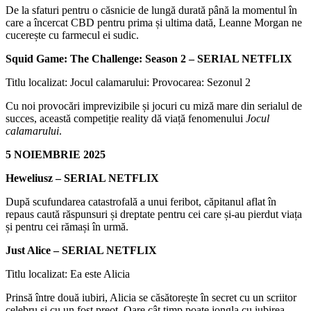
De la sfaturi pentru o căsnicie de lungă durată până la momentul în
care a încercat CBD pentru prima și ultima dată, Leanne Morgan ne
cucerește cu farmecul ei sudic.
Squid Game: The Challenge: Season 2 – SERIAL NETFLIX
Titlu localizat: Jocul calamarului: Provocarea: Sezonul 2
Cu noi provocări imprevizibile și jocuri cu miză mare din serialul de
succes, această competiție reality dă viață fenomenului
Jocul
calamarului
.
5 NOIEMBRIE 2025
Heweliusz – SERIAL NETFLIX
După scufundarea catastrofală a unui feribot, căpitanul aflat în
repaus caută răspunsuri și dreptate pentru cei care și-au pierdut viața
și pentru cei rămași în urmă.
Just Alice – SERIAL NETFLIX
Titlu localizat: Ea este Alicia
Prinsă între două iubiri, Alicia se căsătorește în secret cu un scriitor
celebru și cu un fost preot. Oare cât timp poate jongla cu iubirea,