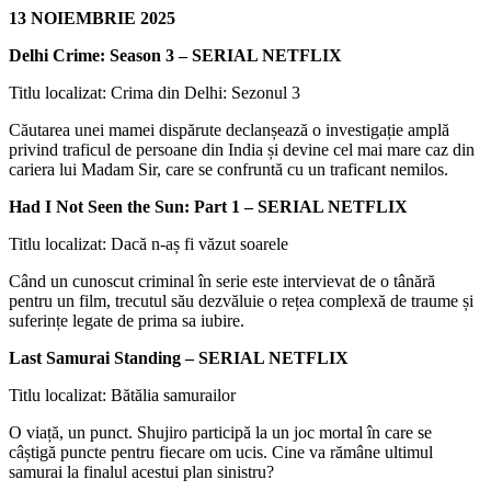
13 NOIEMBRIE 2025
Delhi Crime: Season 3 – SERIAL NETFLIX
Titlu localizat: Crima din Delhi: Sezonul 3
Căutarea unei mamei dispărute declanșează o investigație amplă
privind traficul de persoane din India și devine cel mai mare caz din
cariera lui Madam Sir, care se confruntă cu un traficant nemilos.
Had I Not Seen the Sun: Part 1 – SERIAL NETFLIX
Titlu localizat: Dacă n-aș fi văzut soarele
Când un cunoscut criminal în serie este intervievat de o tânără
pentru un film, trecutul său dezvăluie o rețea complexă de traume și
suferințe legate de prima sa iubire.
Last Samurai Standing – SERIAL NETFLIX
Titlu localizat: Bătălia samurailor
O viață, un punct. Shujiro participă la un joc mortal în care se
câștigă puncte pentru fiecare om ucis. Cine va rămâne ultimul
samurai la finalul acestui plan sinistru?