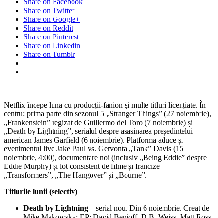
Share on Facebook
Share on Twitter
Share on Google+
Share on Reddit
Share on Pinterest
Share on Linkedin
Share on Tumblr
Netflix începe luna cu producții-fanion și multe titluri licențiate. În
centru: prima parte din sezonul 5 „Stranger Things” (27 noiembrie),
„Frankenstein” regizat de Guillermo del Toro (7 noiembrie) și
„Death by Lightning”, serialul despre asasinarea președintelui
american James Garfield (6 noiembrie). Platforma aduce și
evenimentul live Jake Paul vs. Gervonta „Tank” Davis (15
noiembrie, 4:00), documentare noi (inclusiv „Being Eddie” despre
Eddie Murphy) și lot consistent de filme și francize –
„Transformers”, „The Hangover” și „Bourne”.
Titlurile lunii (selectiv)
Death by Lightning
– serial nou. Din 6 noiembrie. Creat de
Mike Makowsky; EP: David Benioff, D.B. Weiss, Matt Ross.