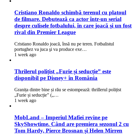
Cristiano Ronaldo schimbă terenul cu platoul
de filmare. Debutează ca actor într-un serial
despre culisele fotbalului, în care joacă şi un fost
rival din Premier League
Cristiano Ronaldo joacă, însă nu pe teren. Fotbalistul
portughez va juca şi va produce exe…
1 week ago
Thrilerul polițist „Furie și seducție” este
disponibil pe Disney+ în România
Granița dintre bine și rău se estompează: thrillerul polițist
„Furie și seducție” („…
1 week ago
MobLand – Imperiul Mafiei revine pe
SkyShowtime. Când are premiera sezonul 2 cu
Tom Hardy, Pierce Brosnan și Helen Mirren