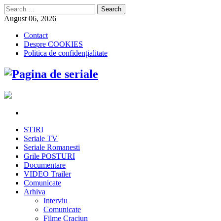
Search
for:
August 06, 2026
Contact
Despre COOKIES
Politica de confidențialitate
STIRI
Seriale TV
Seriale Romanesti
Grile POSTURI
Documentare
VIDEO Trailer
Comunicate
Arhiva
Interviu
Comunicate
Filme Craciun