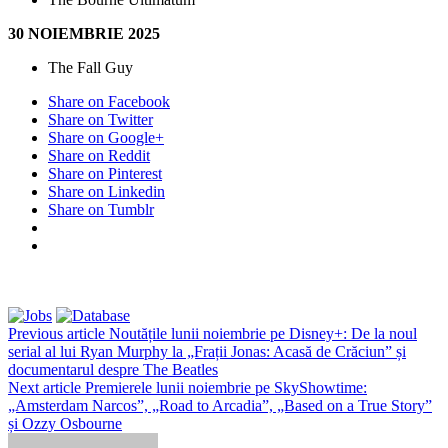
30 NOIEMBRIE 2025
The Fall Guy
Share on Facebook
Share on Twitter
Share on Google+
Share on Reddit
Share on Pinterest
Share on Linkedin
Share on Tumblr
Previous article
Noutățile lunii noiembrie pe Disney+: De la noul
serial al lui Ryan Murphy la „Frații Jonas: Acasă de Crăciun” și
documentarul despre The Beatles
Next article
Premierele lunii noiembrie pe SkyShowtime:
„Amsterdam Narcos”, „Road to Arcadia”, „Based on a True Story”
și Ozzy Osbourne