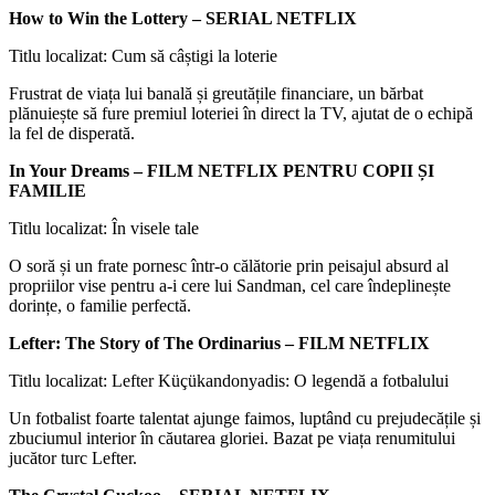
How to Win the Lottery – SERIAL NETFLIX
Titlu localizat: Cum să câștigi la loterie
Frustrat de viața lui banală și greutățile financiare, un bărbat
plănuiește să fure premiul loteriei în direct la TV, ajutat de o echipă
la fel de disperată.
In Your Dreams – FILM NETFLIX PENTRU COPII ȘI
FAMILIE
Titlu localizat: În visele tale
O soră și un frate pornesc într-o călătorie prin peisajul absurd al
propriilor vise pentru a-i cere lui Sandman, cel care îndeplinește
dorințe, o familie perfectă.
Lefter: The Story of The Ordinarius – FILM NETFLIX
Titlu localizat: Lefter Küçükandonyadis: O legendă a fotbalului
Un fotbalist foarte talentat ajunge faimos, luptând cu prejudecățile și
zbuciumul interior în căutarea gloriei. Bazat pe viața renumitului
jucător turc Lefter.