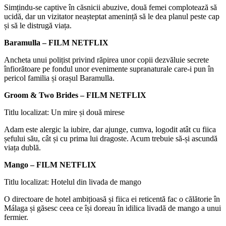
Simțindu-se captive în căsnicii abuzive, două femei complotează să
ucidă, dar un vizitator neașteptat amenință să le dea planul peste cap
și să le distrugă viața.
Baramulla – FILM NETFLIX
Ancheta unui polițist privind răpirea unor copii dezvăluie secrete
înfiorătoare pe fondul unor evenimente supranaturale care-i pun în
pericol familia și orașul Baramulla.
Groom & Two Brides – FILM NETFLIX
Titlu localizat: Un mire și două mirese
Adam este alergic la iubire, dar ajunge, cumva, logodit atât cu fiica
șefului său, cât și cu prima lui dragoste. Acum trebuie să-și ascundă
viața dublă.
Mango – FILM NETFLIX
Titlu localizat: Hotelul din livada de mango
O directoare de hotel ambițioasă și fiica ei reticentă fac o călătorie în
Málaga și găsesc ceea ce își doreau în idilica livadă de mango a unui
fermier.