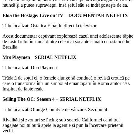
muncă și a putea supraviețui, însă șeful său se îndrăgostește de ea.
Eloá the Hostage: Live on TV – DOCUMENTAR NETFLIX
Titlu localizat: Ostatica Eloá: În direct la televizor
Acest documentar captivant explorează cazul unei adolescente răpite
de fostul iubit într-una dintre cele mai șocante situații cu ostatici din
Brazilia.
Mrs Playmen – SERIAL NETFLIX
Titlu localizat: Dna Playmen
Trădată de soțul ei, o femeie ajunge să conducă o revistă erotică pe
care o transformă într-un simbol al emancipării în Roma anilor ’70.
Inspirat de fapte reale.
Selling The OC: Season 4 – SERIAL NETFLIX
Titlu localizat: Orange County e de vânzare: Sezonul 4
Rivalități și zvonuri se încing sub soarele Californiei când trei
angajate noi tulbură apele la agenție și pun la încercare prietenii
vechi.