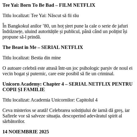
Tee Yai: Born To Be Bad – FILM NETFLIX
Titlu localizat: Tee Yai: Născut să fii rău
În Bangkokul anilor ’80, un hoț șiret pune la cale o serie de jafuri
îndrăznețe, uluind autoritățile și publicul, până când un polițist își
propune să-l prindă.
The Beast in Me – SERIAL NETFLIX
Titlu localizat: Bestia din mine
O autoare celebră este atrasă într-un joc psihologic parșiv de noul ei
vecin bogat și puternic, care este posibil să fie un criminal.
Unicorn Academy: Chapter 4 – SERIAL NETFLIX PENTRU
COPII ȘI FAMILIE
Titlu localizat: Academia Unicornilor: Capitolul 4
Ceva misterios se arată! Celebrarea solstițiului de iarnă dă greș, iar
Safirele vor să salveze situația. descoperind adevăratul spirit al
sărbătorilor.
14 NOIEMBRIE 2025