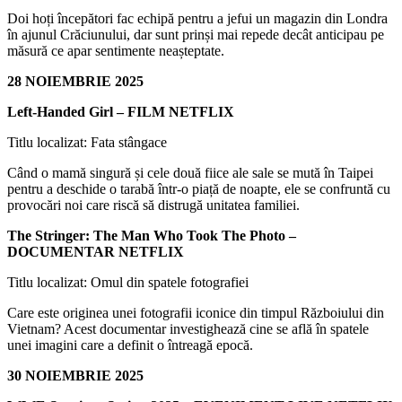
Doi hoți începători fac echipă pentru a jefui un magazin din Londra
în ajunul Crăciunului, dar sunt prinși mai repede decât anticipau pe
măsură ce apar sentimente neașteptate.
28 NOIEMBRIE 2025
Left-Handed Girl – FILM NETFLIX
Titlu localizat: Fata stângace
Când o mamă singură și cele două fiice ale sale se mută în Taipei
pentru a deschide o tarabă într-o piață de noapte, ele se confruntă cu
provocări noi care riscă să distrugă unitatea familiei.
The Stringer: The Man Who Took The Photo –
DOCUMENTAR NETFLIX
Titlu localizat: Omul din spatele fotografiei
Care este originea unei fotografii iconice din timpul Războiului din
Vietnam? Acest documentar investighează cine se află în spatele
unei imagini care a definit o întreagă epocă.
30 NOIEMBRIE 2025