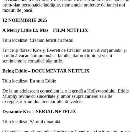
prim-plan personajele îndrăgite, momentele preferate de fani și noi
moduri de joacă!
12 NOIEMBRIE 2025
A Merry Little Ex-Mas – FILM NETFLIX
Titlu localizat: Crăciun fericit cu fostul
Tot ce-și doresc Kate și Everett de Crăciun este un divorț amiabil și
o ultimă vacanță împreună ca familie, dar noi iubiri și vechi
sentimente le complică planurile.
Being Eddie – DOCUMENTAR NETFLIX
Titlu localizat: Eu sunt Eddie
De la un adolescent comediant la o legendă a Hollywoodului, Eddie
Murphy revine cu sinceritate și umor asupra carierei sale de
excepție, într-un documentar plin de vedete.
Dynamite Kiss – SERIAL NETFLIX
Titlu localizat: Sărutul dinamită
O femeie singură pretinde că este mamă pentru a-și asigura un loc de