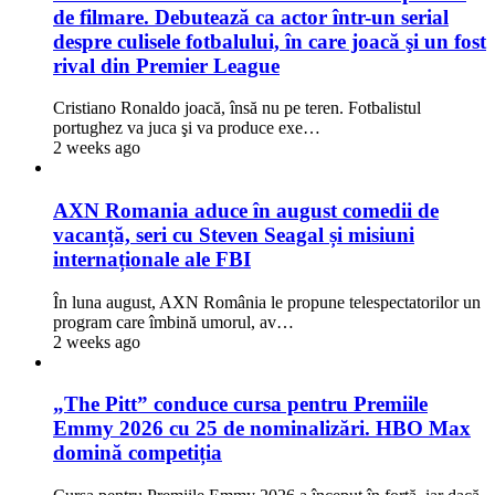
de filmare. Debutează ca actor într-un serial
despre culisele fotbalului, în care joacă şi un fost
rival din Premier League
Cristiano Ronaldo joacă, însă nu pe teren. Fotbalistul
portughez va juca şi va produce exe…
2 weeks ago
AXN Romania aduce în august comedii de
vacanță, seri cu Steven Seagal și misiuni
internaționale ale FBI
În luna august, AXN România le propune telespectatorilor un
program care îmbină umorul, av…
2 weeks ago
„The Pitt” conduce cursa pentru Premiile
Emmy 2026 cu 25 de nominalizări. HBO Max
domină competiția