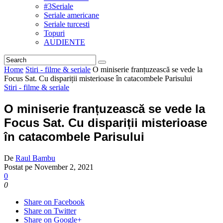
#3Seriale
Seriale americane
Seriale turcesti
Topuri
AUDIENTE
Home
Stiri - filme & seriale
O miniserie franțuzească se vede la
Focus Sat. Cu dispariții misterioase în catacombele Parisului
Stiri - filme & seriale
O miniserie franțuzească se vede la
Focus Sat. Cu dispariții misterioase
în catacombele Parisului
De
Raul Bambu
Postat pe
November 2, 2021
0
0
Share on Facebook
Share on Twitter
Share on Google+