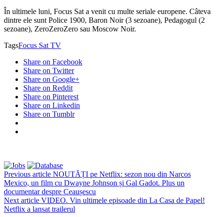
În ultimele luni, Focus Sat a venit cu multe seriale europene. Câteva
dintre ele sunt Police 1900, Baron Noir (3 sezoane), Pedagogul (2
sezoane), ZeroZeroZero sau Moscow Noir.
Tags
Focus Sat TV
Share on Facebook
Share on Twitter
Share on Google+
Share on Reddit
Share on Pinterest
Share on Linkedin
Share on Tumblr
Previous article
NOUTĂȚI pe Netflix: sezon nou din Narcos
Mexico, un film cu Dwayne Johnson și Gal Gadot. Plus un
documentar despre Ceaușescu
Next article
VIDEO. Vin ultimele episoade din La Casa de Papel!
Netflix a lansat trailerul