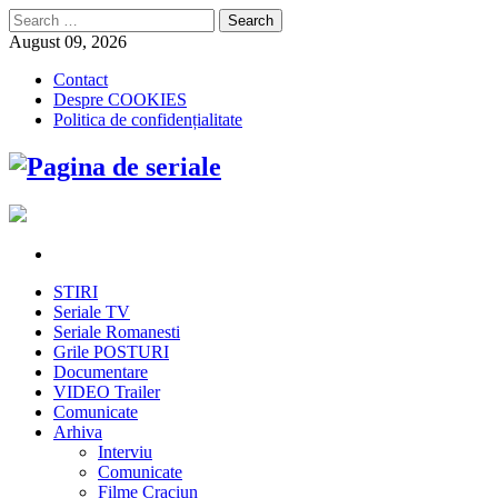
Search
for:
August 09, 2026
Contact
Despre COOKIES
Politica de confidențialitate
STIRI
Seriale TV
Seriale Romanesti
Grile POSTURI
Documentare
VIDEO Trailer
Comunicate
Arhiva
Interviu
Comunicate
Filme Craciun