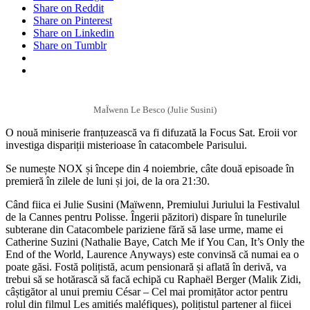
Share on Reddit
Share on Pinterest
Share on Linkedin
Share on Tumblr
MaÏwenn Le Besco (Julie Susini)
O nouă miniserie franțuzească va fi difuzată la Focus Sat. Eroii vor
investiga dispariții misterioase în catacombele Parisului.
Se numește NOX și începe din 4 noiembrie, câte două episoade în
premieră în zilele de luni și joi, de la ora 21:30.
Când fiica ei Julie Susini (Maïwenn, Premiului Juriului la Festivalul
de la Cannes pentru Polisse. Îngerii păzitori) dispare în tunelurile
subterane din Catacombele pariziene fără să lase urme, mame ei
Catherine Suzini (Nathalie Baye, Catch Me if You Can, It’s Only the
End of the World, Laurence Anyways) este convinsă că numai ea o
poate găsi. Fostă polițistă, acum pensionară și aflată în derivă, va
trebui să se hotărască să facă echipă cu Raphaël Berger (Malik Zidi,
câștigător al unui premiu César – Cel mai promițător actor pentru
rolul din filmul Les amitiés maléfiques), polițistul partener al fiicei