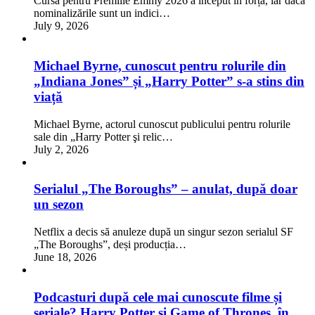
Cursa pentru Premiile Emmy 2026 a început în forță, iar dacă
nominalizările sunt un indici…
July 9, 2026
Michael Byrne, cunoscut pentru rolurile din
„Indiana Jones” și „Harry Potter” s-a stins din
viață
Michael Byrne, actorul cunoscut publicului pentru rolurile
sale din „Harry Potter şi relic…
July 2, 2026
Serialul „The Boroughs” – anulat, după doar
un sezon
Netflix a decis să anuleze după un singur sezon serialul SF
„The Boroughs”, deși producția…
June 18, 2026
Podcasturi după cele mai cunoscute filme și
seriale? Harry Potter și Game of Thrones, în