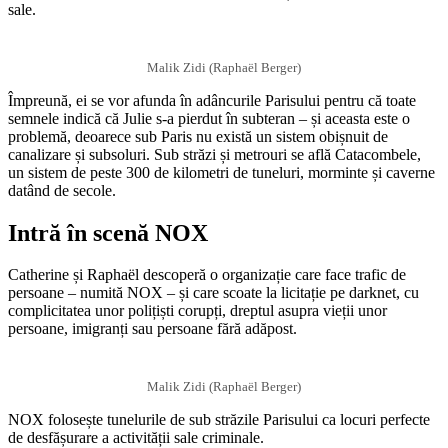
sale.
Malik Zidi (Raphaël Berger)
Împreună, ei se vor afunda în adâncurile Parisului pentru că toate
semnele indică că Julie s-a pierdut în subteran – și aceasta este o
problemă, deoarece sub Paris nu există un sistem obișnuit de
canalizare și subsoluri. Sub străzi și metrouri se află Catacombele,
un sistem de peste 300 de kilometri de tuneluri, morminte și caverne
datând de secole.
Intră în scenă NOX
Catherine și Raphaël descoperă o organizație care face trafic de
persoane – numită NOX – și care scoate la licitație pe darknet, cu
complicitatea unor polițiști corupți, dreptul asupra vieții unor
persoane, imigranți sau persoane fără adăpost.
Malik Zidi (Raphaël Berger)
NOX folosește tunelurile de sub străzile Parisului ca locuri perfecte
de desfășurare a activității sale criminale.