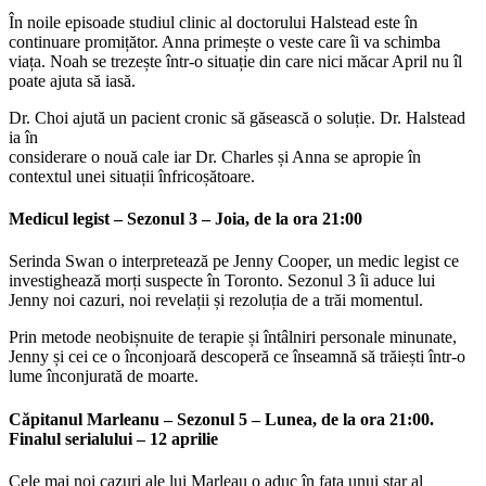
În noile episoade studiul clinic al doctorului Halstead este în
continuare promițător. Anna primește o veste care îi va schimba
viața. Noah se trezește într-o situație din care nici măcar April nu îl
poate ajuta să iasă.
Dr. Choi ajută un pacient cronic să găsească o soluție. Dr. Halstead
ia în
considerare o nouă cale iar Dr. Charles și Anna se apropie în
contextul unei situații înfricoșătoare.
Medicul legist – Sezonul 3 – Joia, de la ora 21:00
Serinda Swan o interpretează pe Jenny Cooper, un medic legist ce
investighează morți suspecte în Toronto. Sezonul 3 îi aduce lui
Jenny noi cazuri, noi revelații și rezoluția de a trăi momentul.
Prin metode neobișnuite de terapie și întâlniri personale minunate,
Jenny și cei ce o înconjoară descoperă ce înseamnă să trăiești într-o
lume înconjurată de moarte.
Căpitanul Marleanu – Sezonul 5 – Lunea, de la ora 21:00.
Finalul serialului – 12 aprilie
Cele mai noi cazuri ale lui Marleau o aduc în fața unui star al