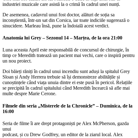
industriei muzicale care asistă la o crimă în cadrul unei nunți.
De asemenea, cadavrul unui fost doctor, alături de soția sa
inconștientă, într-un sat din Corsica, iar toate indiciile sugerează o
sinucidere. Marleau însă, pune la îndoială acest verdict.
Anatomia lui Grey – Sezonul 14 – Marțea, de la ora 21:00
Luna aceasta April este responsabilă de concursul de chirurgie, în
timp ce Meredith tratează un pacient mai vechi, care o inspiră pentru
un nou proiect.
Doi băieți răniți în cadrul unui incendiu sunt aduși la spitalul Grey
Sloan și Andy Herrera trebuie să își demonstreze abilitățile și
cunoștințele când viața unuia dintre ei este pusă în pericol. Relațiile
se precipită în cadrul spitalului când Meredith încearcă să afle mai
multe despre Marie Cerone.
Filmele din seria „Misterele de la Chronicle” – Duminica, de la
16:00
Seria de filme îi are drept protagoniști pe Alex McPherson, gazda
unui
podcast, și cu Drew Godfrey, un editor de la ziarul local. Alex