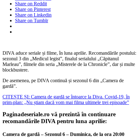
Share on Reddit
Share on Pinterest
Share on Linkedin
Share on Tumblr
DIVA aduce seriale și filme, în luna aprilie. Recomandările postului:
sezonul 3 din „Medicul legist”, finalul serialului „Căpitanul
Marleau”, filmele din seria „Misterele de la Chronicle”, dar și multe
blockbustere.
De asemenea, pe DIVA continuă și sezonul 6 din „Camera de
gardă”.
CITEȘTE ȘI: Camera de gardă se întoarce la Diva. Covid-19, în
prim-plan: „Nu știam dacă vom mai filma ultimele trei episoade”
Paginadeseriale.ro vă prezintă în continuare
recomandările DIVA pentru luna aprilie:
Camera de gardă – Sezonul 6 – Duminica, de la ora 20:00