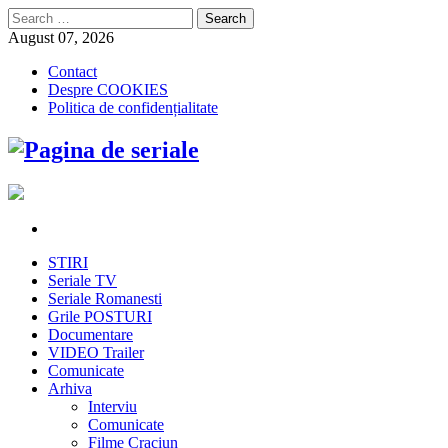
Search
for:
August 07, 2026
Contact
Despre COOKIES
Politica de confidențialitate
STIRI
Seriale TV
Seriale Romanesti
Grile POSTURI
Documentare
VIDEO Trailer
Comunicate
Arhiva
Interviu
Comunicate
Filme Craciun