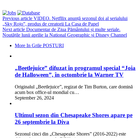
Previous article
VIDEO. Netfllix anunță sezonul doi al serialului
„Sky Rojo”, produs de creatorii La Casa de Papel
Next article
Documentar de Ziua Pământului și multe seriale.
Noutățile lunii aprilie la National Geographic și Disney Channel
More In Grile POSTURI
„Beetlejuice” difuzat în programul special “Joia
de Halloween”, în octombrie la Warner TV
Originalul „Beetlejuice”, regizat de Tim Burton, care domină
acum box office-ul mondial cu…
September 26, 2024
Ultimul sezon din Chesapeake Shores apare pe
26 septembrie la Diva
Sezonul cinci din „Chesapeake Shores” (2016-2022) este