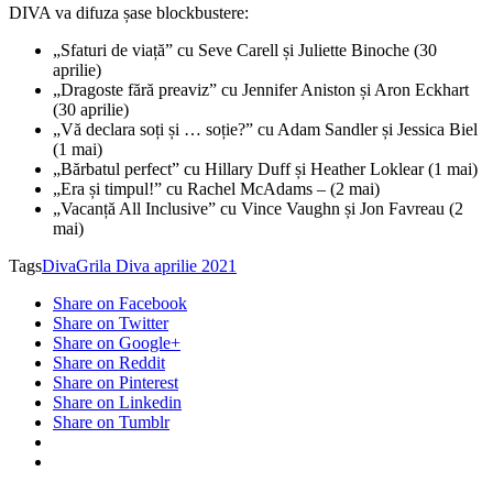
DIVA va difuza șase blockbustere:
„Sfaturi de viață” cu Seve Carell și Juliette Binoche (30
aprilie)
„Dragoste fără preaviz” cu Jennifer Aniston și Aron Eckhart
(30 aprilie)
„Vă declara soți și … soție?” cu Adam Sandler și Jessica Biel
(1 mai)
„Bărbatul perfect” cu Hillary Duff și Heather Loklear (1 mai)
„Era și timpul!” cu Rachel McAdams – (2 mai)
„Vacanță All Inclusive” cu Vince Vaughn și Jon Favreau (2
mai)
Tags
Diva
Grila Diva aprilie 2021
Share on Facebook
Share on Twitter
Share on Google+
Share on Reddit
Share on Pinterest
Share on Linkedin
Share on Tumblr