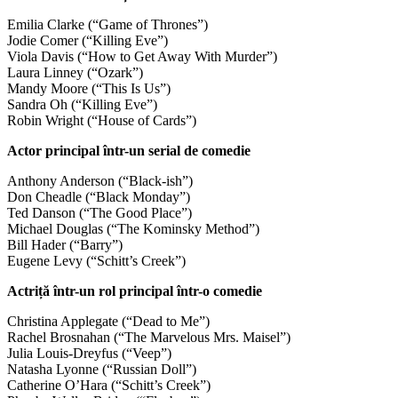
Emilia Clarke (“Game of Thrones”)
Jodie Comer (“Killing Eve”)
Viola Davis (“How to Get Away With Murder”)
Laura Linney (“Ozark”)
Mandy Moore (“This Is Us”)
Sandra Oh (“Killing Eve”)
Robin Wright (“House of Cards”)
Actor principal într-un serial de comedie
Anthony Anderson (“Black-ish”)
Don Cheadle (“Black Monday”)
Ted Danson (“The Good Place”)
Michael Douglas (“The Kominsky Method”)
Bill Hader (“Barry”)
Eugene Levy (“Schitt’s Creek”)
Actriță într-un rol principal într-o comedie
Christina Applegate (“Dead to Me”)
Rachel Brosnahan (“The Marvelous Mrs. Maisel”)
Julia Louis-Dreyfus (“Veep”)
Natasha Lyonne (“Russian Doll”)
Catherine O’Hara (“Schitt’s Creek”)