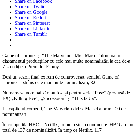
Share on Facebook
Share on Twitter
Share on Google+
Share on Reddit
Share on Pinterest
Share on Linkedin
Share on Tumblr
Game of Thrones și “The Marvelous Mrs. Maisel” domină în
clasamentul producțiilor cu cele mai multe nominalizări la cea de-a
71-a ediție a Premiilor Emmy.
Deși un sezon final extrem de controversat, serialul Game of
Thrones a strâns cele mai multe nominalizări, 32.
Numeroase nominalizări au fost și pentru seria “Pose” (produsă de
FX) „Killing Eve”, „Succession” și “This Is Us”.
La capitolul comedii, The Marvelous Mrs. Maisel a primit 20 de
nominalizări.
În competiția HBO – Netflix, primul este la conducere. HBO are un
total de 137 de nominalizări, în timp ce Netflix, 117.