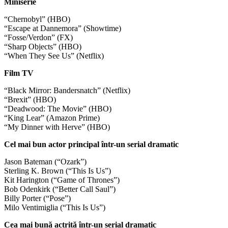
Miniserie
“Chernobyl” (HBO)
“Escape at Dannemora” (Showtime)
“Fosse/Verdon” (FX)
“Sharp Objects” (HBO)
“When They See Us” (Netflix)
Film TV
“Black Mirror: Bandersnatch” (Netflix)
“Brexit” (HBO)
“Deadwood: The Movie” (HBO)
“King Lear” (Amazon Prime)
“My Dinner with Herve” (HBO)
Cel mai bun actor principal într-un serial dramatic
Jason Bateman (“Ozark”)
Sterling K. Brown (“This Is Us”)
Kit Harington (“Game of Thrones”)
Bob Odenkirk (“Better Call Saul”)
Billy Porter (“Pose”)
Milo Ventimiglia (“This Is Us”)
Cea mai bună actriță într-un serial dramatic