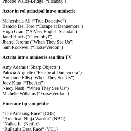
Phoebe Waller-Bridge (“Fleabag”)
Actor în rol principal într-o miniserie
Mahershala Ali (“True Detective”)
Benicio Del Toro (“Escape at Dannemora”)
Hugh Grant (“A Very English Scandal”)
Jared Harris (“Chernobyl”)
Jharrel Jerome (“When They See Us”)
Sam Rockwell (“Fosse/Verdon”)
Actrita intr-o miniserie sau film TV
Amy Adams (“Sharp Objects”)
Patricia Arquette (“Escape at Dannemora”)
Aunjanue Ellis (“When They See Us”)
Joey King (“The Act”)
Niecy Nash (“When They See Us”)
Michelle Williams (“Fosse/Verdon”)
Emisiune tip competitie
“The Amazing Race” (CBS)
“American Ninja Warrior” (NBC)
“Nailed It” (Netflix)
“RuPaul’s Drag Race” (VH1)