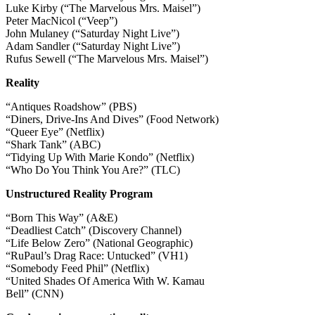
Luke Kirby (“The Marvelous Mrs. Maisel”)
Peter MacNicol (“Veep”)
John Mulaney (“Saturday Night Live”)
Adam Sandler (“Saturday Night Live”)
Rufus Sewell (“The Marvelous Mrs. Maisel”)
Reality
“Antiques Roadshow” (PBS)
“Diners, Drive-Ins And Dives” (Food Network)
“Queer Eye” (Netflix)
“Shark Tank” (ABC)
“Tidying Up With Marie Kondo” (Netflix)
“Who Do You Think You Are?” (TLC)
Unstructured Reality Program
“Born This Way” (A&E)
“Deadliest Catch” (Discovery Channel)
“Life Below Zero” (National Geographic)
“RuPaul’s Drag Race: Untucked” (VH1)
“Somebody Feed Phil” (Netflix)
“United Shades Of America With W. Kamau
Bell” (CNN)