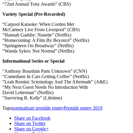
“72nd Annual Tony Awards” (CBS)
Variety Special (Pre-Recorded)
“Carpool Karaoke: When Corden Met
McCartney Live From Liverpool” (CBS)
“Hannah Gadsby: Nanette” (Netflix)
“Homecoming: A Film By Beyoncé” (Netflix)
“Springsteen On Broadway” (Netflix)
“Wanda Sykes: Not Normal” (Netflix)
Informational Series or Special
“Anthony Bourdain Parts Unknown” (CNN)
“Comedians In Cars Getting Coffee” (Netflix)
“Leah Remini: Scientology And The Aftermath” (A&E)
“My Next Guest Needs No Introduction With
David Letterman” (Netflix)
“Surviving R. Kelly” (Lifetime)
Tags
nominalizari premiile emmy
Premiile emmy 2019
Share on Facebook
Share on Twitter
Share on Google+