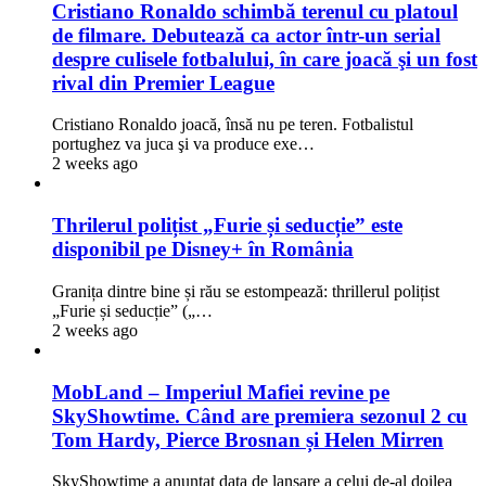
Cristiano Ronaldo schimbă terenul cu platoul
de filmare. Debutează ca actor într-un serial
despre culisele fotbalului, în care joacă şi un fost
rival din Premier League
Cristiano Ronaldo joacă, însă nu pe teren. Fotbalistul
portughez va juca şi va produce exe…
2 weeks ago
Thrilerul polițist „Furie și seducție” este
disponibil pe Disney+ în România
Granița dintre bine și rău se estompează: thrillerul polițist
„Furie și seducție” („…
2 weeks ago
MobLand – Imperiul Mafiei revine pe
SkyShowtime. Când are premiera sezonul 2 cu
Tom Hardy, Pierce Brosnan și Helen Mirren
SkyShowtime a anunțat data de lansare a celui de-al doilea