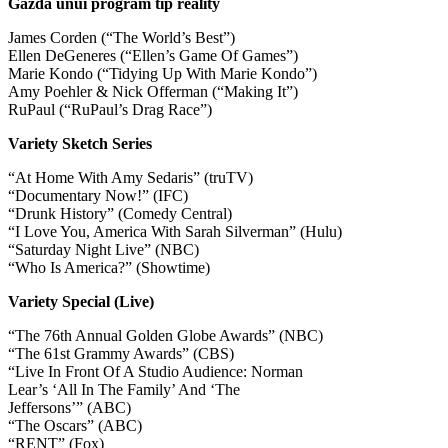
Gazda unui program tip reality
James Corden (“The World’s Best”)
Ellen DeGeneres (“Ellen’s Game Of Games”)
Marie Kondo (“Tidying Up With Marie Kondo”)
Amy Poehler & Nick Offerman (“Making It”)
RuPaul (“RuPaul’s Drag Race”)
Variety Sketch Series
“At Home With Amy Sedaris” (truTV)
“Documentary Now!” (IFC)
“Drunk History” (Comedy Central)
“I Love You, America With Sarah Silverman” (Hulu)
“Saturday Night Live” (NBC)
“Who Is America?” (Showtime)
Variety Special (Live)
“The 76th Annual Golden Globe Awards” (NBC)
“The 61st Grammy Awards” (CBS)
“Live In Front Of A Studio Audience: Norman
Lear’s ‘All In The Family’ And ‘The
Jeffersons’” (ABC)
“The Oscars” (ABC)
“RENT” (Fox)