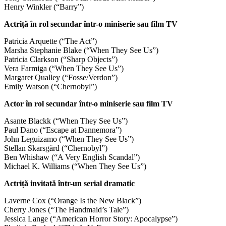
Henry Winkler (“Barry”)
Actriță în rol secundar într-o miniserie sau film TV
Patricia Arquette (“The Act”)
Marsha Stephanie Blake (“When They See Us”)
Patricia Clarkson (“Sharp Objects”)
Vera Farmiga (“When They See Us”)
Margaret Qualley (“Fosse/Verdon”)
Emily Watson (“Chernobyl”)
Actor în rol secundar într-o miniserie sau film TV
Asante Blackk (“When They See Us”)
Paul Dano (“Escape at Dannemora”)
John Leguizamo (“When They See Us”)
Stellan Skarsgård (“Chernobyl”)
Ben Whishaw (“A Very English Scandal”)
Michael K. Williams (“When They See Us”)
Actriță invitată într-un serial dramatic
Laverne Cox (“Orange Is the New Black”)
Cherry Jones (“The Handmaid’s Tale”)
Jessica Lange (“American Horror Story: Apocalypse”)