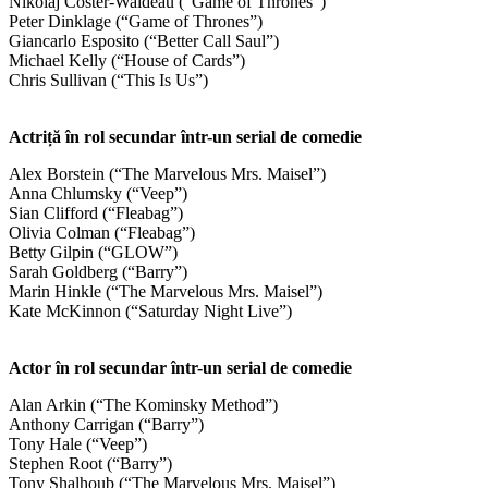
Nikolaj Coster-Waldeau (“Game of Thrones”)
Peter Dinklage (“Game of Thrones”)
Giancarlo Esposito (“Better Call Saul”)
Michael Kelly (“House of Cards”)
Chris Sullivan (“This Is Us”)
Actriță în rol secundar într-un serial de comedie
Alex Borstein (“The Marvelous Mrs. Maisel”)
Anna Chlumsky (“Veep”)
Sian Clifford (“Fleabag”)
Olivia Colman (“Fleabag”)
Betty Gilpin (“GLOW”)
Sarah Goldberg (“Barry”)
Marin Hinkle (“The Marvelous Mrs. Maisel”)
Kate McKinnon (“Saturday Night Live”)
Actor în rol secundar într-un serial de comedie
Alan Arkin (“The Kominsky Method”)
Anthony Carrigan (“Barry”)
Tony Hale (“Veep”)
Stephen Root (“Barry”)
Tony Shalhoub (“The Marvelous Mrs. Maisel”)