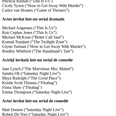
Phylicia Rashad (“This Is Us”)
Cicely Tyson (“How to Get Away With Murder”)
Carice van Houten (“Game of Thrones”)
Actor invitat într-un serial dramatic
Michael Angarano (“This Is Us”)
Ron Cephas Jones (“This Is Us”)
Michael McKean (“Better Call Saul”)
Kumail Nanjiani (“The Twilight Zone”)
Glynn Turman (“How to Get Away With Murder”)
Bradley Whitford (“The Handmaid’s Tale”)
Actriță invitată într-un serial de comedie
Jane Lynch (“The Marvelous Mrs. Maisel”)
Sandra Oh (“Saturday Night Live”)
Maya Rudolph (“The Good Place”)
Kristin Scott Thomas (“Fleabag”)
Fiona Shaw (“Fleabag”)
Emma Thompson (“Saturday Night Live”)
Actor invitat într-un serial de comedie
Matt Damon (“Saturday Night Live”)
Robert De Niro (“Saturday Night Live”)