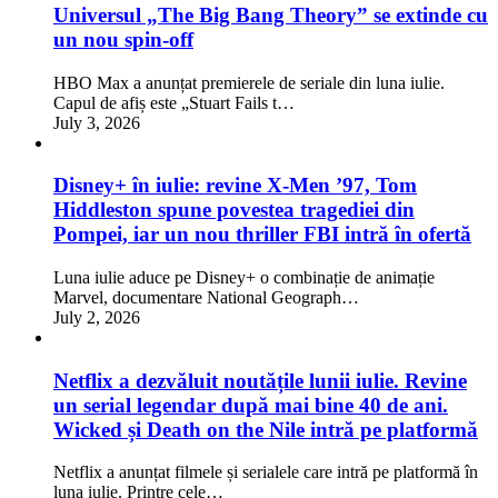
Universul „The Big Bang Theory” se extinde cu
un nou spin-off
HBO Max a anunțat premierele de seriale din luna iulie.
Capul de afiș este „Stuart Fails t…
July 3, 2026
Disney+ în iulie: revine X-Men ’97, Tom
Hiddleston spune povestea tragediei din
Pompei, iar un nou thriller FBI intră în ofertă
Luna iulie aduce pe Disney+ o combinație de animație
Marvel, documentare National Geograph…
July 2, 2026
Netflix a dezvăluit noutățile lunii iulie. Revine
un serial legendar după mai bine 40 de ani.
Wicked și Death on the Nile intră pe platformă
Netflix a anunțat filmele și serialele care intră pe platformă în
luna iulie. Printre cele…