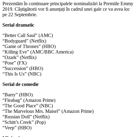
Prezentăm în continuare principalele nominalizări la Premiile Emmy
2019. Câștigătorii vor fi anunțați în cadrul unei gale ce va avea loc
pe 22 Septembrie.
Serial dramatic
“Better Call Saul” (AMC)
“Bodyguard” (Netflix)
“Game of Thrones” (HBO)
“Killing Eve” (AMC/BBC America)
“Ozark” (Netflix)
“Pose” (FX)
“Succession” (HBO)
“This Is Us” (NBC)
Serial de comedie
“Barry” (HBO)
“Fleabag” (Amazon Prime)
“The Good Place” (NBC)
“The Marvelous Mrs. Maisel” (Amazon Prime)
“Russian Doll” (Netflix)
“Schitt’s Creek” (Pop)
“Veep” (HBO)