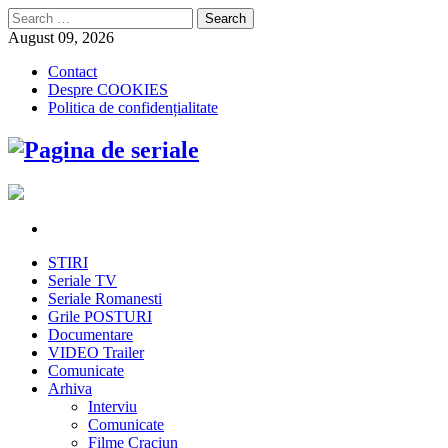
Search
for:
August 09, 2026
Contact
Despre COOKIES
Politica de confidențialitate
STIRI
Seriale TV
Seriale Romanesti
Grile POSTURI
Documentare
VIDEO Trailer
Comunicate
Arhiva
Interviu
Comunicate
Filme Craciun