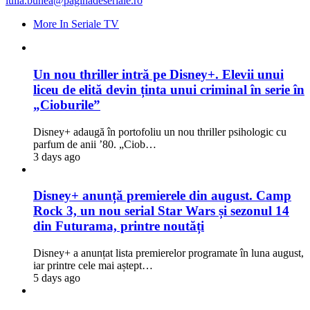
iulia.bunea@paginadeseriale.ro
More In Seriale TV
Un nou thriller intră pe Disney+. Elevii unui
liceu de elită devin ținta unui criminal în serie în
„Cioburile”
Disney+ adaugă în portofoliu un nou thriller psihologic cu
parfum de anii ’80. „Ciob…
3 days ago
Disney+ anunță premierele din august. Camp
Rock 3, un nou serial Star Wars și sezonul 14
din Futurama, printre noutăți
Disney+ a anunțat lista premierelor programate în luna august,
iar printre cele mai aștept…
5 days ago