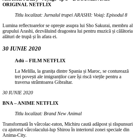
ORIGINAL NETFLIX
Titlu localizat: Jurnalul trupei ARASHI: Voiaj: Episodul 8
Lumina reflectoarelor se oprește asupra lui Sho Sakurai, membru al
grupului Arashi, dezvăluind dragostea lui pentru muzică și călătoria
alături de trupă și în afara ei.
30 IUNIE 2020
Adú – FILM NETFLIX
La Melilla, la granița dintre Spania și Maroc, se conturează
trei povești ale imigranților care își riscă viețile pentru a
traversa strâmtoarea Gibraltar.
30 IUNIE 2020
BNA – ANIME NETFLIX
Titlu localizat: Brand New Animal
Transformată în vârcolac-raton, Michiru caută adăpost și răspunsuri
cu ajutorul vârcolacului-lup Shirou în interiorul zonei speciale din
Anima-City.