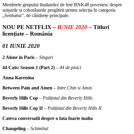
Membrele grupului thailandez de fete BNK48 povestesc despre
suișurile și coborâșurile pregătirii pentru selecția în categoria
„Senbatsu”, de cântărețe principale.
NOU PE NETFLIX –
IUNIE 2020
– Titluri
licențiate – România
01 IUNIE 2020
2 Alone in Paris
– Singuri
44 Cats: Season 1 (Part 2)
–
44 de pisici
Anna Karenina
Between Pain and Amen
–
Intre Chin si Amin
Beverly Hills Cop
–
Polițistul din Beverly Hills
Beverly Hills Cop II
–
Polițistul din Beverly Hills II
Cateva conversatii despre o fata foarte inalta
Changeling
–
Schimbul