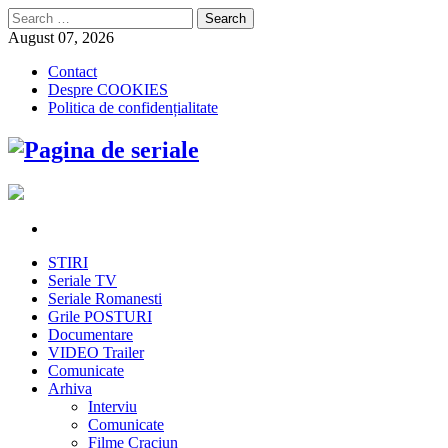
Search
for:
August 07, 2026
Contact
Despre COOKIES
Politica de confidențialitate
STIRI
Seriale TV
Seriale Romanesti
Grile POSTURI
Documentare
VIDEO Trailer
Comunicate
Arhiva
Interviu
Comunicate
Filme Craciun