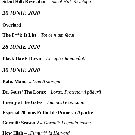
Silent Hill: Revelation
–
Silent Hill: Revelația
20 IUNIE 2020
Overlord
The F**k-It List
–
Tot ce n-am făcut
28 IUNIE 2020
Black Hawk Down
–
Elicopter la pământ!
30 IUNIE 2020
Baby Mama
–
Mamă surogat
Dr. Seuss’ The Lorax
–
Lorax. Protectorul pădurii
Enemy at the Gates
–
Inamicul e aproape
Especial 20 años Fútbol de Primera: Apache
Gormiti: Season 2
–
Gormiti: Legenda revine
How High
– „
Fumuri” la Harvard