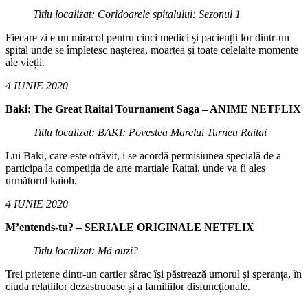
Titlu localizat: Coridoarele spitalului: Sezonul 1
Fiecare zi e un miracol pentru cinci medici și pacienții lor dintr-un
spital unde se împletesc nașterea, moartea și toate celelalte momente
ale vieții.
4 IUNIE 2020
Baki: The Great Raitai Tournament Saga – ANIME NETFLIX
Titlu localizat: BAKI: Povestea Marelui Turneu Raitai
Lui Baki, care este otrăvit, i se acordă permisiunea specială de a
participa la competiția de arte marțiale Raitai, unde va fi ales
următorul kaioh.
4 IUNIE 2020
M’entends-tu? – SERIALE ORIGINALE NETFLIX
Titlu localizat: Mă auzi?
Trei prietene dintr-un cartier sărac își păstrează umorul și speranța, în
ciuda relațiilor dezastruoase și a familiilor disfuncționale.