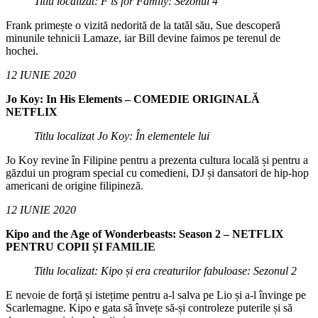
Titlu localizat: F is for Family: Sezonul 4
Frank primește o vizită nedorită de la tatăl său, Sue descoperă
minunile tehnicii Lamaze, iar Bill devine faimos pe terenul de
hochei.
12 IUNIE 2020
Jo Koy: In His Elements – COMEDIE ORIGINALĂ
NETFLIX
Titlu localizat Jo Koy: În elementele lui
Jo Koy revine în Filipine pentru a prezenta cultura locală și pentru a
găzdui un program special cu comedieni, DJ și dansatori de hip-hop
americani de origine filipineză.
12 IUNIE 2020
Kipo and the Age of Wonderbeasts: Season 2 – NETFLIX
PENTRU COPII ȘI FAMILIE
Titlu localizat: Kipo și era creaturilor fabuloase: Sezonul 2
E nevoie de forță și istețime pentru a-l salva pe Lio și a-l învinge pe
Scarlemagne. Kipo e gata să învețe să-și controleze puterile și să