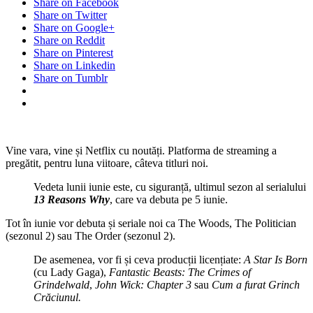
Share on Facebook
Share on Twitter
Share on Google+
Share on Reddit
Share on Pinterest
Share on Linkedin
Share on Tumblr
Vine vara, vine și Netflix cu noutăți. Platforma de streaming a
pregătit, pentru luna viitoare, câteva titluri noi.
Vedeta lunii iunie este, cu siguranță, ultimul sezon al serialului
13 Reasons Why
, care va debuta pe 5 iunie.
Tot în iunie vor debuta și seriale noi ca The Woods, The Politician
(sezonul 2) sau The Order (sezonul 2).
De asemenea, vor fi și ceva producții licențiate:
A Star Is Born
(cu Lady Gaga),
Fantastic Beasts: The Crimes of
Grindelwald
,
John Wick: Chapter 3
sau
Cum a furat Grinch
Crăciunul.