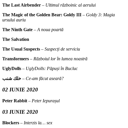
The Last Airbender
–
Ultimul războinic al aerului
The Magic of the Golden Bear: Goldy III
–
Goldy 3: Magia
ursului auriu
The Ninth Gate
–
A noua poartă
The Salvation
The Usual Suspects
–
Suspecți de serviciu
Transformers
–
Războiul lor în lumea noastră
UglyDolls
–
UglyDolls: Păpuși în Bucluc
خلك شنب
–
Ce-am făcut aseară?
02 IUNIE 2020
Peter Rabbit
–
Peter Iepurașul
03 IUNIE 2020
Blockers
–
Interzis la… sex