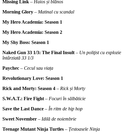
Missing Link
–
Haios și blănos
Morning Glory
–
Matinal cu scandal
My Hero Academia: Season 1
My Hero Academia: Season 2
My Shy Boss: Season 1
Naked Gun 33 1/3: The Final Insult
–
Un poliţist cu explozie
întârziată 33 1/3
Paychec
–
Cecul sau viața
Revolutionary Love: Season 1
Rick and Morty: Season 4
–
Rick și Morty
S.W.A.T.: Fire Fight
–
Focuri în sălbăticie
Save the Last Dance
–
În ritm de hip hop
Sweet November
–
Idilă de noiembrie
Teenage Mutant Ninja Turtles
–
Țestoasele Ninja