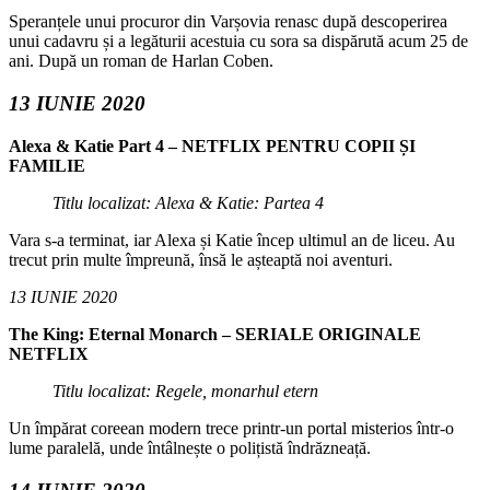
Speranțele unui procuror din Varșovia renasc după descoperirea
unui cadavru și a legăturii acestuia cu sora sa dispărută acum 25 de
ani. După un roman de Harlan Coben.
13 IUNIE 2020
Alexa & Katie Part 4 – NETFLIX PENTRU COPII ȘI
FAMILIE
Titlu localizat: Alexa & Katie: Partea 4
Vara s-a terminat, iar Alexa și Katie încep ultimul an de liceu. Au
trecut prin multe împreună, însă le așteaptă noi aventuri.
13 IUNIE 2020
The King: Eternal Monarch – SERIALE ORIGINALE
NETFLIX
Titlu localizat: Regele, monarhul etern
Un împărat coreean modern trece printr-un portal misterios într-o
lume paralelă, unde întâlnește o polițistă îndrăzneață.