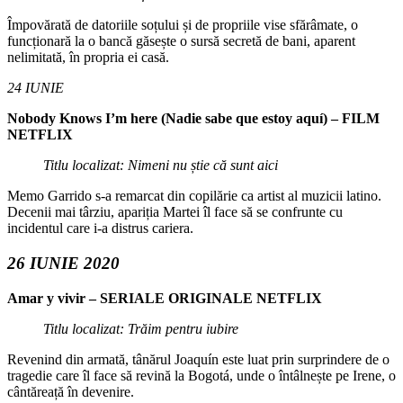
Împovărată de datoriile soțului și de propriile vise sfărâmate, o
funcționară la o bancă găsește o sursă secretă de bani, aparent
nelimitată, în propria ei casă.
24 IUNIE
Nobody Knows I’m here (Nadie sabe que estoy aquí) – FILM
NETFLIX
Titlu localizat: Nimeni nu știe că sunt aici
Memo Garrido s-a remarcat din copilărie ca artist al muzicii latino.
Decenii mai târziu, apariția Martei îl face să se confrunte cu
incidentul care i-a distrus cariera.
26 IUNIE 2020
Amar y vivir – SERIALE ORIGINALE NETFLIX
Titlu localizat: Trăim pentru iubire
Revenind din armată, tânărul Joaquín este luat prin surprindere de o
tragedie care îl face să revină la Bogotá, unde o întâlnește pe Irene, o
cântăreață în devenire.