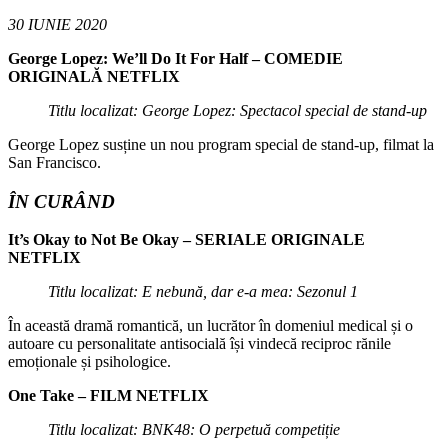
30 IUNIE 2020
George Lopez: We’ll Do It For Half – COMEDIE
ORIGINALĂ NETFLIX
Titlu localizat: George Lopez: Spectacol special de stand-up
George Lopez susține un nou program special de stand-up, filmat la
San Francisco.
ÎN CURÂND
It’s Okay to Not Be Okay – SERIALE ORIGINALE
NETFLIX
Titlu localizat: E nebună, dar e-a mea: Sezonul 1
În această dramă romantică, un lucrător în domeniul medical și o
autoare cu personalitate antisocială își vindecă reciproc rănile
emoționale și psihologice.
One Take – FILM NETFLIX
Titlu localizat: BNK48: O perpetuă competiție