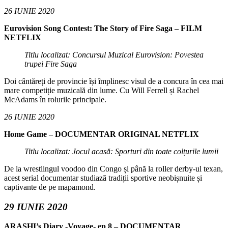
26 IUNIE 2020
Eurovision Song Contest: The Story of Fire Saga – FILM
NETFLIX
Titlu localizat: Concursul Muzical Eurovision: Povestea
trupei Fire Saga
Doi cântăreți de provincie își împlinesc visul de a concura în cea mai
mare competiție muzicală din lume. Cu Will Ferrell și Rachel
McAdams în rolurile principale.
26 IUNIE 2020
Home Game – DOCUMENTAR ORIGINAL NETFLIX
Titlu localizat: Jocul acasă: Sporturi din toate colțurile lumii
De la wrestlingul voodoo din Congo și până la roller derby-ul texan,
acest serial documentar studiază tradiții sportive neobișnuite și
captivante de pe mapamond.
29 IUNIE 2020
ARASHI’s Diary -Voyage- ep 8 – DOCUMENTAR