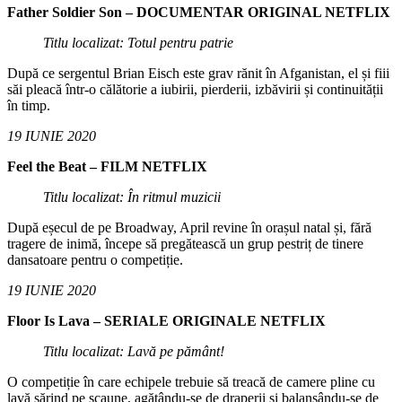
Father Soldier Son – DOCUMENTAR ORIGINAL NETFLIX
Titlu localizat: Totul pentru patrie
După ce sergentul Brian Eisch este grav rănit în Afganistan, el și fiii
săi pleacă într-o călătorie a iubirii, pierderii, izbăvirii și continuității
în timp.
19 IUNIE 2020
Feel the Beat – FILM NETFLIX
Titlu localizat: În ritmul muzicii
După eșecul de pe Broadway, April revine în orașul natal și, fără
tragere de inimă, începe să pregătească un grup pestriț de tinere
dansatoare pentru o competiție.
19 IUNIE 2020
Floor Is Lava – SERIALE ORIGINALE NETFLIX
Titlu localizat: Lavă pe pământ!
O competiție în care echipele trebuie să treacă de camere pline cu
lavă sărind pe scaune, agățându-se de draperii și balansându-se de