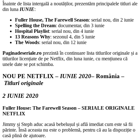
Înainte de lista intergală a noutăților, prezentăm principalele titluri ale
din luna
IUNIE
:
Fuller House, The Farewell Season
: serial nou, din 2 iunie
Spelling the Dream
: documentar, din 3 iunie
Hospital Playlist
: serial nou, din 4 iunie
13 Reasons Why
: sezonul 4, din 5 iunie
The Woods
: serial nou, din 12 iunie
Paginadeseriale.ro
prezintă în continuare lista titlurilor originale și a
titlurilor licențiate de pe Netflix, din luna iunie, cu mențiunea că
unele date se pot schimba.
NOU PE NETFLIX –
IUNIE 2020
– România –
Titluri originale
2
IUNIE 2020
Fuller House: The Farewell Season – SERIALE ORIGINALE
NETFLIX
Jimmy și Steph aduc acasă bebelușul și află imediat cum este să fii
părinte. Însă aceasta nu este o problemă, pentru că au la dispoziție o
casă plină de ajutoare.