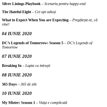
Silver Linings Playbook
–
Scenariu pentru happy-end
The Hateful Eight
–
Cei opt odioși
What to Expect When You are Expecting
–
Pregătește-te, că
vine!
04 IUNIE 2020
DC’s Legends of Tomorrow: Season 5
–
DC’s Legends of
Tomorrow
07 IUNIE 2020
Breaking In
–
Lupta cu intrușii
08 IUNIE 2020
365 Days
–
365 de zile
10 IUNIE 2020
My Mister: Season 1
–
Viața e complicată