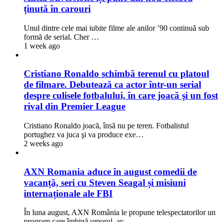
ținută în carouri
Unul dintre cele mai iubite filme ale anilor ’90 continuă sub
formă de serial. Cher …
1 week ago
Cristiano Ronaldo schimbă terenul cu platoul
de filmare. Debutează ca actor într-un serial
despre culisele fotbalului, în care joacă şi un fost
rival din Premier League
Cristiano Ronaldo joacă, însă nu pe teren. Fotbalistul
portughez va juca şi va produce exe…
2 weeks ago
AXN Romania aduce în august comedii de
vacanță, seri cu Steven Seagal și misiuni
internaționale ale FBI
În luna august, AXN România le propune telespectatorilor un
program care îmbină umorul, av…