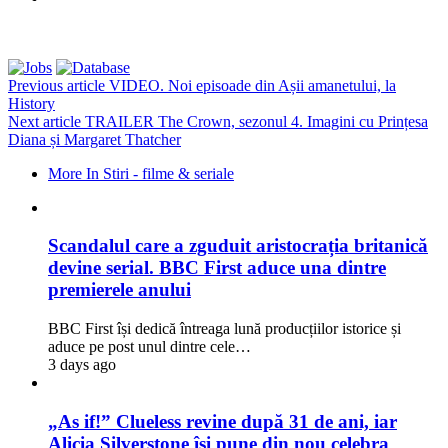
Previous article
VIDEO. Noi episoade din Așii amanetului, la
History
Next article
TRAILER The Crown, sezonul 4. Imagini cu Prințesa
Diana și Margaret Thatcher
More In Stiri - filme & seriale
Scandalul care a zguduit aristocrația britanică
devine serial. BBC First aduce una dintre
premierele anului
BBC First își dedică întreaga lună producțiilor istorice și
aduce pe post unul dintre cele…
3 days ago
„As if!” Clueless revine după 31 de ani, iar
Alicia Silverstone își pune din nou celebra