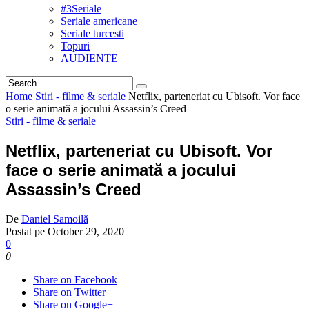
#3Seriale
Seriale americane
Seriale turcesti
Topuri
AUDIENTE
Home
Stiri - filme & seriale
Netflix, parteneriat cu Ubisoft. Vor face
o serie animată a jocului Assassin’s Creed
Stiri - filme & seriale
Netflix, parteneriat cu Ubisoft. Vor
face o serie animată a jocului
Assassin’s Creed
De
Daniel Samoilă
Postat pe
October 29, 2020
0
0
Share on Facebook
Share on Twitter
Share on Google+