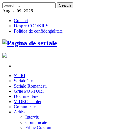
Search
for:
August 09, 2026
Contact
Despre COOKIES
Politica de confidențialitate
STIRI
Seriale TV
Seriale Romanesti
Grile POSTURI
Documentare
VIDEO Trailer
Comunicate
Arhiva
Interviu
Comunicate
Filme Craciun