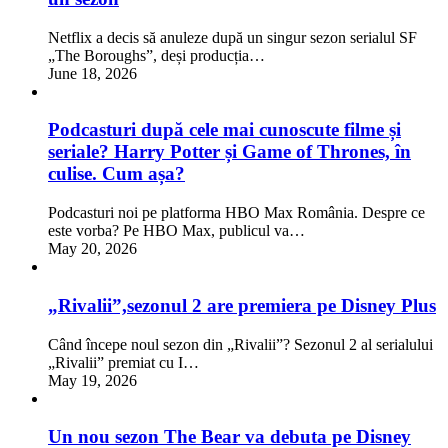
Netflix a decis să anuleze după un singur sezon serialul SF
„The Boroughs”, deși producția…
June 18, 2026
Podcasturi după cele mai cunoscute filme și
seriale? Harry Potter și Game of Thrones, în
culise. Cum așa?
Podcasturi noi pe platforma HBO Max România. Despre ce
este vorba? Pe HBO Max, publicul va…
May 20, 2026
„Rivalii”,sezonul 2 are premiera pe Disney Plus
Când începe noul sezon din „Rivalii”? Sezonul 2 al serialului
„Rivalii” premiat cu I…
May 19, 2026
Un nou sezon The Bear va debuta pe Disney