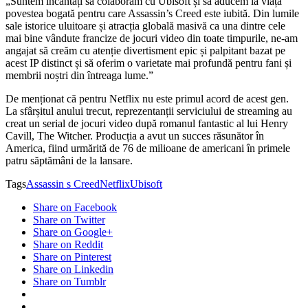
„Suntem încântați să colaborăm cu Ubisoft și să aducem la viață
povestea bogată pentru care Assassin’s Creed este iubită. Din lumile
sale istorice uluitoare și atracția globală masivă ca una dintre cele
mai bine vândute francize de jocuri video din toate timpurile, ne-am
angajat să creăm cu atenție divertisment epic și palpitant bazat pe
acest IP distinct și să oferim o varietate mai profundă pentru fani și
membrii noștri din întreaga lume.”
De menționat că pentru Netflix nu este primul acord de acest gen.
La sfârșitul anului trecut, reprezentanții serviciului de streaming au
creat un serial de jocuri video după romanul fantastic al lui Henry
Cavill, The Witcher. Producția a avut un succes răsunător în
America, fiind urmărită de 76 de milioane de americani în primele
patru săptămâni de la lansare.
Tags
Assassin s Creed
Netflix
Ubisoft
Share on Facebook
Share on Twitter
Share on Google+
Share on Reddit
Share on Pinterest
Share on Linkedin
Share on Tumblr