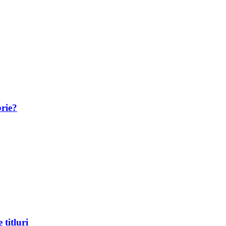
brie?
titluri