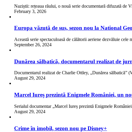
Naziștii: rețeaua răului, o nouă serie documentară difuzată de 
February 3, 2026
Europa văzută de sus, sezon nou la National Ge
Această serie spectaculoasă de călătorii aeriene dezvăluie cel
September 26, 2024
Dunărea sălbatică, documentarul realizat de jurna
Documentarul realizat de Charlie Ottley, „Dunărea sălbat
August 29, 2024
Marcel Iureș prezintă Enigmele României, un nou
Serialul documentar „Marcel Iureș prezintă Enigmele Românie
August 29, 2024
Crime în imobil, sezon nou pe Disney+