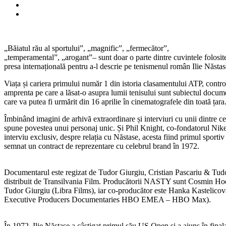
Ilie
Năstase.
Când
apare
la
„Băiatul rău al sportului”, „magnific”, „fermecător”,
cinema?
„temperamental”, „arogant”– sunt doar o parte dintre cuvintele folosit
presa internațională pentru a-l descrie pe tenismenul român Ilie Năstas
Viața și cariera primului număr 1 din istoria clasamentului ATP, controv
amprenta pe care a lăsat-o asupra lumii tenisului sunt subiectul doc
care va putea fi urmărit din 16 aprilie în cinematografele din toată țara
Îmbinând imagini de arhivă extraordinare și interviuri cu unii dint
spune povestea unui personaj unic. Și Phil Knight, co-fondatorul Nike,
interviu exclusiv, despre relația cu Năstase, acesta fiind primul sportiv
semnat un contract de reprezentare cu celebrul brand în 1972.
Documentarul este regizat de Tudor Giurgiu, Cristian Pascariu & Tud
distribuit de Transilvania Film. Producătorii NASTY sunt Cosmin H
Tudor Giurgiu (Libra Films), iar co-producător este Hanka Kastelicov
Executive Producers Documentaries HBO EMEA – HBO Max).
În 1972, Ilie Năstase a câștigat primul său US Open și a ajuns în final