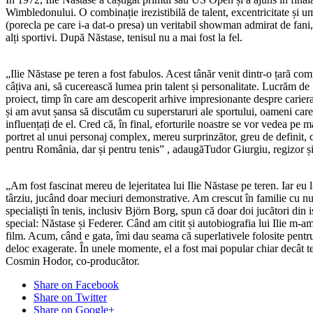
Wimbledonului. O combinație irezistibilă de talent, excentricitate și u
(porecla pe care i-a dat-o presa) un veritabil showman admirat de fani,
alți sportivi. După Năstase, tenisul nu a mai fost la fel.
„Ilie Năstase pe teren a fost fabulos. Acest tânăr venit dintr-o țară com
câțiva ani, să cucerească lumea prin talent și personalitate. Lucrăm de 
proiect, timp în care am descoperit arhive impresionante despre cariera
și am avut șansa să discutăm cu superstaruri ale sportului, oameni car
influențați de el. Cred că, în final, eforturile noastre se vor vedea pe 
portret al unui personaj complex, mereu surprinzător, greu de definit, ca
pentru România, dar și pentru tenis” , adaugăTudor Giurgiu, regizor ș
„Am fost fascinat mereu de lejeritatea lui Ilie Năstase pe teren. Iar eu 
târziu, jucând doar meciuri demonstrative. Am crescut în familie cu nu
specialiști în tenis, inclusiv Björn Borg, spun că doar doi jucători din 
special: Năstase și Federer. Când am citit și autobiografia lui Ilie m-a
film. Acum, când e gata, îmi dau seama că superlativele folosite pentru
deloc exagerate. În unele momente, el a fost mai popular chiar decât ten
Cosmin Hodor, co-producător.
Share on Facebook
Share on Twitter
Share on Google+