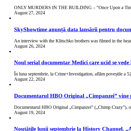
ONLY MURDERS IN THE BUILDING – “Once Upon a Time in
August 27, 2024
SkyShowtime anunță data lansării pentru docum
An interview with the Klitschko brothers was filmed in the hea
August 26, 2024
Noul serial documentar Medici care ucid se vede 
În luna septembrie, la Crime+Investigation, aflăm poveștile a 
August 22, 2024
Documentarul HBO Original „Cimpanzei” vine 
Documentarul HBO Original „Cimpanzei” („Chimp Crazy”), o 
August 19, 2024
Noutățile lunii septembrie la History Channel. „As