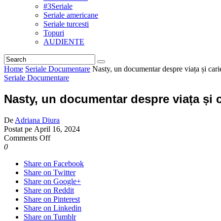
#3Seriale
Seriale americane
Seriale turcesti
Topuri
AUDIENTE
Home
Seriale Documentare
Nasty, un documentar despre viața și car
Seriale Documentare
Nasty, un documentar despre viața și 
De
Adriana Diura
Postat pe
April 16, 2024
on
Comments Off
Nasty,
0
un
Share on Facebook
documentar
Share on Twitter
despre
Share on Google+
viața
Share on Reddit
și
Share on Pinterest
cariera
Share on Linkedin
tenismenului
Share on Tumblr
român