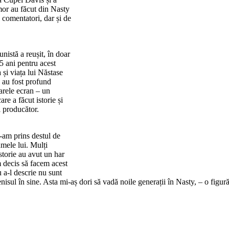
mor au făcut din Nasty
 comentatori, dar și de
unistă a reușit, în doar
5 ani pentru acest
 și viața lui Năstase
e au fost profund
marele ecran – un
re a făcut istorie și
i producător.
l-am prins destul de
mele lui. Mulți
istorie au avut un har
m decis să facem acest
 a-l descrie nu sunt
isul în sine. Asta mi-aș dori să vadă noile generații în Nasty, – o figur