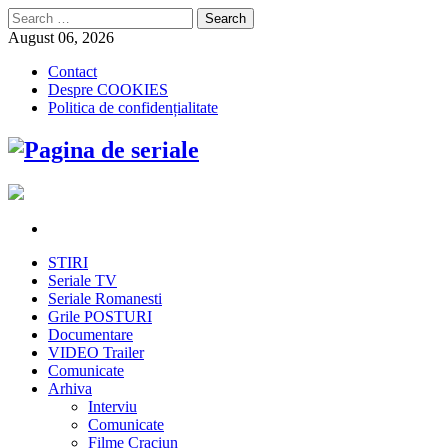
Search
for:
August 06, 2026
Contact
Despre COOKIES
Politica de confidențialitate
STIRI
Seriale TV
Seriale Romanesti
Grile POSTURI
Documentare
VIDEO Trailer
Comunicate
Arhiva
Interviu
Comunicate
Filme Craciun