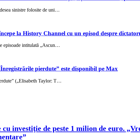
esea sinistre folosite de uni…
începe la History Channel cu un episod despre dictator
se episoade intitulată „Ascun…
registrările pierdute” este disponibil pe Max
ierdute” („Elisabeth Taylor: T…
u investiţie de peste 1 milion de euro. „Vre
imentare”