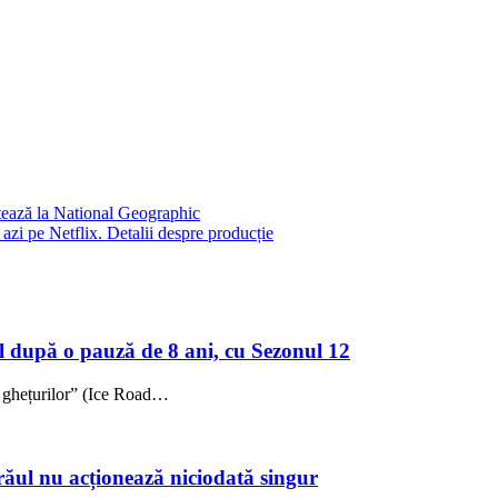
ează la National Geographic
azi pe Netflix. Detalii despre producție
l după o pauză de 8 ani, cu Sezonul 12
i ghețurilor” (Ice Road…
: răul nu acționează niciodată singur