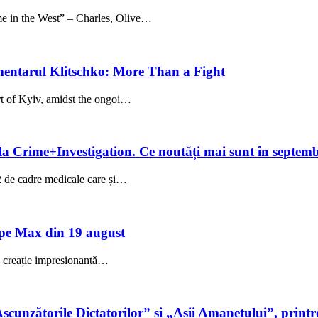
 the West” – Charles, Olive…
entarul Klitschko: More Than a Fight
rt of Kyiv, amidst the ongoi…
la Crime+Investigation. Ce noutăți mai sunt în septem
52 de cadre medicale care și…
pe Max din 19 august
creație impresionantă…
cunzătorile Dictatorilor” și „Așii Amanetului”, printre 