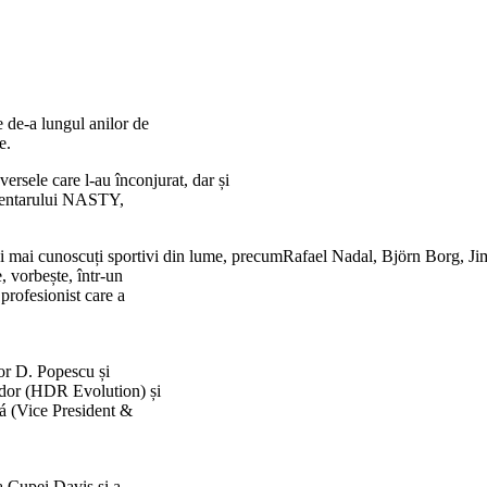
e de-a lungul anilor de
e.
ersele care l-au înconjurat, dar și
umentarului NASTY,
.
re cei mai cunoscuți sportivi din lume, precumRafael Nadal, Björn Bo
 vorbește, într-un
 profesionist care a
or D. Popescu și
odor (HDR Evolution) și
á (Vice President &
a Cupei Davis și a