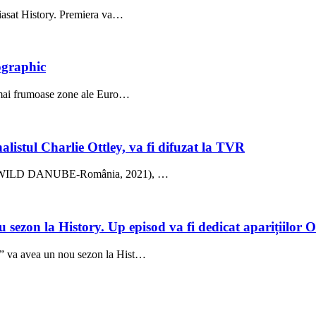
Viasat History. Premiera va…
ographic
e mai frumoase zone ale Euro…
listul Charlie Ottley, va fi difuzat la TVR
ică” (WILD DANUBE-România, 2021), …
 sezon la History. Up episod va fi dedicat aparițiilo
i” va avea un nou sezon la Hist…