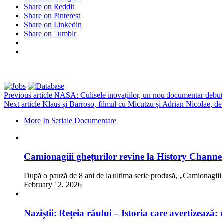
Share on Reddit
Share on Pinterest
Share on Linkedin
Share on Tumblr
Previous article
NASA: Culisele inovațiilor, un nou documentar debut
Next article
Klaus și Barroso, filmul cu Micutzu și Adrian Nicolae, de 
More In Seriale Documentare
Camionagiii ghețurilor revine la History Channe
După o pauză de 8 ani de la ultima serie produsă, „Camionagii
February 12, 2026
Naziștii: Rețeia răului – Istoria care avertizează