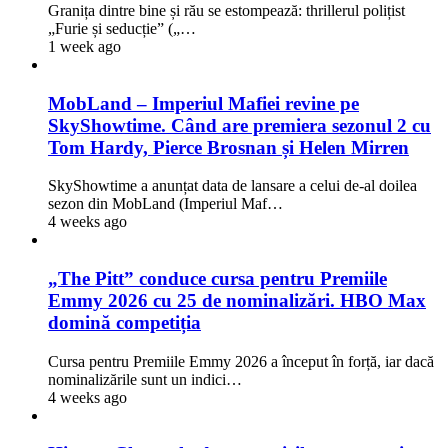
Granița dintre bine și rău se estompează: thrillerul polițist
„Furie și seducție” („…
1 week ago
MobLand – Imperiul Mafiei revine pe
SkyShowtime. Când are premiera sezonul 2 cu
Tom Hardy, Pierce Brosnan și Helen Mirren
SkyShowtime a anunțat data de lansare a celui de-al doilea
sezon din MobLand (Imperiul Maf…
4 weeks ago
„The Pitt” conduce cursa pentru Premiile
Emmy 2026 cu 25 de nominalizări. HBO Max
domină competiția
Cursa pentru Premiile Emmy 2026 a început în forță, iar dacă
nominalizările sunt un indici…
4 weeks ago