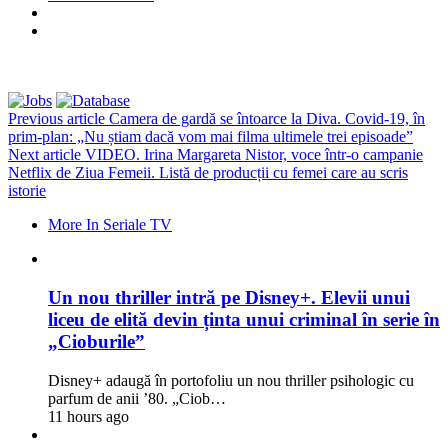
Previous article
Camera de gardă se întoarce la Diva. Covid-19, în
prim-plan: „Nu știam dacă vom mai filma ultimele trei episoade”
Next article
VIDEO. Irina Margareta Nistor, voce într-o campanie
Netflix de Ziua Femeii. Listă de producții cu femei care au scris
istorie
More In Seriale TV
Un nou thriller intră pe Disney+. Elevii unui
liceu de elită devin ținta unui criminal în serie în
„Cioburile”
Disney+ adaugă în portofoliu un nou thriller psihologic cu
parfum de anii ’80. „Ciob…
11 hours ago