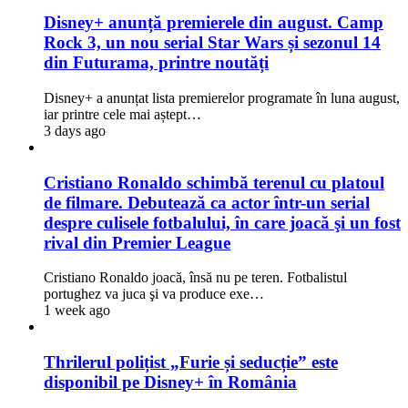
Disney+ anunță premierele din august. Camp
Rock 3, un nou serial Star Wars și sezonul 14
din Futurama, printre noutăți
Disney+ a anunțat lista premierelor programate în luna august,
iar printre cele mai aștept…
3 days ago
Cristiano Ronaldo schimbă terenul cu platoul
de filmare. Debutează ca actor într-un serial
despre culisele fotbalului, în care joacă şi un fost
rival din Premier League
Cristiano Ronaldo joacă, însă nu pe teren. Fotbalistul
portughez va juca şi va produce exe…
1 week ago
Thrilerul polițist „Furie și seducție” este
disponibil pe Disney+ în România