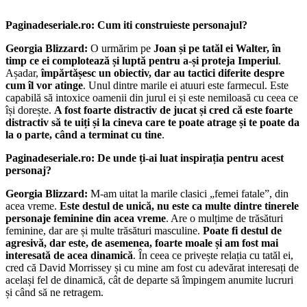
Paginadeseriale.ro: Cum iti construieste personajul?
Georgia Blizzard:
O urmărim pe
Joan și pe tatăl ei Walter, în
timp ce ei complotează și luptă pentru a-și proteja Imperiul
.
Așadar,
împărtășesc un obiectiv, dar au tactici diferite despre
cum îl vor atinge
. Unul dintre marile ei atuuri este farmecul. Este
capabilă să intoxice oamenii din jurul ei și este nemiloasă cu ceea ce
își dorește.
A fost foarte distractiv de jucat și cred că este foarte
distractiv să te uiți și la cineva care te poate atrage și te poate da
la o parte, când a terminat cu tine
.
Paginadeseriale.ro: De unde ți-ai luat inspirația pentru acest
personaj?
Georgia Blizzard:
M-am uitat la marile clasici „femei fatale”, din
acea vreme.
Este destul de unică, nu este ca multe dintre tinerele
personaje feminine din acea vreme
. Are o mulțime de trăsături
feminine, dar are și multe trăsături masculine.
Poate fi destul de
agresivă, dar este, de asemenea, foarte moale și am fost mai
interesată de acea dinamică
. În ceea ce privește relația cu tatăl ei,
cred că David Morrissey și cu mine am fost cu adevărat interesați de
același fel de dinamică, cât de departe să împingem anumite lucruri
și când să ne retragem.