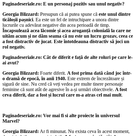
Paginadeseriale.ro: E un personaj pozitiv sau unul negativ?
Georgia Blizzard:
Presupun că ai putea spune că
este unul dintre
ticăloșii pașnici
. Ea este un fel de intruchipare a unora dintre
lucrurile cu adevărat negative din acea perioadă de timp.
Încapsulează acea lăcomie și acea aroganță colonială la care ne
uităm acum și ne dăm seama că nu este un lucru grozav, ceea ce
a fost distractiv de jucat
.
Este întotdeauna distractiv să joci un
rol negativ.
Paginadeseriale.ro: Cât de diferit e față de alte roluri pe care le-
ai avut?
Georgia Blizzard:
Foarte diferit.
A fost prima dată când joc într-
o dramă de epocă, în anii 1940.
Este extrem de încrezătoare și
sigură de sine. Nu cred că veți vedea pre multe tinere personaje
feminine că sunt atât de agresive în a-și urmări obiectivele.
A fost
ceva diferit, dar a fost și lucrul care m-a atras cel mai mult
.
Paginadeseriale.ro: Vor mai fi si alte proiecte în universul
Marvel?
Georgia Blizzard:
Ar fi minunat. Nu exista ceva în acest moment,