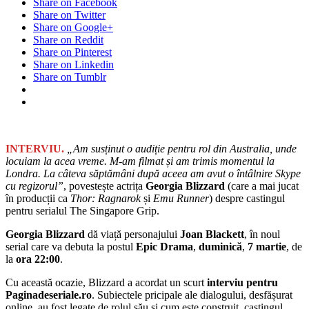
Share on Facebook
Share on Twitter
Share on Google+
Share on Reddit
Share on Pinterest
Share on Linkedin
Share on Tumblr
INTERVIU.
„Am susținut o audiție pentru rol din Australia, unde
locuiam la acea vreme. M-am filmat și am trimis momentul la
Londra. La câteva săptămâni după aceea am avut o întâlnire Skype
cu regizorul”
, povestește actrița
Georgia Blizzard
(care a mai jucat
în producții ca
Thor: Ragnarok
și
Emu Runner
) despre castingul
pentru serialul The Singapore Grip.
Georgia Blizzard
dă viață personajului
Joan Blackett
, în noul
serial care va debuta la postul
Epic Drama
,
duminică
,
7 martie
, de
la
ora 22:00
.
Cu această ocazie, Blizzard a acordat un scurt
interviu pentru
Paginadeseriale.ro
. Subiectele pricipale ale dialogului, desfășurat
online, au fost legate de rolul său și cum este construit, castingul