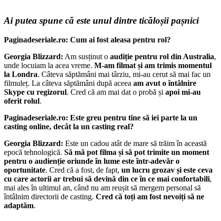
Ai putea spune că este unul dintre ticăloșii pașnici
Paginadeseriale.ro: Cum ai fost aleasa pentru rol?
Georgia Blizzard:
Am susținut o
audiție pentru rol din Australia
,
unde locuiam la acea vreme.
M-am filmat și am trimis momentul
la Londra
. Câteva săptămâni mai târziu, mi-au cerut să mai fac un
filmuleț. La câteva săptămâni după aceea
am avut o întâlnire
Skype cu regizorul
. Cred că am mai dat o probă și
apoi mi-au
oferit rolul
.
Paginadeseriale.ro: Este greu pentru tine să iei parte la un
casting online, decât la un casting real?
Georgia Blizzard:
Este un cadou atât de mare să trăim în această
epocă tehnologică.
Să mă pot filma și să pot trimite un moment
pentru o audienție oriunde în lume este într-adevăr o
oportunitate
. Cred că a fost, de fapt,
un lucru grozav și este ceva
cu care actorii ar trebui să devină din ce în ce mai confortabili
,
mai ales în ultimul an, când nu am reușit să mergem personal să
întâlnim directorii de casting.
Cred că toți am fost nevoiți să ne
adaptăm
.