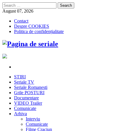
Search
for:
August 07, 2026
Contact
Despre COOKIES
Politica de confidențialitate
STIRI
Seriale TV
Seriale Romanesti
Grile POSTURI
Documentare
VIDEO Trailer
Comunicate
Arhiva
Interviu
Comunicate
Filme Craciun