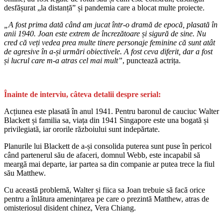
desfășurat „la distanță” și pandemia care a blocat multe proiecte.
„A fost prima dată când am jucat într-o dramă de epocă, plasată în
anii 1940. Joan este extrem de încrezătoare și sigură de sine. Nu
cred că veți vedea prea multe tinere personaje feminine că sunt atât
de agresive în a-și urmări obiectivele. A fost ceva diferit, dar a fost
și lucrul care m-a atras cel mai mult”
, punctează actrița.
Înainte de interviu, câteva detalii despre serial:
Acțiunea este plasată în anul 1941. Pentru baronul de cauciuc Walter
Blackett și familia sa, viața din 1941 Singapore este una bogată și
privilegiată, iar ororile războiului sunt indepărtate.
Planurile lui Blackett de a-și consolida puterea sunt puse în pericol
când partenerul său de afaceri, domnul Webb, este incapabil să
meargă mai departe, iar partea sa din companie ar putea trece la fiul
său Matthew.
Cu această problemă, Walter și fiica sa Joan trebuie să facă orice
pentru a înlătura amenințarea pe care o prezintă Matthew, atras de
omisteriosul disident chinez, Vera Chiang.