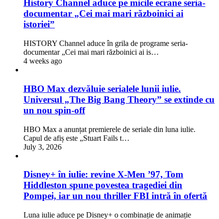
History Channel aduce pe micile ecrane seria-
documentar „Cei mai mari războinici ai
istoriei”
HISTORY Channel aduce în grila de programe seria-
documentar „Cei mai mari războinici ai is…
4 weeks ago
HBO Max dezvăluie serialele lunii iulie.
Universul „The Big Bang Theory” se extinde cu
un nou spin-off
HBO Max a anunțat premierele de seriale din luna iulie.
Capul de afiș este „Stuart Fails t…
July 3, 2026
Disney+ în iulie: revine X-Men ’97, Tom
Hiddleston spune povestea tragediei din
Pompei, iar un nou thriller FBI intră în ofertă
Luna iulie aduce pe Disney+ o combinație de animație