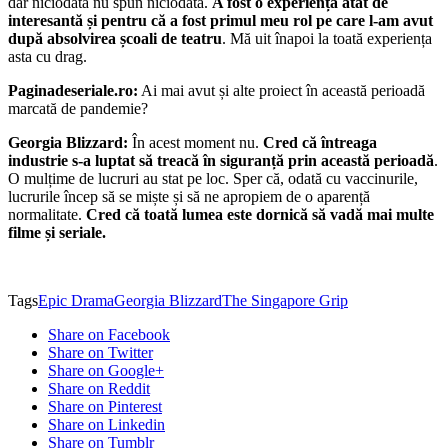
dar niciodată nu spun niciodată.
A fost o experiență atât de
interesantă și pentru că a fost primul meu rol pe care l-am avut
după absolvirea școali de teatru
. Mă uit înapoi la toată experiența
asta cu drag.
Paginadeseriale.ro:
Ai mai avut și alte proiect în această perioadă
marcată de pandemie?
Georgia Blizzard:
În acest moment nu.
Cred că întreaga
industrie s-a luptat să treacă în siguranță prin această perioadă
.
O mulțime de lucruri au stat pe loc. Sper că, odată cu vaccinurile,
lucrurile încep să se miște și să ne apropiem de o aparență
normalitate.
Cred că toată lumea este dornică să vadă mai multe
filme și seriale.
Tags
Epic Drama
Georgia Blizzard
The Singapore Grip
Share on Facebook
Share on Twitter
Share on Google+
Share on Reddit
Share on Pinterest
Share on Linkedin
Share on Tumblr