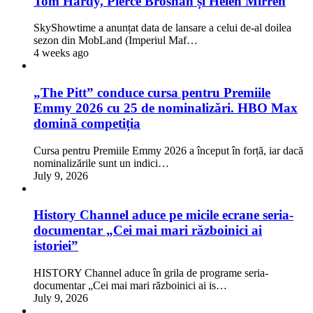
Tom Hardy, Pierce Brosnan și Helen Mirren
SkyShowtime a anunțat data de lansare a celui de-al doilea
sezon din MobLand (Imperiul Maf…
4 weeks ago
„The Pitt” conduce cursa pentru Premiile
Emmy 2026 cu 25 de nominalizări. HBO Max
domină competiția
Cursa pentru Premiile Emmy 2026 a început în forță, iar dacă
nominalizările sunt un indici…
July 9, 2026
History Channel aduce pe micile ecrane seria-
documentar „Cei mai mari războinici ai
istoriei”
HISTORY Channel aduce în grila de programe seria-
documentar „Cei mai mari războinici ai is…
July 9, 2026