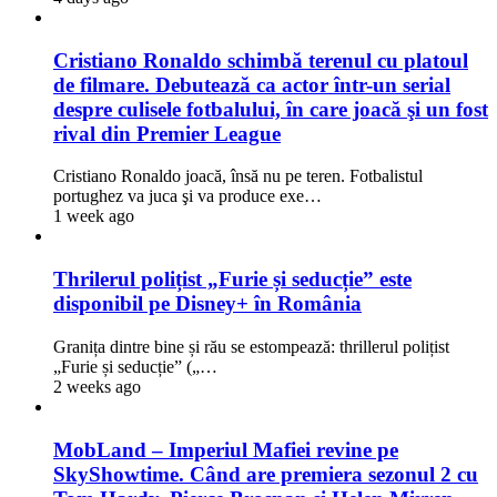
Cristiano Ronaldo schimbă terenul cu platoul
de filmare. Debutează ca actor într-un serial
despre culisele fotbalului, în care joacă şi un fost
rival din Premier League
Cristiano Ronaldo joacă, însă nu pe teren. Fotbalistul
portughez va juca şi va produce exe…
1 week ago
Thrilerul polițist „Furie și seducție” este
disponibil pe Disney+ în România
Granița dintre bine și rău se estompează: thrillerul polițist
„Furie și seducție” („…
2 weeks ago
MobLand – Imperiul Mafiei revine pe
SkyShowtime. Când are premiera sezonul 2 cu