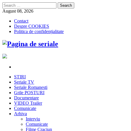
Search
for:
August 08, 2026
Contact
Despre COOKIES
Politica de confidențialitate
STIRI
Seriale TV
Seriale Romanesti
Grile POSTURI
Documentare
VIDEO Trailer
Comunicate
Arhiva
Interviu
Comunicate
Filme Craciun