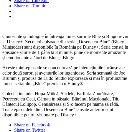
Share on Linkedin
Share on Tumblr
Cunoscute și îndrăgite în întreaga lume, surorile Blue și Bingo revin
la Disney+. Zece noi episoade din seria „Desene cu Blue” (Bluey
Minisodes) sunt disponibile în România pe Disney+. Seria constă în
episoade scurte de 1 până la 3 minute, pline de momente amuzante
și emoționante alături de Blue și Bingo.
Aceste mini-episoade se concentrează pe interacțiunile jucăușe ale
celor două surori și aventurile lor ingenioase. Seria semnată de Joe
Brumm și produsă de Ludo Studio explorează și mai în profunzime
lumea serialului „Blue” premiat cu Emmy®.
Colecția include: Hopa-Mitică, Sticlele, Farfuria Zburătoare,
Petrecere cu Ceai, Cârnați în păstaie, Bătrânul Macdonald, Tiit,
Cântecul Lollipop, Cenusăreasa și S-o facem pe mama să râdă.
Toate episoadele din „Desene cu Blue” lansate anterior sunt
disponibile pentru vizionare pe Disney+.
Share on Facebook
Share on Twitter